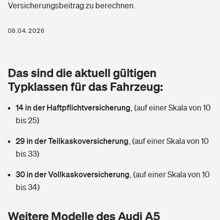
Versicherungsbeitrag zu berechnen.
Berufshaftpflichtversicherung
Rechts­schutz­ver­si­che­rung
Photovoltaik
Private Krankenversicherung
08.04.2026
Zur Übersicht
Fahrradversicherung
Wärmepumpen versichern
Zahnzusatzversicherung
Unfallversicherung
Tools
Das sind die aktuell gültigen
Glasversicherung
Dread-Disease-Versicherung
Typklassen für das Fahrzeug:
Kinderunfall­ver­si­che­rung
Rentenrechner: Wie viel Geld bekomme ich im Alter?
Vermieterrrechtsschutz
Tierkrankenversicherung
14 in der Haftpflichtversicherung
,
(auf einer Skala von 10
Kinderinvalidität
bis 25)
Wer versichert was: Jetzt Versicherer finden
Mietkautionsversicherung
Zur Übersicht
29 in der Teilkaskoversicherung
,
(auf einer Skala von 10
Reiseversicherung
Sie haben Fragen?
Restkreditversicherung
bis 33)
Tools
Hundehalter-Haftpflicht
30 in der Vollkaskoversicherung
,
(auf einer Skala von 10
Zur Übersicht
bis 34)
Pferdehalter-Haftpflicht
Wer versichert was: Jetzt Versicherer finden
Tools
Weitere Modelle des Audi A5
Handyversicherung