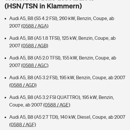
Sie haben Fragen?
(HSN/TSN in Klammern)
Hochwasser-Check: Wie gefährdet ist Ihr Haus?
Private Cyberversicherung
Rentenrechner: Wie viel Geld bekomme ich im Alter?
Audi A5, B8 (S5 4.2 FSI), 260 kW, Benzin, Coupe, ab
2007
(0588 / AGA)
Wer versichert was: Jetzt Versicherer finden
Musikinstrumentenversicherung
Audi A5, B8 (A5 1.8 TFSI), 125 kW, Benzin, Coupe, ab
Sie haben Fragen?
Zur Übersicht
2007
(0588 / AGB)
Audi A5, B8 (A5 2.0 TFSI), 155 kW, Benzin, Coupe, ab
Tools
2007
(0588 / AGC)
Audi A5, B8 (A5 3.2 FSI), 195 kW, Benzin, Coupe, ab 2007
Kinderunfall-Check: Mehr Sicherheit für deine Kids
(0588 / AGD)
Audi A5, B8 (A5 3.2 FSI QUATTRO), 195 kW, Benzin,
Typklassen: So ist Ihr Auto eingestuft
Coupe, ab 2007
(0588 / AGE)
Sie haben Fragen?
Audi A5, B8 (A5 2.7 TDI), 140 kW, Diesel, Coupe, ab 2007
(0588 / AGF)