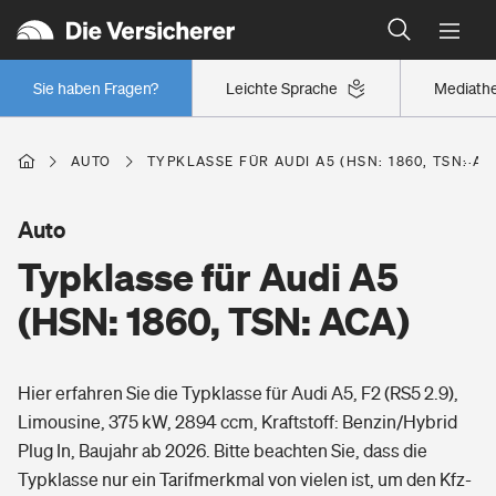
Typklassen: So ist Ihr Auto eingestuft
Wer versichert was: Jetzt Versicherer finden
Regionalklassen: So ist Ihre Region eingestuft
Sie haben Fragen?
Leichte Sprache
Mediath
Wer versichert was: Jetzt Versicherer finden
AUTO
TYPKLASSE FÜR AUDI A5 (HSN: 1860, TSN: AC
Beruf
Auto
Typklasse für Audi A5
Berufsunfähigkeitsversicherung
Wohnen
(HSN: 1860, TSN: ACA)
Erwerbsunfähigkeitsversicherung
Wohngebäudeversicherung
Hier erfahren Sie die Typklasse für Audi A5, F2 (RS5 2.9),
Freizeit
Grundfähigkeitsversicherung
Limousine, 375 kW, 2894 ccm, Kraftstoff: Benzin/Hybrid
Hausratversicherung
Plug In, Baujahr ab 2026. Bitte beachten Sie, dass die
Arbeitsrechtsschutz
Pri­vate Haft­pflicht­
Typklasse nur ein Tarifmerkmal von vielen ist, um den Kfz-
Gesundheit
Elementarversicherung