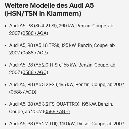
Sie haben Fragen?
Weitere Modelle des Audi A5
(HSN/TSN in Klammern)
Hochwasser-Check: Wie gefährdet ist Ihr Haus?
Private Cyberversicherung
Rentenrechner: Wie viel Geld bekomme ich im Alter?
Audi A5, B8 (S5 4.2 FSI), 260 kW, Benzin, Coupe, ab
Wer versichert was: Jetzt Versicherer finden
Musikinstrumentenversicherung
2007
(0588 / AGA)
Sie haben Fragen?
Zur Übersicht
Audi A5, B8 (A5 1.8 TFSI), 125 kW, Benzin, Coupe, ab
2007
(0588 / AGB)
Tools
Audi A5, B8 (A5 2.0 TFSI), 155 kW, Benzin, Coupe, ab
2007
(0588 / AGC)
Kinderunfall-Check: Mehr Sicherheit für deine Kids
Audi A5, B8 (A5 3.2 FSI), 195 kW, Benzin, Coupe, ab 2007
(0588 / AGD)
Typklassen: So ist Ihr Auto eingestuft
Audi A5, B8 (A5 3.2 FSI QUATTRO), 195 kW, Benzin,
Coupe, ab 2007
(0588 / AGE)
Sie haben Fragen?
Audi A5, B8 (A5 2.7 TDI), 140 kW, Diesel, Coupe, ab 2007