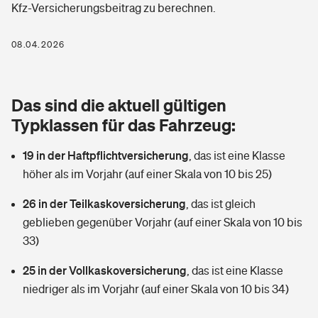
Kfz-Versicherungsbeitrag zu berechnen.
Berufshaftpflichtversicherung
Rechts­schutz­ver­si­che­rung
Photovoltaik
Private Krankenversicherung
08.04.2026
Zur Übersicht
Fahrradversicherung
Wärmepumpen versichern
Zahnzusatzversicherung
Unfallversicherung
Tools
Das sind die aktuell gültigen
Glasversicherung
Dread-Disease-Versicherung
Typklassen für das Fahrzeug:
Kinderunfall­ver­si­che­rung
Rentenrechner: Wie viel Geld bekomme ich im Alter?
Vermieterrrechtsschutz
Tierkrankenversicherung
19 in der Haftpflichtversicherung
,
das ist eine Klasse
Kinderinvalidität
höher als im Vorjahr (auf einer Skala von 10 bis 25)
Wer versichert was: Jetzt Versicherer finden
Mietkautionsversicherung
Zur Übersicht
26 in der Teilkaskoversicherung
,
das ist gleich
Reiseversicherung
Sie haben Fragen?
Restkreditversicherung
geblieben gegenüber Vorjahr (auf einer Skala von 10 bis
Tools
33)
Hundehalter-Haftpflicht
Zur Übersicht
25 in der Vollkaskoversicherung
,
das ist eine Klasse
Pferdehalter-Haftpflicht
Wer versichert was: Jetzt Versicherer finden
niedriger als im Vorjahr (auf einer Skala von 10 bis 34)
Tools
Handyversicherung