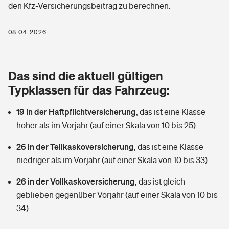
den Kfz-Versicherungsbeitrag zu berechnen.
Berufshaftpflichtversicherung
Rechts­schutz­ver­si­che­rung
Photovoltaik
Private Krankenversicherung
08.04.2026
Zur Übersicht
Fahrradversicherung
Wärmepumpen versichern
Zahnzusatzversicherung
Unfallversicherung
Tools
Das sind die aktuell gültigen
Glasversicherung
Dread-Disease-Versicherung
Typklassen für das Fahrzeug:
Kinderunfall­ver­si­che­rung
Rentenrechner: Wie viel Geld bekomme ich im Alter?
Vermieterrrechtsschutz
Tierkrankenversicherung
19 in der Haftpflichtversicherung
,
das ist eine Klasse
Kinderinvalidität
höher als im Vorjahr (auf einer Skala von 10 bis 25)
Wer versichert was: Jetzt Versicherer finden
Mietkautionsversicherung
Zur Übersicht
26 in der Teilkaskoversicherung
,
das ist eine Klasse
Reiseversicherung
Sie haben Fragen?
Restkreditversicherung
niedriger als im Vorjahr (auf einer Skala von 10 bis 33)
Tools
Hundehalter-Haftpflicht
26 in der Vollkaskoversicherung
,
das ist gleich
Zur Übersicht
geblieben gegenüber Vorjahr (auf einer Skala von 10 bis
Pferdehalter-Haftpflicht
Wer versichert was: Jetzt Versicherer finden
34)
Tools
Handyversicherung