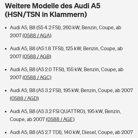
Sie haben Fragen?
Weitere Modelle des Audi A5
(HSN/TSN in Klammern)
Hochwasser-Check: Wie gefährdet ist Ihr Haus?
Private Cyberversicherung
Rentenrechner: Wie viel Geld bekomme ich im Alter?
Audi A5, B8 (S5 4.2 FSI), 260 kW, Benzin, Coupe, ab
Wer versichert was: Jetzt Versicherer finden
Musikinstrumentenversicherung
2007
(0588 / AGA)
Sie haben Fragen?
Zur Übersicht
Audi A5, B8 (A5 1.8 TFSI), 125 kW, Benzin, Coupe, ab
2007
(0588 / AGB)
Tools
Audi A5, B8 (A5 2.0 TFSI), 155 kW, Benzin, Coupe, ab
2007
(0588 / AGC)
Kinderunfall-Check: Mehr Sicherheit für deine Kids
Audi A5, B8 (A5 3.2 FSI), 195 kW, Benzin, Coupe, ab 2007
(0588 / AGD)
Typklassen: So ist Ihr Auto eingestuft
Audi A5, B8 (A5 3.2 FSI QUATTRO), 195 kW, Benzin,
Coupe, ab 2007
(0588 / AGE)
Sie haben Fragen?
Audi A5, B8 (A5 2.7 TDI), 140 kW, Diesel, Coupe, ab 2007