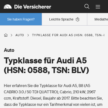
Typklassen: So ist Ihr Auto eingestuft
Wer versichert was: Jetzt Versicherer finden
Regionalklassen: So ist Ihre Region eingestuft
Sie haben Fragen?
Leichte Sprache
Mediath
Wer versichert was: Jetzt Versicherer finden
AUTO
TYPKLASSE FÜR AUDI A5 (HSN: 0588, TSN: BL
Beruf
Auto
Typklasse für Audi A5
Berufsunfähigkeitsversicherung
Wohnen
(HSN: 0588, TSN: BLV)
Erwerbsunfähigkeitsversicherung
Wohngebäudeversicherung
Hier erfahren Sie die Typklasse für Audi A5, B8 (A5
Freizeit
Grundfähigkeitsversicherung
CABRIO 3.0 / 50 TDI QUATTRO), Cabrio, 210 kW, 2967
Hausratversicherung
ccm, Kraftstoff: Diesel, Baujahr ab 2017. Bitte beachten Sie,
Arbeitsrechtsschutz
Pri­vate Haft­pflicht­
dass die Typklasse nur ein Tarifmerkmal von vielen ist, um
Gesundheit
Elementarversicherung