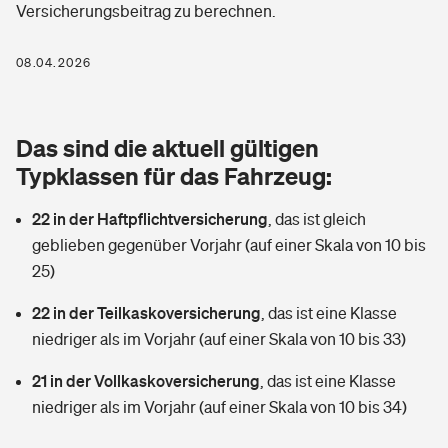
Versicherungsbeitrag zu berechnen.
Berufshaftpflichtversicherung
Rechts­schutz­ver­si­che­rung
Photovoltaik
Private Krankenversicherung
08.04.2026
Zur Übersicht
Fahrradversicherung
Wärmepumpen versichern
Zahnzusatzversicherung
Unfallversicherung
Tools
Das sind die aktuell gültigen
Glasversicherung
Dread-Disease-Versicherung
Typklassen für das Fahrzeug:
Kinderunfall­ver­si­che­rung
Rentenrechner: Wie viel Geld bekomme ich im Alter?
Vermieterrrechtsschutz
Tierkrankenversicherung
22 in der Haftpflichtversicherung
,
das ist gleich
Kinderinvalidität
geblieben gegenüber Vorjahr (auf einer Skala von 10 bis
Wer versichert was: Jetzt Versicherer finden
Mietkautionsversicherung
Zur Übersicht
25)
Reiseversicherung
Sie haben Fragen?
Restkreditversicherung
22 in der Teilkaskoversicherung
,
das ist eine Klasse
Tools
niedriger als im Vorjahr (auf einer Skala von 10 bis 33)
Hundehalter-Haftpflicht
Zur Übersicht
21 in der Vollkaskoversicherung
,
das ist eine Klasse
Pferdehalter-Haftpflicht
Wer versichert was: Jetzt Versicherer finden
niedriger als im Vorjahr (auf einer Skala von 10 bis 34)
Tools
Handyversicherung