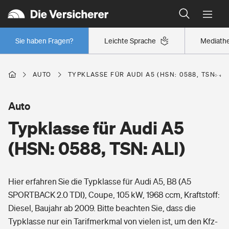
Typklassen: So ist Ihr Auto eingestuft
Wer versichert was: Jetzt Versicherer finden
Regionalklassen: So ist Ihre Region eingestuft
Sie haben Fragen?
Leichte Sprache
Mediath
Wer versichert was: Jetzt Versicherer finden
AUTO
TYPKLASSE FÜR AUDI A5 (HSN: 0588, TSN: AL
Beruf
Auto
Typklasse für Audi A5
Berufsunfähigkeitsversicherung
Wohnen
(HSN: 0588, TSN: ALI)
Erwerbsunfähigkeitsversicherung
Wohngebäudeversicherung
Hier erfahren Sie die Typklasse für Audi A5, B8 (A5
Freizeit
Grundfähigkeitsversicherung
SPORTBACK 2.0 TDI), Coupe, 105 kW, 1968 ccm, Kraftstoff:
Hausratversicherung
Diesel, Baujahr ab 2009. Bitte beachten Sie, dass die
Arbeitsrechtsschutz
Pri­vate Haft­pflicht­
Typklasse nur ein Tarifmerkmal von vielen ist, um den Kfz-
Gesundheit
Elementarversicherung