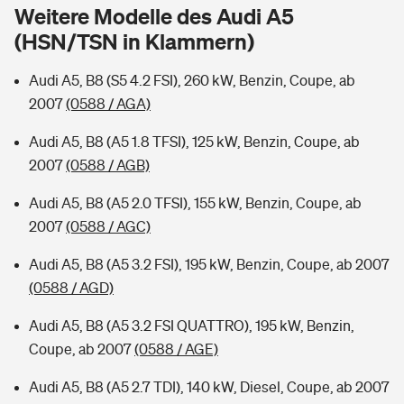
Sie haben Fragen?
Weitere Modelle des Audi A5
(HSN/TSN in Klammern)
Hochwasser-Check: Wie gefährdet ist Ihr Haus?
Private Cyberversicherung
Rentenrechner: Wie viel Geld bekomme ich im Alter?
Audi A5, B8 (S5 4.2 FSI), 260 kW, Benzin, Coupe, ab
Wer versichert was: Jetzt Versicherer finden
Musikinstrumentenversicherung
2007
(0588 / AGA)
Sie haben Fragen?
Zur Übersicht
Audi A5, B8 (A5 1.8 TFSI), 125 kW, Benzin, Coupe, ab
2007
(0588 / AGB)
Tools
Audi A5, B8 (A5 2.0 TFSI), 155 kW, Benzin, Coupe, ab
2007
(0588 / AGC)
Kinderunfall-Check: Mehr Sicherheit für deine Kids
Audi A5, B8 (A5 3.2 FSI), 195 kW, Benzin, Coupe, ab 2007
(0588 / AGD)
Typklassen: So ist Ihr Auto eingestuft
Audi A5, B8 (A5 3.2 FSI QUATTRO), 195 kW, Benzin,
Coupe, ab 2007
(0588 / AGE)
Sie haben Fragen?
Audi A5, B8 (A5 2.7 TDI), 140 kW, Diesel, Coupe, ab 2007