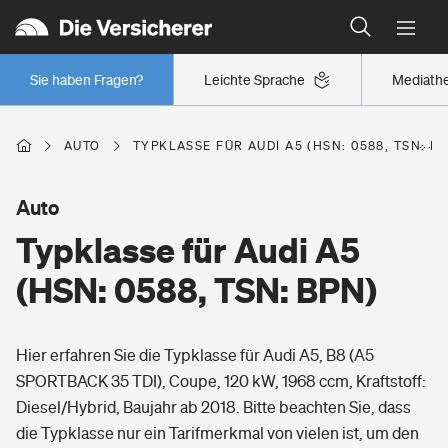
Typklassen: So ist Ihr Auto eingestuft
Wer versichert was: Jetzt Versicherer finden
Regionalklassen: So ist Ihre Region eingestuft
Sie haben Fragen?
Leichte Sprache
Mediath
Wer versichert was: Jetzt Versicherer finden
AUTO
TYPKLASSE FÜR AUDI A5 (HSN: 0588, TSN: B
Beruf
Auto
Typklasse für Audi A5
Berufsunfähigkeitsversicherung
Wohnen
(HSN: 0588, TSN: BPN)
Erwerbsunfähigkeitsversicherung
Wohngebäudeversicherung
Hier erfahren Sie die Typklasse für Audi A5, B8 (A5
Freizeit
Grundfähigkeitsversicherung
SPORTBACK 35 TDI), Coupe, 120 kW, 1968 ccm, Kraftstoff:
Hausratversicherung
Diesel/Hybrid, Baujahr ab 2018. Bitte beachten Sie, dass
Arbeitsrechtsschutz
Pri­vate Haft­pflicht­
die Typklasse nur ein Tarifmerkmal von vielen ist, um den
Gesundheit
Elementarversicherung