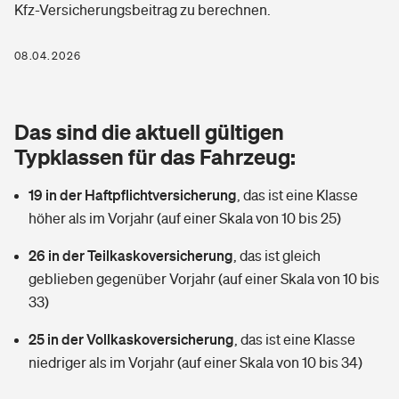
Kfz-Versicherungsbeitrag zu berechnen.
Berufshaftpflichtversicherung
Rechts­schutz­ver­si­che­rung
Photovoltaik
Private Krankenversicherung
08.04.2026
Zur Übersicht
Fahrradversicherung
Wärmepumpen versichern
Zahnzusatzversicherung
Unfallversicherung
Tools
Das sind die aktuell gültigen
Glasversicherung
Dread-Disease-Versicherung
Typklassen für das Fahrzeug:
Kinderunfall­ver­si­che­rung
Rentenrechner: Wie viel Geld bekomme ich im Alter?
Vermieterrrechtsschutz
Tierkrankenversicherung
19 in der Haftpflichtversicherung
,
das ist eine Klasse
Kinderinvalidität
höher als im Vorjahr (auf einer Skala von 10 bis 25)
Wer versichert was: Jetzt Versicherer finden
Mietkautionsversicherung
Zur Übersicht
26 in der Teilkaskoversicherung
,
das ist gleich
Reiseversicherung
Sie haben Fragen?
Restkreditversicherung
geblieben gegenüber Vorjahr (auf einer Skala von 10 bis
Tools
33)
Hundehalter-Haftpflicht
Zur Übersicht
25 in der Vollkaskoversicherung
,
das ist eine Klasse
Pferdehalter-Haftpflicht
Wer versichert was: Jetzt Versicherer finden
niedriger als im Vorjahr (auf einer Skala von 10 bis 34)
Tools
Handyversicherung