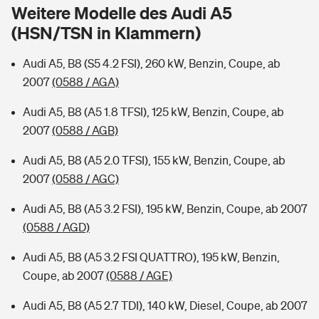
Sie haben Fragen?
Weitere Modelle des Audi A5
(HSN/TSN in Klammern)
Hochwasser-Check: Wie gefährdet ist Ihr Haus?
Private Cyberversicherung
Rentenrechner: Wie viel Geld bekomme ich im Alter?
Audi A5, B8 (S5 4.2 FSI), 260 kW, Benzin, Coupe, ab
Wer versichert was: Jetzt Versicherer finden
Musikinstrumentenversicherung
2007
(0588 / AGA)
Sie haben Fragen?
Zur Übersicht
Audi A5, B8 (A5 1.8 TFSI), 125 kW, Benzin, Coupe, ab
2007
(0588 / AGB)
Tools
Audi A5, B8 (A5 2.0 TFSI), 155 kW, Benzin, Coupe, ab
2007
(0588 / AGC)
Kinderunfall-Check: Mehr Sicherheit für deine Kids
Audi A5, B8 (A5 3.2 FSI), 195 kW, Benzin, Coupe, ab 2007
(0588 / AGD)
Typklassen: So ist Ihr Auto eingestuft
Audi A5, B8 (A5 3.2 FSI QUATTRO), 195 kW, Benzin,
Coupe, ab 2007
(0588 / AGE)
Sie haben Fragen?
Audi A5, B8 (A5 2.7 TDI), 140 kW, Diesel, Coupe, ab 2007