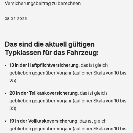
Versicherungsbeitrag zu berechnen.
Berufshaftpflichtversicherung
Rechts­schutz­ver­si­che­rung
Photovoltaik
Private Krankenversicherung
08.04.2026
Zur Übersicht
Fahrradversicherung
Wärmepumpen versichern
Zahnzusatzversicherung
Unfallversicherung
Tools
Das sind die aktuell gültigen
Glasversicherung
Dread-Disease-Versicherung
Typklassen für das Fahrzeug:
Kinderunfall­ver­si­che­rung
Rentenrechner: Wie viel Geld bekomme ich im Alter?
Vermieterrrechtsschutz
Tierkrankenversicherung
13 in der Haftpflichtversicherung
,
das ist gleich
Kinderinvalidität
geblieben gegenüber Vorjahr (auf einer Skala von 10 bis
Wer versichert was: Jetzt Versicherer finden
Mietkautionsversicherung
Zur Übersicht
25)
Reiseversicherung
Sie haben Fragen?
Restkreditversicherung
20 in der Teilkaskoversicherung
,
das ist gleich
Tools
geblieben gegenüber Vorjahr (auf einer Skala von 10 bis
Hundehalter-Haftpflicht
Zur Übersicht
33)
Pferdehalter-Haftpflicht
Wer versichert was: Jetzt Versicherer finden
19 in der Vollkaskoversicherung
,
das ist gleich
Tools
geblieben gegenüber Vorjahr (auf einer Skala von 10 bis
Handyversicherung