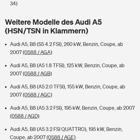
Sie haben Fragen?
34)
Hochwasser-Check: Wie gefährdet ist Ihr Haus?
Private Cyberversicherung
Rentenrechner: Wie viel Geld bekomme ich im Alter?
Weitere Modelle des Audi A5
(HSN/TSN in Klammern)
Wer versichert was: Jetzt Versicherer finden
Musikinstrumentenversicherung
Audi A5, B8 (S5 4.2 FSI), 260 kW, Benzin, Coupe, ab
Sie haben Fragen?
Zur Übersicht
2007
(0588 / AGA)
Audi A5, B8 (A5 1.8 TFSI), 125 kW, Benzin, Coupe, ab
Tools
2007
(0588 / AGB)
Audi A5, B8 (A5 2.0 TFSI), 155 kW, Benzin, Coupe, ab
Kinderunfall-Check: Mehr Sicherheit für deine Kids
2007
(0588 / AGC)
Typklassen: So ist Ihr Auto eingestuft
Audi A5, B8 (A5 3.2 FSI), 195 kW, Benzin, Coupe, ab 2007
(0588 / AGD)
Sie haben Fragen?
Audi A5, B8 (A5 3.2 FSI QUATTRO), 195 kW, Benzin,
Coupe, ab 2007
(0588 / AGE)