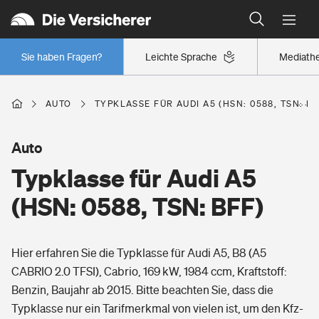
Typklassen: So ist Ihr Auto eingestuft
Wer versichert was: Jetzt Versicherer finden
Regionalklassen: So ist Ihre Region eingestuft
Sie haben Fragen?
Leichte Sprache
Mediath
Wer versichert was: Jetzt Versicherer finden
AUTO
TYPKLASSE FÜR AUDI A5 (HSN: 0588, TSN: BF
Beruf
Auto
Typklasse für Audi A5
Berufsunfähigkeitsversicherung
Wohnen
(HSN: 0588, TSN: BFF)
Erwerbsunfähigkeitsversicherung
Wohngebäudeversicherung
Hier erfahren Sie die Typklasse für Audi A5, B8 (A5
Freizeit
Grundfähigkeitsversicherung
CABRIO 2.0 TFSI), Cabrio, 169 kW, 1984 ccm, Kraftstoff:
Hausratversicherung
Benzin, Baujahr ab 2015. Bitte beachten Sie, dass die
Arbeitsrechtsschutz
Pri­vate Haft­pflicht­
Typklasse nur ein Tarifmerkmal von vielen ist, um den Kfz-
Gesundheit
Elementarversicherung