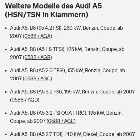
Sie haben Fragen?
Weitere Modelle des Audi A5
(HSN/TSN in Klammern)
Hochwasser-Check: Wie gefährdet ist Ihr Haus?
Private Cyberversicherung
Rentenrechner: Wie viel Geld bekomme ich im Alter?
Audi A5, B8 (S5 4.2 FSI), 260 kW, Benzin, Coupe, ab
Wer versichert was: Jetzt Versicherer finden
Musikinstrumentenversicherung
2007
(0588 / AGA)
Sie haben Fragen?
Zur Übersicht
Audi A5, B8 (A5 1.8 TFSI), 125 kW, Benzin, Coupe, ab
2007
(0588 / AGB)
Tools
Audi A5, B8 (A5 2.0 TFSI), 155 kW, Benzin, Coupe, ab
2007
(0588 / AGC)
Kinderunfall-Check: Mehr Sicherheit für deine Kids
Audi A5, B8 (A5 3.2 FSI), 195 kW, Benzin, Coupe, ab 2007
(0588 / AGD)
Typklassen: So ist Ihr Auto eingestuft
Audi A5, B8 (A5 3.2 FSI QUATTRO), 195 kW, Benzin,
Coupe, ab 2007
(0588 / AGE)
Sie haben Fragen?
Audi A5, B8 (A5 2.7 TDI), 140 kW, Diesel, Coupe, ab 2007