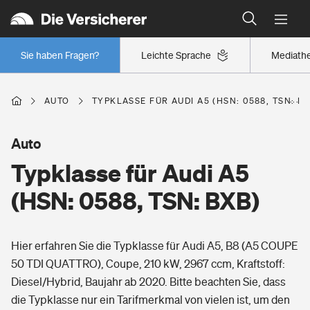
Typklassen: So ist Ihr Auto eingestuft
Wer versichert was: Jetzt Versicherer finden
Regionalklassen: So ist Ihre Region eingestuft
Sie haben Fragen?
Leichte Sprache
Mediath
Wer versichert was: Jetzt Versicherer finden
AUTO
TYPKLASSE FÜR AUDI A5 (HSN: 0588, TSN: B
Beruf
Auto
Typklasse für Audi A5
Berufsunfähigkeitsversicherung
Wohnen
(HSN: 0588, TSN: BXB)
Erwerbsunfähigkeitsversicherung
Wohngebäudeversicherung
Hier erfahren Sie die Typklasse für Audi A5, B8 (A5 COUPE
Freizeit
Grundfähigkeitsversicherung
50 TDI QUATTRO), Coupe, 210 kW, 2967 ccm, Kraftstoff:
Hausratversicherung
Diesel/Hybrid, Baujahr ab 2020. Bitte beachten Sie, dass
Arbeitsrechtsschutz
Pri­vate Haft­pflicht­
die Typklasse nur ein Tarifmerkmal von vielen ist, um den
Gesundheit
Elementarversicherung