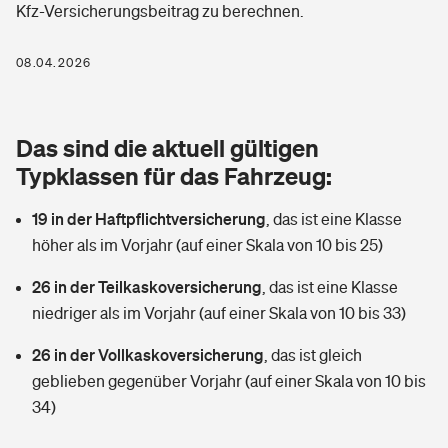
Kfz-Versicherungsbeitrag zu berechnen.
Berufshaftpflichtversicherung
Rechts­schutz­ver­si­che­rung
Photovoltaik
Private Krankenversicherung
08.04.2026
Zur Übersicht
Fahrradversicherung
Wärmepumpen versichern
Zahnzusatzversicherung
Unfallversicherung
Tools
Das sind die aktuell gültigen
Glasversicherung
Dread-Disease-Versicherung
Typklassen für das Fahrzeug:
Kinderunfall­ver­si­che­rung
Rentenrechner: Wie viel Geld bekomme ich im Alter?
Vermieterrrechtsschutz
Tierkrankenversicherung
19 in der Haftpflichtversicherung
,
das ist eine Klasse
Kinderinvalidität
höher als im Vorjahr (auf einer Skala von 10 bis 25)
Wer versichert was: Jetzt Versicherer finden
Mietkautionsversicherung
Zur Übersicht
26 in der Teilkaskoversicherung
,
das ist eine Klasse
Reiseversicherung
Sie haben Fragen?
Restkreditversicherung
niedriger als im Vorjahr (auf einer Skala von 10 bis 33)
Tools
Hundehalter-Haftpflicht
26 in der Vollkaskoversicherung
,
das ist gleich
Zur Übersicht
geblieben gegenüber Vorjahr (auf einer Skala von 10 bis
Pferdehalter-Haftpflicht
Wer versichert was: Jetzt Versicherer finden
34)
Tools
Handyversicherung