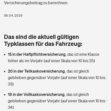
Versicherungsbeitrag zu berechnen.
Berufshaftpflichtversicherung
Rechts­schutz­ver­si­che­rung
Photovoltaik
Private Krankenversicherung
08.04.2026
Zur Übersicht
Fahrradversicherung
Wärmepumpen versichern
Zahnzusatzversicherung
Unfallversicherung
Tools
Das sind die aktuell gültigen
Glasversicherung
Dread-Disease-Versicherung
Typklassen für das Fahrzeug:
Kinderunfall­ver­si­che­rung
Rentenrechner: Wie viel Geld bekomme ich im Alter?
Vermieterrrechtsschutz
Tierkrankenversicherung
15 in der Haftpflichtversicherung
,
das ist eine Klasse
Kinderinvalidität
höher als im Vorjahr (auf einer Skala von 10 bis 25)
Wer versichert was: Jetzt Versicherer finden
Mietkautionsversicherung
Zur Übersicht
20 in der Teilkaskoversicherung
,
das ist gleich
Reiseversicherung
Sie haben Fragen?
Restkreditversicherung
geblieben gegenüber Vorjahr (auf einer Skala von 10 bis
Tools
33)
Hundehalter-Haftpflicht
Zur Übersicht
19 in der Vollkaskoversicherung
,
das ist gleich
Pferdehalter-Haftpflicht
Wer versichert was: Jetzt Versicherer finden
geblieben gegenüber Vorjahr (auf einer Skala von 10 bis
Tools
34)
Handyversicherung