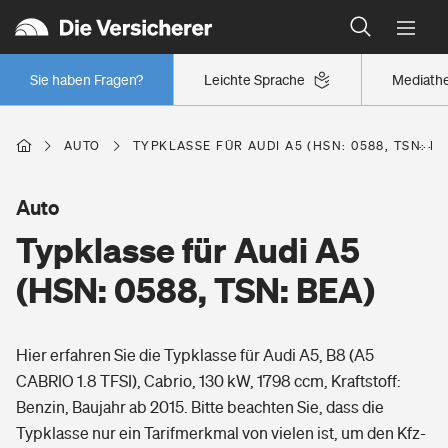
Typklassen: So ist Ihr Auto eingestuft
Wer versichert was: Jetzt Versicherer finden
Regionalklassen: So ist Ihre Region eingestuft
Sie haben Fragen?
Leichte Sprache
Mediath
Wer versichert was: Jetzt Versicherer finden
AUTO
TYPKLASSE FÜR AUDI A5 (HSN: 0588, TSN: BE
Beruf
Auto
Typklasse für Audi A5
Berufsunfähigkeitsversicherung
Wohnen
(HSN: 0588, TSN: BEA)
Erwerbsunfähigkeitsversicherung
Wohngebäudeversicherung
Hier erfahren Sie die Typklasse für Audi A5, B8 (A5
Freizeit
Grundfähigkeitsversicherung
CABRIO 1.8 TFSI), Cabrio, 130 kW, 1798 ccm, Kraftstoff:
Hausratversicherung
Benzin, Baujahr ab 2015. Bitte beachten Sie, dass die
Arbeitsrechtsschutz
Pri­vate Haft­pflicht­
Typklasse nur ein Tarifmerkmal von vielen ist, um den Kfz-
Gesundheit
Elementarversicherung