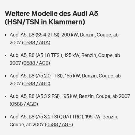
Sie haben Fragen?
Weitere Modelle des Audi A5
Hochwasser-Check: Wie gefährdet ist Ihr Haus?
Private Cyberversicherung
Rentenrechner: Wie viel Geld bekomme ich im Alter?
(HSN/TSN in Klammern)
Wer versichert was: Jetzt Versicherer finden
Musikinstrumentenversicherung
Audi A5, B8 (S5 4.2 FSI), 260 kW, Benzin, Coupe, ab
2007
(0588 / AGA)
Sie haben Fragen?
Zur Übersicht
Audi A5, B8 (A5 1.8 TFSI), 125 kW, Benzin, Coupe, ab
2007
(0588 / AGB)
Tools
Audi A5, B8 (A5 2.0 TFSI), 155 kW, Benzin, Coupe, ab
2007
(0588 / AGC)
Kinderunfall-Check: Mehr Sicherheit für deine Kids
Audi A5, B8 (A5 3.2 FSI), 195 kW, Benzin, Coupe, ab 2007
Typklassen: So ist Ihr Auto eingestuft
(0588 / AGD)
Audi A5, B8 (A5 3.2 FSI QUATTRO), 195 kW, Benzin,
Sie haben Fragen?
Coupe, ab 2007
(0588 / AGE)