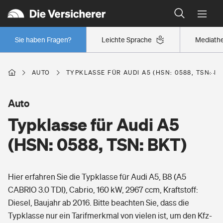
Typklassen: So ist Ihr Auto eingestuft
Wer versichert was: Jetzt Versicherer finden
Regionalklassen: So ist Ihre Region eingestuft
Sie haben Fragen?
Leichte Sprache
Mediath
Wer versichert was: Jetzt Versicherer finden
AUTO
TYPKLASSE FÜR AUDI A5 (HSN: 0588, TSN: BK
Beruf
Auto
Typklasse für Audi A5
Berufsunfähigkeitsversicherung
Wohnen
(HSN: 0588, TSN: BKT)
Erwerbsunfähigkeitsversicherung
Wohngebäudeversicherung
Hier erfahren Sie die Typklasse für Audi A5, B8 (A5
Freizeit
Grundfähigkeitsversicherung
CABRIO 3.0 TDI), Cabrio, 160 kW, 2967 ccm, Kraftstoff:
Hausratversicherung
Diesel, Baujahr ab 2016. Bitte beachten Sie, dass die
Arbeitsrechtsschutz
Pri­vate Haft­pflicht­
Typklasse nur ein Tarifmerkmal von vielen ist, um den Kfz-
Gesundheit
Elementarversicherung