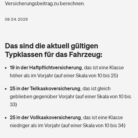
Versicherungsbeitrag zu berechnen.
Berufshaftpflichtversicherung
Rechts­schutz­ver­si­che­rung
Photovoltaik
Private Krankenversicherung
08.04.2026
Zur Übersicht
Fahrradversicherung
Wärmepumpen versichern
Zahnzusatzversicherung
Unfallversicherung
Tools
Das sind die aktuell gültigen
Glasversicherung
Dread-Disease-Versicherung
Typklassen für das Fahrzeug:
Kinderunfall­ver­si­che­rung
Rentenrechner: Wie viel Geld bekomme ich im Alter?
Vermieterrrechtsschutz
Tierkrankenversicherung
19 in der Haftpflichtversicherung
,
das ist eine Klasse
Kinderinvalidität
höher als im Vorjahr (auf einer Skala von 10 bis 25)
Wer versichert was: Jetzt Versicherer finden
Mietkautionsversicherung
Zur Übersicht
25 in der Teilkaskoversicherung
,
das ist gleich
Reiseversicherung
Sie haben Fragen?
Restkreditversicherung
geblieben gegenüber Vorjahr (auf einer Skala von 10 bis
Tools
33)
Hundehalter-Haftpflicht
Zur Übersicht
25 in der Vollkaskoversicherung
,
das ist eine Klasse
Pferdehalter-Haftpflicht
Wer versichert was: Jetzt Versicherer finden
niedriger als im Vorjahr (auf einer Skala von 10 bis 34)
Tools
Handyversicherung