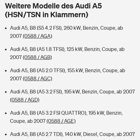
Sie haben Fragen?
Weitere Modelle des Audi A5
(HSN/TSN in Klammern)
Hochwasser-Check: Wie gefährdet ist Ihr Haus?
Private Cyberversicherung
Rentenrechner: Wie viel Geld bekomme ich im Alter?
Audi A5, B8 (S5 4.2 FSI), 260 kW, Benzin, Coupe, ab
Wer versichert was: Jetzt Versicherer finden
Musikinstrumentenversicherung
2007
(0588 / AGA)
Sie haben Fragen?
Zur Übersicht
Audi A5, B8 (A5 1.8 TFSI), 125 kW, Benzin, Coupe, ab
2007
(0588 / AGB)
Tools
Audi A5, B8 (A5 2.0 TFSI), 155 kW, Benzin, Coupe, ab
2007
(0588 / AGC)
Kinderunfall-Check: Mehr Sicherheit für deine Kids
Audi A5, B8 (A5 3.2 FSI), 195 kW, Benzin, Coupe, ab 2007
(0588 / AGD)
Typklassen: So ist Ihr Auto eingestuft
Audi A5, B8 (A5 3.2 FSI QUATTRO), 195 kW, Benzin,
Coupe, ab 2007
(0588 / AGE)
Sie haben Fragen?
Audi A5, B8 (A5 2.7 TDI), 140 kW, Diesel, Coupe, ab 2007