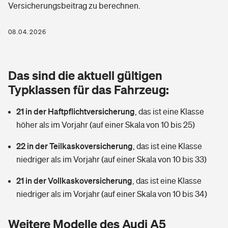
Versicherungsbeitrag zu berechnen.
Berufshaftpflichtversicherung
Rechts­schutz­ver­si­che­rung
Photovoltaik
Private Krankenversicherung
08.04.2026
Zur Übersicht
Fahrradversicherung
Wärmepumpen versichern
Zahnzusatzversicherung
Unfallversicherung
Tools
Das sind die aktuell gültigen
Glasversicherung
Dread-Disease-Versicherung
Typklassen für das Fahrzeug:
Kinderunfall­ver­si­che­rung
Rentenrechner: Wie viel Geld bekomme ich im Alter?
Vermieterrrechtsschutz
Tierkrankenversicherung
21 in der Haftpflichtversicherung
,
das ist eine Klasse
Kinderinvalidität
höher als im Vorjahr (auf einer Skala von 10 bis 25)
Wer versichert was: Jetzt Versicherer finden
Mietkautionsversicherung
Zur Übersicht
22 in der Teilkaskoversicherung
,
das ist eine Klasse
Reiseversicherung
Sie haben Fragen?
Restkreditversicherung
niedriger als im Vorjahr (auf einer Skala von 10 bis 33)
Tools
Hundehalter-Haftpflicht
21 in der Vollkaskoversicherung
,
das ist eine Klasse
Zur Übersicht
niedriger als im Vorjahr (auf einer Skala von 10 bis 34)
Pferdehalter-Haftpflicht
Wer versichert was: Jetzt Versicherer finden
Tools
Weitere Modelle des Audi A5
Handyversicherung