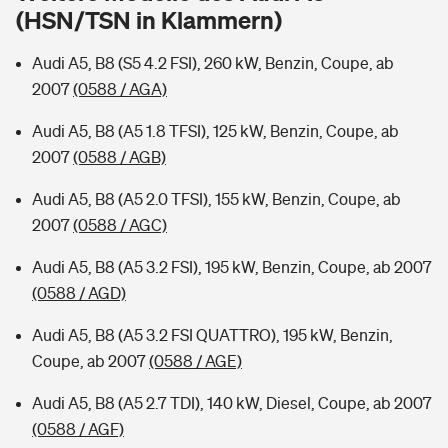
Sie haben Fragen?
(HSN/TSN in Klammern)
Hochwasser-Check: Wie gefährdet ist Ihr Haus?
Private Cyberversicherung
Rentenrechner: Wie viel Geld bekomme ich im Alter?
Audi A5, B8 (S5 4.2 FSI), 260 kW, Benzin, Coupe, ab
2007
(0588 / AGA)
Wer versichert was: Jetzt Versicherer finden
Musikinstrumentenversicherung
Audi A5, B8 (A5 1.8 TFSI), 125 kW, Benzin, Coupe, ab
Sie haben Fragen?
Zur Übersicht
2007
(0588 / AGB)
Audi A5, B8 (A5 2.0 TFSI), 155 kW, Benzin, Coupe, ab
Tools
2007
(0588 / AGC)
Audi A5, B8 (A5 3.2 FSI), 195 kW, Benzin, Coupe, ab 2007
Kinderunfall-Check: Mehr Sicherheit für deine Kids
(0588 / AGD)
Audi A5, B8 (A5 3.2 FSI QUATTRO), 195 kW, Benzin,
Typklassen: So ist Ihr Auto eingestuft
Coupe, ab 2007
(0588 / AGE)
Sie haben Fragen?
Audi A5, B8 (A5 2.7 TDI), 140 kW, Diesel, Coupe, ab 2007
(0588 / AGF)