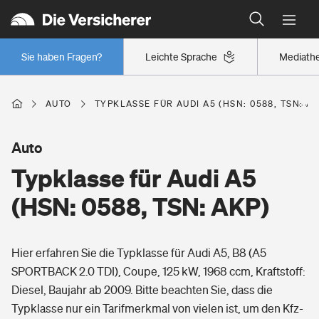
Typklassen: So ist Ihr Auto eingestuft
Wer versichert was: Jetzt Versicherer finden
Regionalklassen: So ist Ihre Region eingestuft
Sie haben Fragen?
Leichte Sprache
Mediath
Wer versichert was: Jetzt Versicherer finden
AUTO
TYPKLASSE FÜR AUDI A5 (HSN: 0588, TSN: AK
Beruf
Auto
Typklasse für Audi A5
Berufsunfähigkeitsversicherung
Wohnen
(HSN: 0588, TSN: AKP)
Erwerbsunfähigkeitsversicherung
Wohngebäudeversicherung
Hier erfahren Sie die Typklasse für Audi A5, B8 (A5
Freizeit
Grundfähigkeitsversicherung
SPORTBACK 2.0 TDI), Coupe, 125 kW, 1968 ccm, Kraftstoff:
Hausratversicherung
Diesel, Baujahr ab 2009. Bitte beachten Sie, dass die
Arbeitsrechtsschutz
Pri­vate Haft­pflicht­
Typklasse nur ein Tarifmerkmal von vielen ist, um den Kfz-
Gesundheit
Elementarversicherung