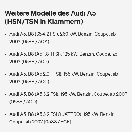
Sie haben Fragen?
Weitere Modelle des Audi A5
Hochwasser-Check: Wie gefährdet ist Ihr Haus?
Private Cyberversicherung
Rentenrechner: Wie viel Geld bekomme ich im Alter?
(HSN/TSN in Klammern)
Wer versichert was: Jetzt Versicherer finden
Musikinstrumentenversicherung
Audi A5, B8 (S5 4.2 FSI), 260 kW, Benzin, Coupe, ab
2007
(0588 / AGA)
Sie haben Fragen?
Zur Übersicht
Audi A5, B8 (A5 1.8 TFSI), 125 kW, Benzin, Coupe, ab
2007
(0588 / AGB)
Tools
Audi A5, B8 (A5 2.0 TFSI), 155 kW, Benzin, Coupe, ab
2007
(0588 / AGC)
Kinderunfall-Check: Mehr Sicherheit für deine Kids
Audi A5, B8 (A5 3.2 FSI), 195 kW, Benzin, Coupe, ab 2007
Typklassen: So ist Ihr Auto eingestuft
(0588 / AGD)
Audi A5, B8 (A5 3.2 FSI QUATTRO), 195 kW, Benzin,
Sie haben Fragen?
Coupe, ab 2007
(0588 / AGE)