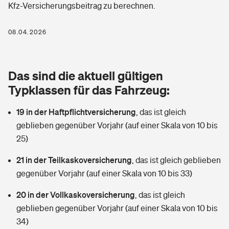
Kfz-Versicherungsbeitrag zu berechnen.
Berufshaftpflichtversicherung
Rechts­schutz­ver­si­che­rung
Photovoltaik
Private Krankenversicherung
08.04.2026
Zur Übersicht
Fahrradversicherung
Wärmepumpen versichern
Zahnzusatzversicherung
Unfallversicherung
Tools
Das sind die aktuell gültigen
Glasversicherung
Dread-Disease-Versicherung
Typklassen für das Fahrzeug:
Kinderunfall­ver­si­che­rung
Rentenrechner: Wie viel Geld bekomme ich im Alter?
Vermieterrrechtsschutz
Tierkrankenversicherung
19 in der Haftpflichtversicherung
,
das ist gleich
Kinderinvalidität
geblieben gegenüber Vorjahr (auf einer Skala von 10 bis
Wer versichert was: Jetzt Versicherer finden
Mietkautionsversicherung
Zur Übersicht
25)
Reiseversicherung
Sie haben Fragen?
Restkreditversicherung
21 in der Teilkaskoversicherung
,
das ist gleich geblieben
Tools
gegenüber Vorjahr (auf einer Skala von 10 bis 33)
Hundehalter-Haftpflicht
Zur Übersicht
20 in der Vollkaskoversicherung
,
das ist gleich
Pferdehalter-Haftpflicht
Wer versichert was: Jetzt Versicherer finden
geblieben gegenüber Vorjahr (auf einer Skala von 10 bis
Tools
34)
Handyversicherung