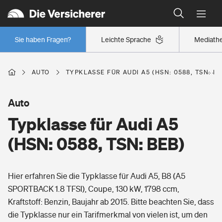
Typklassen: So ist Ihr Auto eingestuft
Wer versichert was: Jetzt Versicherer finden
Regionalklassen: So ist Ihre Region eingestuft
Sie haben Fragen?
Leichte Sprache
Mediath
Wer versichert was: Jetzt Versicherer finden
AUTO
TYPKLASSE FÜR AUDI A5 (HSN: 0588, TSN: BE
Beruf
Auto
Typklasse für Audi A5
Berufsunfähigkeitsversicherung
Wohnen
(HSN: 0588, TSN: BEB)
Erwerbsunfähigkeitsversicherung
Wohngebäudeversicherung
Hier erfahren Sie die Typklasse für Audi A5, B8 (A5
Freizeit
Grundfähigkeitsversicherung
SPORTBACK 1.8 TFSI), Coupe, 130 kW, 1798 ccm,
Hausratversicherung
Kraftstoff: Benzin, Baujahr ab 2015. Bitte beachten Sie, dass
Arbeitsrechtsschutz
Pri­vate Haft­pflicht­
die Typklasse nur ein Tarifmerkmal von vielen ist, um den
Gesundheit
Elementarversicherung