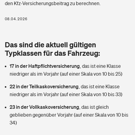
den Kfz-Versicherungsbeitrag zu berechnen.
Berufshaftpflichtversicherung
Rechts­schutz­ver­si­che­rung
Photovoltaik
Private Krankenversicherung
08.04.2026
Zur Übersicht
Fahrradversicherung
Wärmepumpen versichern
Zahnzusatzversicherung
Unfallversicherung
Tools
Das sind die aktuell gültigen
Glasversicherung
Dread-Disease-Versicherung
Typklassen für das Fahrzeug:
Kinderunfall­ver­si­che­rung
Rentenrechner: Wie viel Geld bekomme ich im Alter?
Vermieterrrechtsschutz
Tierkrankenversicherung
17 in der Haftpflichtversicherung
,
das ist eine Klasse
Kinderinvalidität
niedriger als im Vorjahr (auf einer Skala von 10 bis 25)
Wer versichert was: Jetzt Versicherer finden
Mietkautionsversicherung
Zur Übersicht
22 in der Teilkaskoversicherung
,
das ist eine Klasse
Reiseversicherung
Sie haben Fragen?
Restkreditversicherung
niedriger als im Vorjahr (auf einer Skala von 10 bis 33)
Tools
Hundehalter-Haftpflicht
23 in der Vollkaskoversicherung
,
das ist gleich
Zur Übersicht
geblieben gegenüber Vorjahr (auf einer Skala von 10 bis
Pferdehalter-Haftpflicht
Wer versichert was: Jetzt Versicherer finden
34)
Tools
Handyversicherung