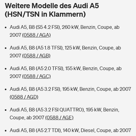
Sie haben Fragen?
Weitere Modelle des Audi A5
(HSN/TSN in Klammern)
Hochwasser-Check: Wie gefährdet ist Ihr Haus?
Private Cyberversicherung
Rentenrechner: Wie viel Geld bekomme ich im Alter?
Audi A5, B8 (S5 4.2 FSI), 260 kW, Benzin, Coupe, ab
Wer versichert was: Jetzt Versicherer finden
Musikinstrumentenversicherung
2007
(0588 / AGA)
Sie haben Fragen?
Zur Übersicht
Audi A5, B8 (A5 1.8 TFSI), 125 kW, Benzin, Coupe, ab
2007
(0588 / AGB)
Tools
Audi A5, B8 (A5 2.0 TFSI), 155 kW, Benzin, Coupe, ab
2007
(0588 / AGC)
Kinderunfall-Check: Mehr Sicherheit für deine Kids
Audi A5, B8 (A5 3.2 FSI), 195 kW, Benzin, Coupe, ab 2007
(0588 / AGD)
Typklassen: So ist Ihr Auto eingestuft
Audi A5, B8 (A5 3.2 FSI QUATTRO), 195 kW, Benzin,
Coupe, ab 2007
(0588 / AGE)
Sie haben Fragen?
Audi A5, B8 (A5 2.7 TDI), 140 kW, Diesel, Coupe, ab 2007