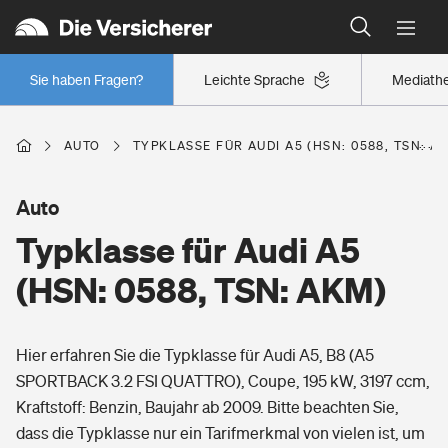
Typklassen: So ist Ihr Auto eingestuft
Wer versichert was: Jetzt Versicherer finden
Regionalklassen: So ist Ihre Region eingestuft
Sie haben Fragen?
Leichte Sprache
Mediath
Wer versichert was: Jetzt Versicherer finden
AUTO
TYPKLASSE FÜR AUDI A5 (HSN: 0588, TSN: A
Beruf
Auto
Typklasse für Audi A5
Berufsunfähigkeitsversicherung
Wohnen
(HSN: 0588, TSN: AKM)
Erwerbsunfähigkeitsversicherung
Wohngebäudeversicherung
Hier erfahren Sie die Typklasse für Audi A5, B8 (A5
Freizeit
Grundfähigkeitsversicherung
SPORTBACK 3.2 FSI QUATTRO), Coupe, 195 kW, 3197 ccm,
Hausratversicherung
Kraftstoff: Benzin, Baujahr ab 2009. Bitte beachten Sie,
Arbeitsrechtsschutz
Pri­vate Haft­pflicht­
dass die Typklasse nur ein Tarifmerkmal von vielen ist, um
Gesundheit
Elementarversicherung