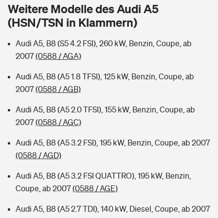
Sie haben Fragen?
Weitere Modelle des Audi A5
(HSN/TSN in Klammern)
Hochwasser-Check: Wie gefährdet ist Ihr Haus?
Private Cyberversicherung
Rentenrechner: Wie viel Geld bekomme ich im Alter?
Audi A5, B8 (S5 4.2 FSI), 260 kW, Benzin, Coupe, ab
Wer versichert was: Jetzt Versicherer finden
Musikinstrumentenversicherung
2007
(0588 / AGA)
Sie haben Fragen?
Zur Übersicht
Audi A5, B8 (A5 1.8 TFSI), 125 kW, Benzin, Coupe, ab
2007
(0588 / AGB)
Tools
Audi A5, B8 (A5 2.0 TFSI), 155 kW, Benzin, Coupe, ab
2007
(0588 / AGC)
Kinderunfall-Check: Mehr Sicherheit für deine Kids
Audi A5, B8 (A5 3.2 FSI), 195 kW, Benzin, Coupe, ab 2007
(0588 / AGD)
Typklassen: So ist Ihr Auto eingestuft
Audi A5, B8 (A5 3.2 FSI QUATTRO), 195 kW, Benzin,
Coupe, ab 2007
(0588 / AGE)
Sie haben Fragen?
Audi A5, B8 (A5 2.7 TDI), 140 kW, Diesel, Coupe, ab 2007