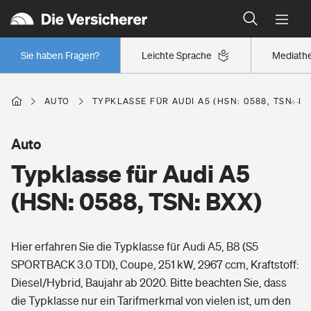
Typklassen: So ist Ihr Auto eingestuft
Wer versichert was: Jetzt Versicherer finden
Regionalklassen: So ist Ihre Region eingestuft
Sie haben Fragen?
Leichte Sprache
Mediath
Wer versichert was: Jetzt Versicherer finden
AUTO
TYPKLASSE FÜR AUDI A5 (HSN: 0588, TSN: B
Beruf
Auto
Typklasse für Audi A5
Berufsunfähigkeitsversicherung
Wohnen
(HSN: 0588, TSN: BXX)
Erwerbsunfähigkeitsversicherung
Wohngebäudeversicherung
Hier erfahren Sie die Typklasse für Audi A5, B8 (S5
Freizeit
Grundfähigkeitsversicherung
SPORTBACK 3.0 TDI), Coupe, 251 kW, 2967 ccm, Kraftstoff:
Hausratversicherung
Diesel/Hybrid, Baujahr ab 2020. Bitte beachten Sie, dass
Arbeitsrechtsschutz
Pri­vate Haft­pflicht­
die Typklasse nur ein Tarifmerkmal von vielen ist, um den
Gesundheit
Elementarversicherung