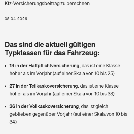
Kfz-Versicherungsbeitrag zu berechnen.
Berufshaftpflichtversicherung
Rechts­schutz­ver­si­che­rung
Photovoltaik
Private Krankenversicherung
08.04.2026
Zur Übersicht
Fahrradversicherung
Wärmepumpen versichern
Zahnzusatzversicherung
Unfallversicherung
Tools
Das sind die aktuell gültigen
Glasversicherung
Dread-Disease-Versicherung
Typklassen für das Fahrzeug:
Kinderunfall­ver­si­che­rung
Rentenrechner: Wie viel Geld bekomme ich im Alter?
Vermieterrrechtsschutz
Tierkrankenversicherung
19 in der Haftpflichtversicherung
,
das ist eine Klasse
Kinderinvalidität
höher als im Vorjahr (auf einer Skala von 10 bis 25)
Wer versichert was: Jetzt Versicherer finden
Mietkautionsversicherung
Zur Übersicht
27 in der Teilkaskoversicherung
,
das ist eine Klasse
Reiseversicherung
Sie haben Fragen?
Restkreditversicherung
höher als im Vorjahr (auf einer Skala von 10 bis 33)
Tools
Hundehalter-Haftpflicht
26 in der Vollkaskoversicherung
,
das ist gleich
Zur Übersicht
geblieben gegenüber Vorjahr (auf einer Skala von 10 bis
Pferdehalter-Haftpflicht
Wer versichert was: Jetzt Versicherer finden
34)
Tools
Handyversicherung