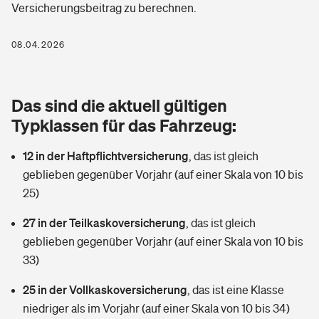
Versicherungsbeitrag zu berechnen.
Berufshaftpflichtversicherung
Rechts­schutz­ver­si­che­rung
Photovoltaik
Private Krankenversicherung
08.04.2026
Zur Übersicht
Fahrradversicherung
Wärmepumpen versichern
Zahnzusatzversicherung
Unfallversicherung
Tools
Das sind die aktuell gültigen
Glasversicherung
Dread-Disease-Versicherung
Typklassen für das Fahrzeug:
Kinderunfall­ver­si­che­rung
Rentenrechner: Wie viel Geld bekomme ich im Alter?
Vermieterrrechtsschutz
Tierkrankenversicherung
12 in der Haftpflichtversicherung
,
das ist gleich
Kinderinvalidität
geblieben gegenüber Vorjahr (auf einer Skala von 10 bis
Wer versichert was: Jetzt Versicherer finden
Mietkautionsversicherung
Zur Übersicht
25)
Reiseversicherung
Sie haben Fragen?
Restkreditversicherung
27 in der Teilkaskoversicherung
,
das ist gleich
Tools
geblieben gegenüber Vorjahr (auf einer Skala von 10 bis
Hundehalter-Haftpflicht
Zur Übersicht
33)
Pferdehalter-Haftpflicht
Wer versichert was: Jetzt Versicherer finden
25 in der Vollkaskoversicherung
,
das ist eine Klasse
Tools
niedriger als im Vorjahr (auf einer Skala von 10 bis 34)
Handyversicherung