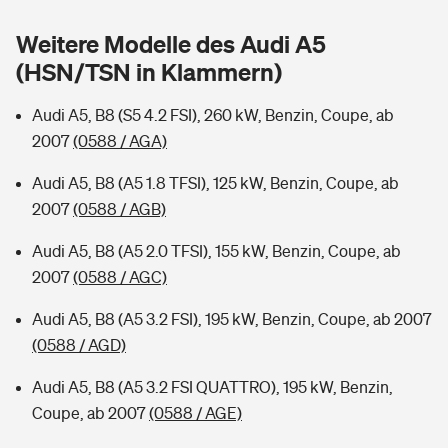
Sie haben Fragen?
Weitere Modelle des Audi A5
Hochwasser-Check: Wie gefährdet ist Ihr Haus?
Private Cyberversicherung
Rentenrechner: Wie viel Geld bekomme ich im Alter?
(HSN/TSN in Klammern)
Wer versichert was: Jetzt Versicherer finden
Musikinstrumentenversicherung
Audi A5, B8 (S5 4.2 FSI), 260 kW, Benzin, Coupe, ab
2007
(0588 / AGA)
Sie haben Fragen?
Zur Übersicht
Audi A5, B8 (A5 1.8 TFSI), 125 kW, Benzin, Coupe, ab
2007
(0588 / AGB)
Tools
Audi A5, B8 (A5 2.0 TFSI), 155 kW, Benzin, Coupe, ab
2007
(0588 / AGC)
Kinderunfall-Check: Mehr Sicherheit für deine Kids
Audi A5, B8 (A5 3.2 FSI), 195 kW, Benzin, Coupe, ab 2007
Typklassen: So ist Ihr Auto eingestuft
(0588 / AGD)
Audi A5, B8 (A5 3.2 FSI QUATTRO), 195 kW, Benzin,
Sie haben Fragen?
Coupe, ab 2007
(0588 / AGE)