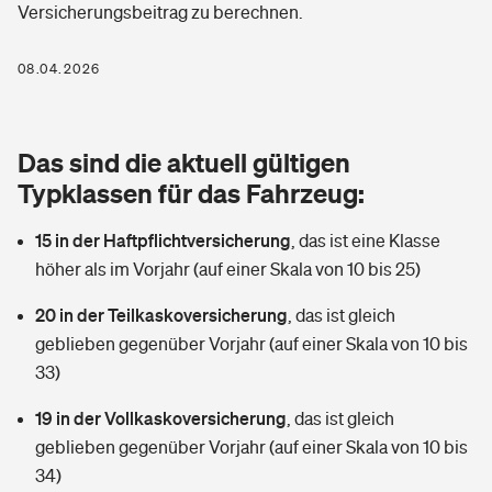
Versicherungsbeitrag zu berechnen.
Berufshaftpflichtversicherung
Rechts­schutz­ver­si­che­rung
Photovoltaik
Private Krankenversicherung
08.04.2026
Zur Übersicht
Fahrradversicherung
Wärmepumpen versichern
Zahnzusatzversicherung
Unfallversicherung
Tools
Das sind die aktuell gültigen
Glasversicherung
Dread-Disease-Versicherung
Typklassen für das Fahrzeug:
Kinderunfall­ver­si­che­rung
Rentenrechner: Wie viel Geld bekomme ich im Alter?
Vermieterrrechtsschutz
Tierkrankenversicherung
15 in der Haftpflichtversicherung
,
das ist eine Klasse
Kinderinvalidität
höher als im Vorjahr (auf einer Skala von 10 bis 25)
Wer versichert was: Jetzt Versicherer finden
Mietkautionsversicherung
Zur Übersicht
20 in der Teilkaskoversicherung
,
das ist gleich
Reiseversicherung
Sie haben Fragen?
Restkreditversicherung
geblieben gegenüber Vorjahr (auf einer Skala von 10 bis
Tools
33)
Hundehalter-Haftpflicht
Zur Übersicht
19 in der Vollkaskoversicherung
,
das ist gleich
Pferdehalter-Haftpflicht
Wer versichert was: Jetzt Versicherer finden
geblieben gegenüber Vorjahr (auf einer Skala von 10 bis
Tools
34)
Handyversicherung