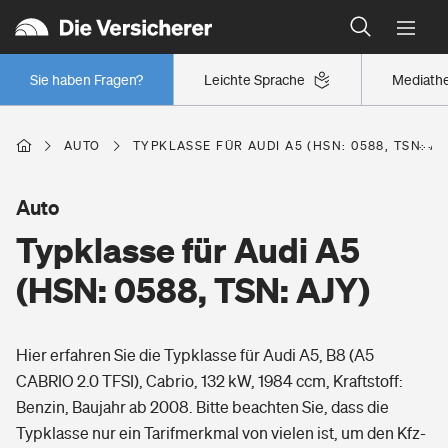
Typklassen: So ist Ihr Auto eingestuft
Wer versichert was: Jetzt Versicherer finden
Regionalklassen: So ist Ihre Region eingestuft
Sie haben Fragen?
Leichte Sprache
Mediath
Wer versichert was: Jetzt Versicherer finden
AUTO
TYPKLASSE FÜR AUDI A5 (HSN: 0588, TSN: AJ
Beruf
Auto
Typklasse für Audi A5
Berufsunfähigkeitsversicherung
Wohnen
(HSN: 0588, TSN: AJY)
Erwerbsunfähigkeitsversicherung
Wohngebäudeversicherung
Hier erfahren Sie die Typklasse für Audi A5, B8 (A5
Freizeit
Grundfähigkeitsversicherung
CABRIO 2.0 TFSI), Cabrio, 132 kW, 1984 ccm, Kraftstoff:
Hausratversicherung
Benzin, Baujahr ab 2008. Bitte beachten Sie, dass die
Arbeitsrechtsschutz
Pri­vate Haft­pflicht­
Typklasse nur ein Tarifmerkmal von vielen ist, um den Kfz-
Gesundheit
Elementarversicherung