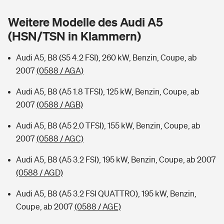
Sie haben Fragen?
Weitere Modelle des Audi A5
Hochwasser-Check: Wie gefährdet ist Ihr Haus?
Private Cyberversicherung
Rentenrechner: Wie viel Geld bekomme ich im Alter?
(HSN/TSN in Klammern)
Wer versichert was: Jetzt Versicherer finden
Musikinstrumentenversicherung
Audi A5, B8 (S5 4.2 FSI), 260 kW, Benzin, Coupe, ab
2007
(0588 / AGA)
Sie haben Fragen?
Zur Übersicht
Audi A5, B8 (A5 1.8 TFSI), 125 kW, Benzin, Coupe, ab
2007
(0588 / AGB)
Tools
Audi A5, B8 (A5 2.0 TFSI), 155 kW, Benzin, Coupe, ab
2007
(0588 / AGC)
Kinderunfall-Check: Mehr Sicherheit für deine Kids
Audi A5, B8 (A5 3.2 FSI), 195 kW, Benzin, Coupe, ab 2007
Typklassen: So ist Ihr Auto eingestuft
(0588 / AGD)
Audi A5, B8 (A5 3.2 FSI QUATTRO), 195 kW, Benzin,
Sie haben Fragen?
Coupe, ab 2007
(0588 / AGE)