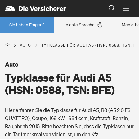
Typklassen: So ist Ihr Auto eingestuft
Wer versichert was: Jetzt Versicherer finden
Regionalklassen: So ist Ihre Region eingestuft
Sie haben Fragen?
Leichte Sprache
Mediath
Wer versichert was: Jetzt Versicherer finden
AUTO
TYPKLASSE FÜR AUDI A5 (HSN: 0588, TSN: BF
Beruf
Auto
Typklasse für Audi A5
Berufsunfähigkeitsversicherung
Wohnen
(HSN: 0588, TSN: BFE)
Erwerbsunfähigkeitsversicherung
Wohngebäudeversicherung
Hier erfahren Sie die Typklasse für Audi A5, B8 (A5 2.0 FSI
Freizeit
Grundfähigkeitsversicherung
QUATTRO), Coupe, 169 kW, 1984 ccm, Kraftstoff: Benzin,
Hausratversicherung
Baujahr ab 2015. Bitte beachten Sie, dass die Typklasse nur
Arbeitsrechtsschutz
Pri­vate Haft­pflicht­
ein Tarifmerkmal von vielen ist, um den Kfz-
Gesundheit
Elementarversicherung