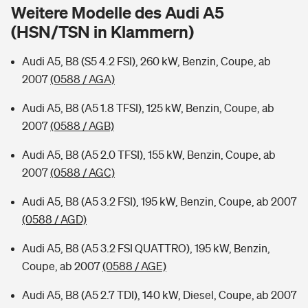
Sie haben Fragen?
Weitere Modelle des Audi A5
(HSN/TSN in Klammern)
Hochwasser-Check: Wie gefährdet ist Ihr Haus?
Private Cyberversicherung
Rentenrechner: Wie viel Geld bekomme ich im Alter?
Audi A5, B8 (S5 4.2 FSI), 260 kW, Benzin, Coupe, ab
Wer versichert was: Jetzt Versicherer finden
Musikinstrumentenversicherung
2007
(0588 / AGA)
Sie haben Fragen?
Zur Übersicht
Audi A5, B8 (A5 1.8 TFSI), 125 kW, Benzin, Coupe, ab
2007
(0588 / AGB)
Tools
Audi A5, B8 (A5 2.0 TFSI), 155 kW, Benzin, Coupe, ab
2007
(0588 / AGC)
Kinderunfall-Check: Mehr Sicherheit für deine Kids
Audi A5, B8 (A5 3.2 FSI), 195 kW, Benzin, Coupe, ab 2007
(0588 / AGD)
Typklassen: So ist Ihr Auto eingestuft
Audi A5, B8 (A5 3.2 FSI QUATTRO), 195 kW, Benzin,
Coupe, ab 2007
(0588 / AGE)
Sie haben Fragen?
Audi A5, B8 (A5 2.7 TDI), 140 kW, Diesel, Coupe, ab 2007