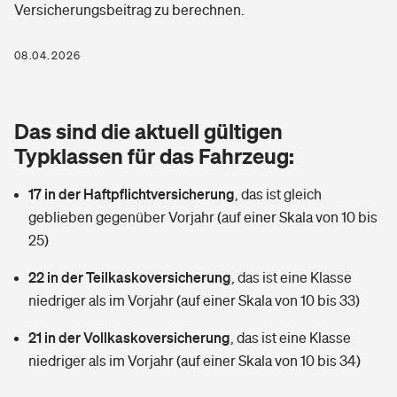
Versicherungsbeitrag zu berechnen.
Berufshaftpflichtversicherung
Rechts­schutz­ver­si­che­rung
Photovoltaik
Private Krankenversicherung
08.04.2026
Zur Übersicht
Fahrradversicherung
Wärmepumpen versichern
Zahnzusatzversicherung
Unfallversicherung
Tools
Das sind die aktuell gültigen
Glasversicherung
Dread-Disease-Versicherung
Typklassen für das Fahrzeug:
Kinderunfall­ver­si­che­rung
Rentenrechner: Wie viel Geld bekomme ich im Alter?
Vermieterrrechtsschutz
Tierkrankenversicherung
17 in der Haftpflichtversicherung
,
das ist gleich
Kinderinvalidität
geblieben gegenüber Vorjahr (auf einer Skala von 10 bis
Wer versichert was: Jetzt Versicherer finden
Mietkautionsversicherung
Zur Übersicht
25)
Reiseversicherung
Sie haben Fragen?
Restkreditversicherung
22 in der Teilkaskoversicherung
,
das ist eine Klasse
Tools
niedriger als im Vorjahr (auf einer Skala von 10 bis 33)
Hundehalter-Haftpflicht
Zur Übersicht
21 in der Vollkaskoversicherung
,
das ist eine Klasse
Pferdehalter-Haftpflicht
Wer versichert was: Jetzt Versicherer finden
niedriger als im Vorjahr (auf einer Skala von 10 bis 34)
Tools
Handyversicherung