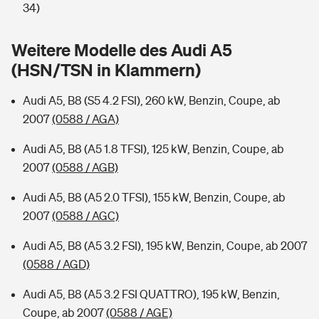
Sie haben Fragen?
34)
Hochwasser-Check: Wie gefährdet ist Ihr Haus?
Private Cyberversicherung
Rentenrechner: Wie viel Geld bekomme ich im Alter?
Weitere Modelle des Audi A5
(HSN/TSN in Klammern)
Wer versichert was: Jetzt Versicherer finden
Musikinstrumentenversicherung
Audi A5, B8 (S5 4.2 FSI), 260 kW, Benzin, Coupe, ab
Sie haben Fragen?
Zur Übersicht
2007
(0588 / AGA)
Audi A5, B8 (A5 1.8 TFSI), 125 kW, Benzin, Coupe, ab
Tools
2007
(0588 / AGB)
Audi A5, B8 (A5 2.0 TFSI), 155 kW, Benzin, Coupe, ab
Kinderunfall-Check: Mehr Sicherheit für deine Kids
2007
(0588 / AGC)
Typklassen: So ist Ihr Auto eingestuft
Audi A5, B8 (A5 3.2 FSI), 195 kW, Benzin, Coupe, ab 2007
(0588 / AGD)
Sie haben Fragen?
Audi A5, B8 (A5 3.2 FSI QUATTRO), 195 kW, Benzin,
Coupe, ab 2007
(0588 / AGE)