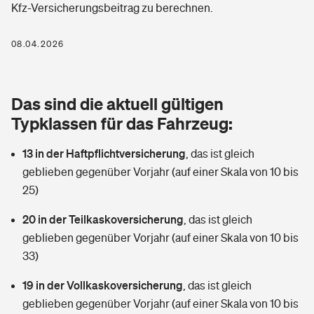
Kfz-Versicherungsbeitrag zu berechnen.
Berufshaftpflichtversicherung
Rechts­schutz­ver­si­che­rung
Photovoltaik
Private Krankenversicherung
08.04.2026
Zur Übersicht
Fahrradversicherung
Wärmepumpen versichern
Zahnzusatzversicherung
Unfallversicherung
Tools
Das sind die aktuell gültigen
Glasversicherung
Dread-Disease-Versicherung
Typklassen für das Fahrzeug:
Kinderunfall­ver­si­che­rung
Rentenrechner: Wie viel Geld bekomme ich im Alter?
Vermieterrrechtsschutz
Tierkrankenversicherung
13 in der Haftpflichtversicherung
,
das ist gleich
Kinderinvalidität
geblieben gegenüber Vorjahr (auf einer Skala von 10 bis
Wer versichert was: Jetzt Versicherer finden
Mietkautionsversicherung
Zur Übersicht
25)
Reiseversicherung
Sie haben Fragen?
Restkreditversicherung
20 in der Teilkaskoversicherung
,
das ist gleich
Tools
geblieben gegenüber Vorjahr (auf einer Skala von 10 bis
Hundehalter-Haftpflicht
Zur Übersicht
33)
Pferdehalter-Haftpflicht
Wer versichert was: Jetzt Versicherer finden
19 in der Vollkaskoversicherung
,
das ist gleich
Tools
geblieben gegenüber Vorjahr (auf einer Skala von 10 bis
Handyversicherung