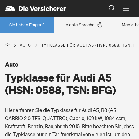
Typklassen: So ist Ihr Auto eingestuft
Wer versichert was: Jetzt Versicherer finden
Regionalklassen: So ist Ihre Region eingestuft
Sie haben Fragen?
Leichte Sprache
Mediath
Wer versichert was: Jetzt Versicherer finden
AUTO
TYPKLASSE FÜR AUDI A5 (HSN: 0588, TSN: B
Beruf
Auto
Typklasse für Audi A5
Berufsunfähigkeitsversicherung
Wohnen
(HSN: 0588, TSN: BFG)
Erwerbsunfähigkeitsversicherung
Wohngebäudeversicherung
Hier erfahren Sie die Typklasse für Audi A5, B8 (A5
Freizeit
Grundfähigkeitsversicherung
CABRIO 2.0 TFSI QUATTRO), Cabrio, 169 kW, 1984 ccm,
Hausratversicherung
Kraftstoff: Benzin, Baujahr ab 2015. Bitte beachten Sie, dass
Arbeitsrechtsschutz
Pri­vate Haft­pflicht­
die Typklasse nur ein Tarifmerkmal von vielen ist, um den
Gesundheit
Elementarversicherung