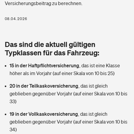
Versicherungsbeitrag zu berechnen.
Berufshaftpflichtversicherung
Rechts­schutz­ver­si­che­rung
Photovoltaik
Private Krankenversicherung
08.04.2026
Zur Übersicht
Fahrradversicherung
Wärmepumpen versichern
Zahnzusatzversicherung
Unfallversicherung
Tools
Das sind die aktuell gültigen
Glasversicherung
Dread-Disease-Versicherung
Typklassen für das Fahrzeug:
Kinderunfall­ver­si­che­rung
Rentenrechner: Wie viel Geld bekomme ich im Alter?
Vermieterrrechtsschutz
Tierkrankenversicherung
15 in der Haftpflichtversicherung
,
das ist eine Klasse
Kinderinvalidität
höher als im Vorjahr (auf einer Skala von 10 bis 25)
Wer versichert was: Jetzt Versicherer finden
Mietkautionsversicherung
Zur Übersicht
20 in der Teilkaskoversicherung
,
das ist gleich
Reiseversicherung
Sie haben Fragen?
Restkreditversicherung
geblieben gegenüber Vorjahr (auf einer Skala von 10 bis
Tools
33)
Hundehalter-Haftpflicht
Zur Übersicht
19 in der Vollkaskoversicherung
,
das ist gleich
Pferdehalter-Haftpflicht
Wer versichert was: Jetzt Versicherer finden
geblieben gegenüber Vorjahr (auf einer Skala von 10 bis
Tools
34)
Handyversicherung