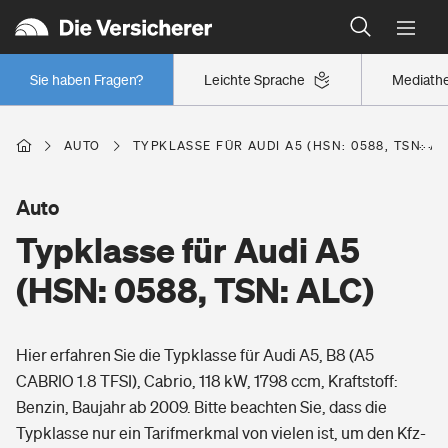
Typklassen: So ist Ihr Auto eingestuft
Wer versichert was: Jetzt Versicherer finden
Regionalklassen: So ist Ihre Region eingestuft
Sie haben Fragen?
Leichte Sprache
Mediath
Wer versichert was: Jetzt Versicherer finden
AUTO
TYPKLASSE FÜR AUDI A5 (HSN: 0588, TSN: AL
Beruf
Auto
Typklasse für Audi A5
Berufsunfähigkeitsversicherung
Wohnen
(HSN: 0588, TSN: ALC)
Erwerbsunfähigkeitsversicherung
Wohngebäudeversicherung
Hier erfahren Sie die Typklasse für Audi A5, B8 (A5
Freizeit
Grundfähigkeitsversicherung
CABRIO 1.8 TFSI), Cabrio, 118 kW, 1798 ccm, Kraftstoff:
Hausratversicherung
Benzin, Baujahr ab 2009. Bitte beachten Sie, dass die
Arbeitsrechtsschutz
Pri­vate Haft­pflicht­
Typklasse nur ein Tarifmerkmal von vielen ist, um den Kfz-
Gesundheit
Elementarversicherung