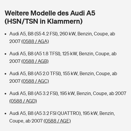
Sie haben Fragen?
Weitere Modelle des Audi A5
Hochwasser-Check: Wie gefährdet ist Ihr Haus?
Private Cyberversicherung
Rentenrechner: Wie viel Geld bekomme ich im Alter?
(HSN/TSN in Klammern)
Wer versichert was: Jetzt Versicherer finden
Musikinstrumentenversicherung
Audi A5, B8 (S5 4.2 FSI), 260 kW, Benzin, Coupe, ab
2007
(0588 / AGA)
Sie haben Fragen?
Zur Übersicht
Audi A5, B8 (A5 1.8 TFSI), 125 kW, Benzin, Coupe, ab
2007
(0588 / AGB)
Tools
Audi A5, B8 (A5 2.0 TFSI), 155 kW, Benzin, Coupe, ab
2007
(0588 / AGC)
Kinderunfall-Check: Mehr Sicherheit für deine Kids
Audi A5, B8 (A5 3.2 FSI), 195 kW, Benzin, Coupe, ab 2007
Typklassen: So ist Ihr Auto eingestuft
(0588 / AGD)
Audi A5, B8 (A5 3.2 FSI QUATTRO), 195 kW, Benzin,
Sie haben Fragen?
Coupe, ab 2007
(0588 / AGE)