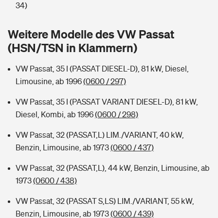
Sie haben Fragen?
34)
Hochwasser-Check: Wie gefährdet ist Ihr Haus?
Private Cyberversicherung
Rentenrechner: Wie viel Geld bekomme ich im Alter?
Weitere Modelle des VW Passat
(HSN/TSN in Klammern)
Wer versichert was: Jetzt Versicherer finden
Musikinstrumentenversicherung
VW Passat, 35 I (PASSAT DIESEL-D), 81 kW, Diesel,
Sie haben Fragen?
Zur Übersicht
Limousine, ab 1996
(0600 / 297)
VW Passat, 35 I (PASSAT VARIANT DIESEL-D), 81 kW,
Tools
Diesel, Kombi, ab 1996
(0600 / 298)
VW Passat, 32 (PASSAT,L) LIM./VARIANT, 40 kW,
Kinderunfall-Check: Mehr Sicherheit für deine Kids
Benzin, Limousine, ab 1973
(0600 / 437)
Typklassen: So ist Ihr Auto eingestuft
VW Passat, 32 (PASSAT,L), 44 kW, Benzin, Limousine, ab
1973
(0600 / 438)
Sie haben Fragen?
VW Passat, 32 (PASSAT S,LS) LIM./VARIANT, 55 kW,
Benzin, Limousine, ab 1973
(0600 / 439)