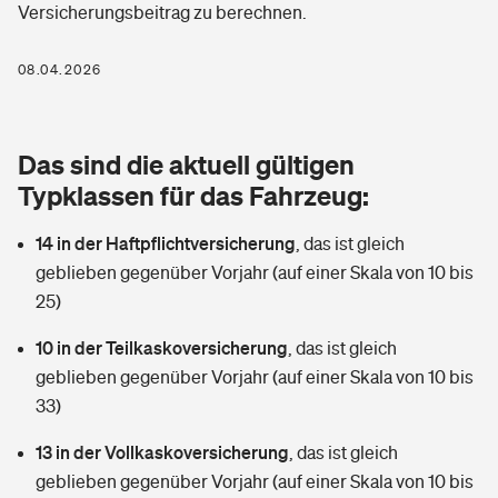
Versicherungsbeitrag zu berechnen.
Berufshaftpflichtversicherung
Rechts­schutz­ver­si­che­rung
Photovoltaik
Private Krankenversicherung
08.04.2026
Zur Übersicht
Fahrradversicherung
Wärmepumpen versichern
Zahnzusatzversicherung
Unfallversicherung
Tools
Das sind die aktuell gültigen
Glasversicherung
Dread-Disease-Versicherung
Typklassen für das Fahrzeug:
Kinderunfall­ver­si­che­rung
Rentenrechner: Wie viel Geld bekomme ich im Alter?
Vermieterrrechtsschutz
Tierkrankenversicherung
14 in der Haftpflichtversicherung
,
das ist gleich
Kinderinvalidität
geblieben gegenüber Vorjahr (auf einer Skala von 10 bis
Wer versichert was: Jetzt Versicherer finden
Mietkautionsversicherung
Zur Übersicht
25)
Reiseversicherung
Sie haben Fragen?
Restkreditversicherung
10 in der Teilkaskoversicherung
,
das ist gleich
Tools
geblieben gegenüber Vorjahr (auf einer Skala von 10 bis
Hundehalter-Haftpflicht
Zur Übersicht
33)
Pferdehalter-Haftpflicht
Wer versichert was: Jetzt Versicherer finden
13 in der Vollkaskoversicherung
,
das ist gleich
Tools
geblieben gegenüber Vorjahr (auf einer Skala von 10 bis
Handyversicherung