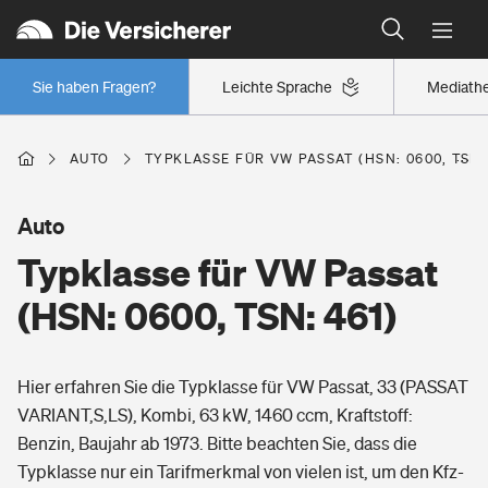
Typklassen: So ist Ihr Auto eingestuft
Wer versichert was: Jetzt Versicherer finden
Regionalklassen: So ist Ihre Region eingestuft
Sie haben Fragen?
Leichte Sprache
Mediath
Wer versichert was: Jetzt Versicherer finden
AUTO
TYPKLASSE FÜR VW PASSAT (HSN: 0600, TSN:
Beruf
Auto
Typklasse für VW Passat
Berufsunfähigkeitsversicherung
Wohnen
(HSN: 0600, TSN: 461)
Erwerbsunfähigkeitsversicherung
Wohngebäudeversicherung
Hier erfahren Sie die Typklasse für VW Passat, 33 (PASSAT
Freizeit
Grundfähigkeitsversicherung
VARIANT,S,LS), Kombi, 63 kW, 1460 ccm, Kraftstoff:
Hausratversicherung
Benzin, Baujahr ab 1973. Bitte beachten Sie, dass die
Arbeitsrechtsschutz
Pri­vate Haft­pflicht­
Typklasse nur ein Tarifmerkmal von vielen ist, um den Kfz-
Gesundheit
Elementarversicherung