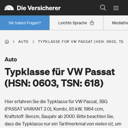
Typklassen: So ist Ihr Auto eingestuft
Wer versichert was: Jetzt Versicherer finden
Regionalklassen: So ist Ihre Region eingestuft
Sie haben Fragen?
Leichte Sprache
Mediath
Wer versichert was: Jetzt Versicherer finden
AUTO
TYPKLASSE FÜR VW PASSAT (HSN: 0603, TSN:
Beruf
Auto
Typklasse für VW Passat
Berufsunfähigkeitsversicherung
Wohnen
(HSN: 0603, TSN: 618)
Erwerbsunfähigkeitsversicherung
Wohngebäudeversicherung
Hier erfahren Sie die Typklasse für VW Passat, 3BG
Freizeit
Grundfähigkeitsversicherung
(PASSAT VARIANT 2.0), Kombi, 85 kW, 1984 ccm,
Hausratversicherung
Kraftstoff: Benzin, Baujahr ab 2000. Bitte beachten Sie,
Arbeitsrechtsschutz
Pri­vate Haft­pflicht­
dass die Typklasse nur ein Tarifmerkmal von vielen ist, um
Gesundheit
Elementarversicherung