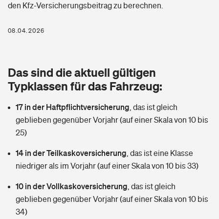
den Kfz-Versicherungsbeitrag zu berechnen.
Berufshaftpflichtversicherung
Rechts­schutz­ver­si­che­rung
Photovoltaik
Private Krankenversicherung
08.04.2026
Zur Übersicht
Fahrradversicherung
Wärmepumpen versichern
Zahnzusatzversicherung
Unfallversicherung
Tools
Das sind die aktuell gültigen
Glasversicherung
Dread-Disease-Versicherung
Typklassen für das Fahrzeug:
Kinderunfall­ver­si­che­rung
Rentenrechner: Wie viel Geld bekomme ich im Alter?
Vermieterrrechtsschutz
Tierkrankenversicherung
17 in der Haftpflichtversicherung
,
das ist gleich
Kinderinvalidität
geblieben gegenüber Vorjahr (auf einer Skala von 10 bis
Wer versichert was: Jetzt Versicherer finden
Mietkautionsversicherung
Zur Übersicht
25)
Reiseversicherung
Sie haben Fragen?
Restkreditversicherung
14 in der Teilkaskoversicherung
,
das ist eine Klasse
Tools
niedriger als im Vorjahr (auf einer Skala von 10 bis 33)
Hundehalter-Haftpflicht
Zur Übersicht
10 in der Vollkaskoversicherung
,
das ist gleich
Pferdehalter-Haftpflicht
Wer versichert was: Jetzt Versicherer finden
geblieben gegenüber Vorjahr (auf einer Skala von 10 bis
Tools
34)
Handyversicherung