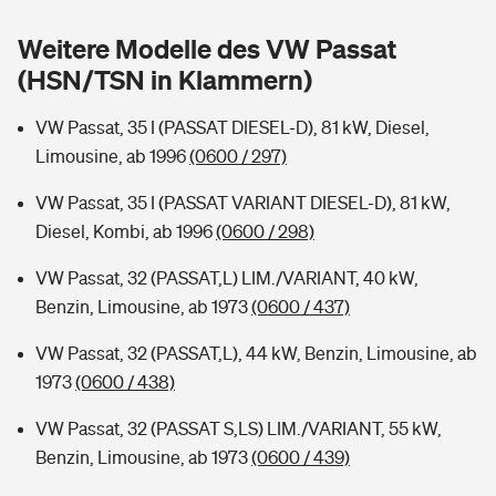
Sie haben Fragen?
Weitere Modelle des VW Passat
Hochwasser-Check: Wie gefährdet ist Ihr Haus?
Private Cyberversicherung
Rentenrechner: Wie viel Geld bekomme ich im Alter?
(HSN/TSN in Klammern)
Wer versichert was: Jetzt Versicherer finden
Musikinstrumentenversicherung
VW Passat, 35 I (PASSAT DIESEL-D), 81 kW, Diesel,
Limousine, ab 1996
(0600 / 297)
Sie haben Fragen?
Zur Übersicht
VW Passat, 35 I (PASSAT VARIANT DIESEL-D), 81 kW,
Diesel, Kombi, ab 1996
(0600 / 298)
Tools
VW Passat, 32 (PASSAT,L) LIM./VARIANT, 40 kW,
Benzin, Limousine, ab 1973
(0600 / 437)
Kinderunfall-Check: Mehr Sicherheit für deine Kids
VW Passat, 32 (PASSAT,L), 44 kW, Benzin, Limousine, ab
Typklassen: So ist Ihr Auto eingestuft
1973
(0600 / 438)
VW Passat, 32 (PASSAT S,LS) LIM./VARIANT, 55 kW,
Sie haben Fragen?
Benzin, Limousine, ab 1973
(0600 / 439)