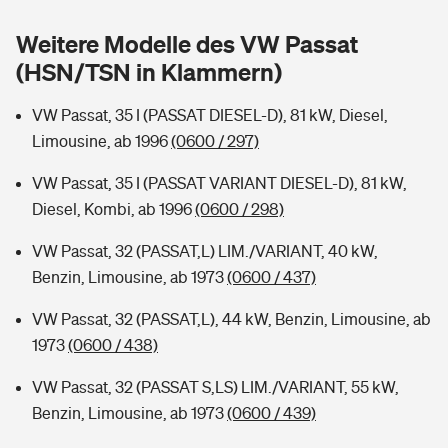
Sie haben Fragen?
Weitere Modelle des VW Passat
Hochwasser-Check: Wie gefährdet ist Ihr Haus?
Private Cyberversicherung
Rentenrechner: Wie viel Geld bekomme ich im Alter?
(HSN/TSN in Klammern)
Wer versichert was: Jetzt Versicherer finden
Musikinstrumentenversicherung
VW Passat, 35 I (PASSAT DIESEL-D), 81 kW, Diesel,
Limousine, ab 1996
(0600 / 297)
Sie haben Fragen?
Zur Übersicht
VW Passat, 35 I (PASSAT VARIANT DIESEL-D), 81 kW,
Diesel, Kombi, ab 1996
(0600 / 298)
Tools
VW Passat, 32 (PASSAT,L) LIM./VARIANT, 40 kW,
Benzin, Limousine, ab 1973
(0600 / 437)
Kinderunfall-Check: Mehr Sicherheit für deine Kids
VW Passat, 32 (PASSAT,L), 44 kW, Benzin, Limousine, ab
Typklassen: So ist Ihr Auto eingestuft
1973
(0600 / 438)
VW Passat, 32 (PASSAT S,LS) LIM./VARIANT, 55 kW,
Sie haben Fragen?
Benzin, Limousine, ab 1973
(0600 / 439)