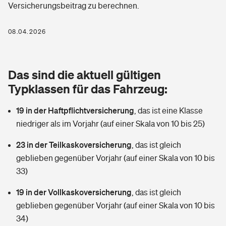
Versicherungsbeitrag zu berechnen.
Berufshaftpflichtversicherung
Rechts­schutz­ver­si­che­rung
Photovoltaik
Private Krankenversicherung
08.04.2026
Zur Übersicht
Fahrradversicherung
Wärmepumpen versichern
Zahnzusatzversicherung
Unfallversicherung
Tools
Das sind die aktuell gültigen
Glasversicherung
Dread-Disease-Versicherung
Typklassen für das Fahrzeug:
Kinderunfall­ver­si­che­rung
Rentenrechner: Wie viel Geld bekomme ich im Alter?
Vermieterrrechtsschutz
Tierkrankenversicherung
19 in der Haftpflichtversicherung
,
das ist eine Klasse
Kinderinvalidität
niedriger als im Vorjahr (auf einer Skala von 10 bis 25)
Wer versichert was: Jetzt Versicherer finden
Mietkautionsversicherung
Zur Übersicht
23 in der Teilkaskoversicherung
,
das ist gleich
Reiseversicherung
Sie haben Fragen?
Restkreditversicherung
geblieben gegenüber Vorjahr (auf einer Skala von 10 bis
Tools
33)
Hundehalter-Haftpflicht
Zur Übersicht
19 in der Vollkaskoversicherung
,
das ist gleich
Pferdehalter-Haftpflicht
Wer versichert was: Jetzt Versicherer finden
geblieben gegenüber Vorjahr (auf einer Skala von 10 bis
Tools
34)
Handyversicherung