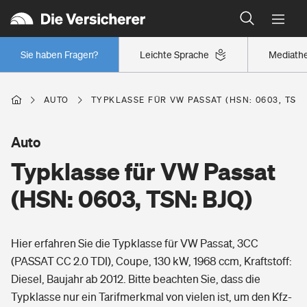
Typklassen: So ist Ihr Auto eingestuft
Wer versichert was: Jetzt Versicherer finden
Regionalklassen: So ist Ihre Region eingestuft
Sie haben Fragen?
Leichte Sprache
Mediath
Wer versichert was: Jetzt Versicherer finden
AUTO
TYPKLASSE FÜR VW PASSAT (HSN: 0603, TSN:
Beruf
Auto
Typklasse für VW Passat
Berufsunfähigkeitsversicherung
Wohnen
(HSN: 0603, TSN: BJQ)
Erwerbsunfähigkeitsversicherung
Wohngebäudeversicherung
Hier erfahren Sie die Typklasse für VW Passat, 3CC
Freizeit
Grundfähigkeitsversicherung
(PASSAT CC 2.0 TDI), Coupe, 130 kW, 1968 ccm, Kraftstoff:
Hausratversicherung
Diesel, Baujahr ab 2012. Bitte beachten Sie, dass die
Arbeitsrechtsschutz
Pri­vate Haft­pflicht­
Typklasse nur ein Tarifmerkmal von vielen ist, um den Kfz-
Gesundheit
Elementarversicherung