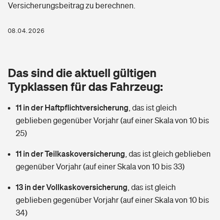
Versicherungsbeitrag zu berechnen.
Berufshaftpflichtversicherung
Rechts­schutz­ver­si­che­rung
Photovoltaik
Private Krankenversicherung
08.04.2026
Zur Übersicht
Fahrradversicherung
Wärmepumpen versichern
Zahnzusatzversicherung
Unfallversicherung
Tools
Das sind die aktuell gültigen
Glasversicherung
Dread-Disease-Versicherung
Typklassen für das Fahrzeug:
Kinderunfall­ver­si­che­rung
Rentenrechner: Wie viel Geld bekomme ich im Alter?
Vermieterrrechtsschutz
Tierkrankenversicherung
11 in der Haftpflichtversicherung
,
das ist gleich
Kinderinvalidität
geblieben gegenüber Vorjahr (auf einer Skala von 10 bis
Wer versichert was: Jetzt Versicherer finden
Mietkautionsversicherung
Zur Übersicht
25)
Reiseversicherung
Sie haben Fragen?
Restkreditversicherung
11 in der Teilkaskoversicherung
,
das ist gleich geblieben
Tools
gegenüber Vorjahr (auf einer Skala von 10 bis 33)
Hundehalter-Haftpflicht
Zur Übersicht
13 in der Vollkaskoversicherung
,
das ist gleich
Pferdehalter-Haftpflicht
Wer versichert was: Jetzt Versicherer finden
geblieben gegenüber Vorjahr (auf einer Skala von 10 bis
Tools
34)
Handyversicherung