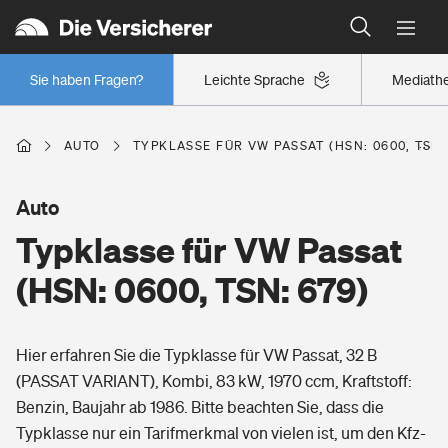
Typklassen: So ist Ihr Auto eingestuft
Wer versichert was: Jetzt Versicherer finden
Regionalklassen: So ist Ihre Region eingestuft
Sie haben Fragen?
Leichte Sprache
Mediath
Wer versichert was: Jetzt Versicherer finden
AUTO
TYPKLASSE FÜR VW PASSAT (HSN: 0600, TSN:
Beruf
Auto
Typklasse für VW Passat
Berufsunfähigkeitsversicherung
Wohnen
(HSN: 0600, TSN: 679)
Erwerbsunfähigkeitsversicherung
Wohngebäudeversicherung
Hier erfahren Sie die Typklasse für VW Passat, 32 B
Freizeit
Grundfähigkeitsversicherung
(PASSAT VARIANT), Kombi, 83 kW, 1970 ccm, Kraftstoff:
Hausratversicherung
Benzin, Baujahr ab 1986. Bitte beachten Sie, dass die
Arbeitsrechtsschutz
Pri­vate Haft­pflicht­
Typklasse nur ein Tarifmerkmal von vielen ist, um den Kfz-
Gesundheit
Elementarversicherung