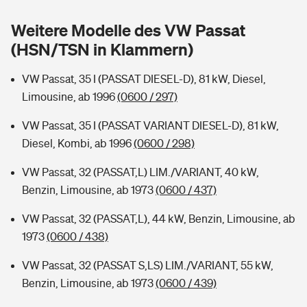
Sie haben Fragen?
Weitere Modelle des VW Passat
Hochwasser-Check: Wie gefährdet ist Ihr Haus?
Private Cyberversicherung
Rentenrechner: Wie viel Geld bekomme ich im Alter?
(HSN/TSN in Klammern)
Wer versichert was: Jetzt Versicherer finden
Musikinstrumentenversicherung
VW Passat, 35 I (PASSAT DIESEL-D), 81 kW, Diesel,
Limousine, ab 1996
(0600 / 297)
Sie haben Fragen?
Zur Übersicht
VW Passat, 35 I (PASSAT VARIANT DIESEL-D), 81 kW,
Diesel, Kombi, ab 1996
(0600 / 298)
Tools
VW Passat, 32 (PASSAT,L) LIM./VARIANT, 40 kW,
Benzin, Limousine, ab 1973
(0600 / 437)
Kinderunfall-Check: Mehr Sicherheit für deine Kids
VW Passat, 32 (PASSAT,L), 44 kW, Benzin, Limousine, ab
Typklassen: So ist Ihr Auto eingestuft
1973
(0600 / 438)
VW Passat, 32 (PASSAT S,LS) LIM./VARIANT, 55 kW,
Sie haben Fragen?
Benzin, Limousine, ab 1973
(0600 / 439)