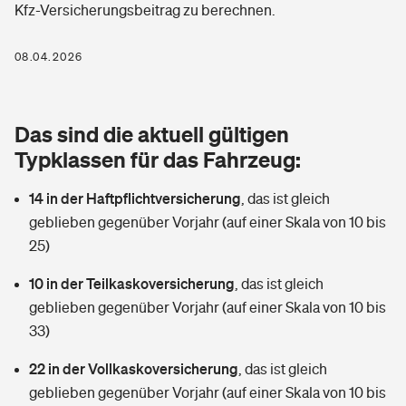
Kfz-Versicherungsbeitrag zu berechnen.
Berufshaftpflichtversicherung
Rechts­schutz­ver­si­che­rung
Photovoltaik
Private Krankenversicherung
08.04.2026
Zur Übersicht
Fahrradversicherung
Wärmepumpen versichern
Zahnzusatzversicherung
Unfallversicherung
Tools
Das sind die aktuell gültigen
Glasversicherung
Dread-Disease-Versicherung
Typklassen für das Fahrzeug:
Kinderunfall­ver­si­che­rung
Rentenrechner: Wie viel Geld bekomme ich im Alter?
Vermieterrrechtsschutz
Tierkrankenversicherung
14 in der Haftpflichtversicherung
,
das ist gleich
Kinderinvalidität
geblieben gegenüber Vorjahr (auf einer Skala von 10 bis
Wer versichert was: Jetzt Versicherer finden
Mietkautionsversicherung
Zur Übersicht
25)
Reiseversicherung
Sie haben Fragen?
Restkreditversicherung
10 in der Teilkaskoversicherung
,
das ist gleich
Tools
geblieben gegenüber Vorjahr (auf einer Skala von 10 bis
Hundehalter-Haftpflicht
Zur Übersicht
33)
Pferdehalter-Haftpflicht
Wer versichert was: Jetzt Versicherer finden
22 in der Vollkaskoversicherung
,
das ist gleich
Tools
geblieben gegenüber Vorjahr (auf einer Skala von 10 bis
Handyversicherung