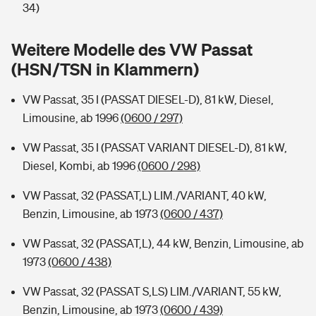
Sie haben Fragen?
34)
Hochwasser-Check: Wie gefährdet ist Ihr Haus?
Private Cyberversicherung
Rentenrechner: Wie viel Geld bekomme ich im Alter?
Weitere Modelle des VW Passat
(HSN/TSN in Klammern)
Wer versichert was: Jetzt Versicherer finden
Musikinstrumentenversicherung
VW Passat, 35 I (PASSAT DIESEL-D), 81 kW, Diesel,
Sie haben Fragen?
Zur Übersicht
Limousine, ab 1996
(0600 / 297)
VW Passat, 35 I (PASSAT VARIANT DIESEL-D), 81 kW,
Tools
Diesel, Kombi, ab 1996
(0600 / 298)
VW Passat, 32 (PASSAT,L) LIM./VARIANT, 40 kW,
Kinderunfall-Check: Mehr Sicherheit für deine Kids
Benzin, Limousine, ab 1973
(0600 / 437)
Typklassen: So ist Ihr Auto eingestuft
VW Passat, 32 (PASSAT,L), 44 kW, Benzin, Limousine, ab
1973
(0600 / 438)
Sie haben Fragen?
VW Passat, 32 (PASSAT S,LS) LIM./VARIANT, 55 kW,
Benzin, Limousine, ab 1973
(0600 / 439)