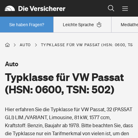
Typklassen: So ist Ihr Auto eingestuft
Wer versichert was: Jetzt Versicherer finden
Regionalklassen: So ist Ihre Region eingestuft
Sie haben Fragen?
Leichte Sprache
Mediath
Wer versichert was: Jetzt Versicherer finden
AUTO
TYPKLASSE FÜR VW PASSAT (HSN: 0600, TSN:
Beruf
Auto
Typklasse für VW Passat
Berufsunfähigkeitsversicherung
Wohnen
(HSN: 0600, TSN: 502)
Erwerbsunfähigkeitsversicherung
Wohngebäudeversicherung
Hier erfahren Sie die Typklasse für VW Passat, 32 (PASSAT
Freizeit
Grundfähigkeitsversicherung
GLI) LIM./VARIANT, Limousine, 81 kW, 1577 ccm,
Hausratversicherung
Kraftstoff: Benzin, Baujahr ab 1978. Bitte beachten Sie, dass
Arbeitsrechtsschutz
Pri­vate Haft­pflicht­
die Typklasse nur ein Tarifmerkmal von vielen ist, um den
Gesundheit
Elementarversicherung