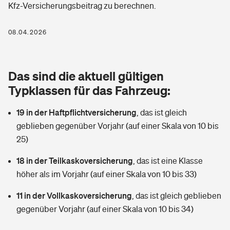
Kfz-Versicherungsbeitrag zu berechnen.
Berufshaftpflichtversicherung
Rechts­schutz­ver­si­che­rung
Photovoltaik
Private Krankenversicherung
08.04.2026
Zur Übersicht
Fahrradversicherung
Wärmepumpen versichern
Zahnzusatzversicherung
Unfallversicherung
Tools
Das sind die aktuell gültigen
Glasversicherung
Dread-Disease-Versicherung
Typklassen für das Fahrzeug:
Kinderunfall­ver­si­che­rung
Rentenrechner: Wie viel Geld bekomme ich im Alter?
Vermieterrrechtsschutz
Tierkrankenversicherung
19 in der Haftpflichtversicherung
,
das ist gleich
Kinderinvalidität
geblieben gegenüber Vorjahr (auf einer Skala von 10 bis
Wer versichert was: Jetzt Versicherer finden
Mietkautionsversicherung
Zur Übersicht
25)
Reiseversicherung
Sie haben Fragen?
Restkreditversicherung
18 in der Teilkaskoversicherung
,
das ist eine Klasse
Tools
höher als im Vorjahr (auf einer Skala von 10 bis 33)
Hundehalter-Haftpflicht
Zur Übersicht
11 in der Vollkaskoversicherung
,
das ist gleich geblieben
Pferdehalter-Haftpflicht
Wer versichert was: Jetzt Versicherer finden
gegenüber Vorjahr (auf einer Skala von 10 bis 34)
Tools
Handyversicherung