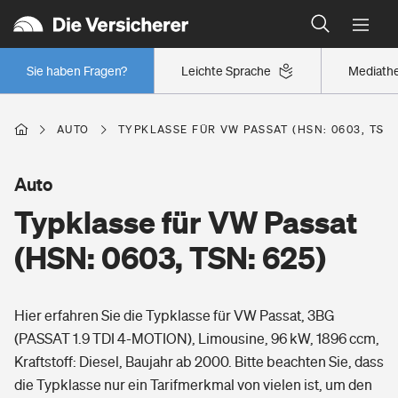
Typklassen: So ist Ihr Auto eingestuft
Wer versichert was: Jetzt Versicherer finden
Regionalklassen: So ist Ihre Region eingestuft
Sie haben Fragen?
Leichte Sprache
Mediath
Wer versichert was: Jetzt Versicherer finden
AUTO
TYPKLASSE FÜR VW PASSAT (HSN: 0603, TSN:
Beruf
Auto
Typklasse für VW Passat
Berufsunfähigkeitsversicherung
Wohnen
(HSN: 0603, TSN: 625)
Erwerbsunfähigkeitsversicherung
Wohngebäudeversicherung
Hier erfahren Sie die Typklasse für VW Passat, 3BG
Freizeit
Grundfähigkeitsversicherung
(PASSAT 1.9 TDI 4-MOTION), Limousine, 96 kW, 1896 ccm,
Hausratversicherung
Kraftstoff: Diesel, Baujahr ab 2000. Bitte beachten Sie, dass
Arbeitsrechtsschutz
Pri­vate Haft­pflicht­
die Typklasse nur ein Tarifmerkmal von vielen ist, um den
Gesundheit
Elementarversicherung