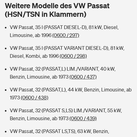
Sie haben Fragen?
Weitere Modelle des VW Passat
(HSN/TSN in Klammern)
Hochwasser-Check: Wie gefährdet ist Ihr Haus?
Private Cyberversicherung
Rentenrechner: Wie viel Geld bekomme ich im Alter?
VW Passat, 35 I (PASSAT DIESEL-D), 81 kW, Diesel,
Wer versichert was: Jetzt Versicherer finden
Musikinstrumentenversicherung
Limousine, ab 1996
(0600 / 297)
Sie haben Fragen?
Zur Übersicht
VW Passat, 35 I (PASSAT VARIANT DIESEL-D), 81 kW,
Diesel, Kombi, ab 1996
(0600 / 298)
Tools
VW Passat, 32 (PASSAT,L) LIM./VARIANT, 40 kW,
Benzin, Limousine, ab 1973
(0600 / 437)
Kinderunfall-Check: Mehr Sicherheit für deine Kids
VW Passat, 32 (PASSAT,L), 44 kW, Benzin, Limousine, ab
1973
(0600 / 438)
Typklassen: So ist Ihr Auto eingestuft
VW Passat, 32 (PASSAT S,LS) LIM./VARIANT, 55 kW,
Benzin, Limousine, ab 1973
(0600 / 439)
Sie haben Fragen?
VW Passat, 32 (PASSAT LS,TS), 63 kW, Benzin,