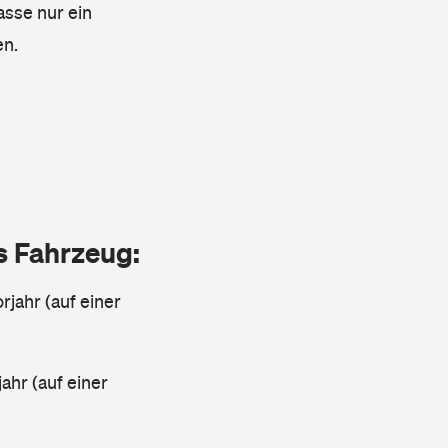
asse nur ein
en.
as Fahrzeug:
rjahr (auf einer
ahr (auf einer