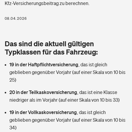
Kfz-Versicherungsbeitrag zu berechnen.
Berufshaftpflichtversicherung
Rechts­schutz­ver­si­che­rung
Photovoltaik
Private Krankenversicherung
08.04.2026
Zur Übersicht
Fahrradversicherung
Wärmepumpen versichern
Zahnzusatzversicherung
Unfallversicherung
Tools
Das sind die aktuell gültigen
Glasversicherung
Dread-Disease-Versicherung
Typklassen für das Fahrzeug:
Kinderunfall­ver­si­che­rung
Rentenrechner: Wie viel Geld bekomme ich im Alter?
Vermieterrrechtsschutz
Tierkrankenversicherung
19 in der Haftpflichtversicherung
,
das ist gleich
Kinderinvalidität
geblieben gegenüber Vorjahr (auf einer Skala von 10 bis
Wer versichert was: Jetzt Versicherer finden
Mietkautionsversicherung
Zur Übersicht
25)
Reiseversicherung
Sie haben Fragen?
Restkreditversicherung
20 in der Teilkaskoversicherung
,
das ist eine Klasse
Tools
niedriger als im Vorjahr (auf einer Skala von 10 bis 33)
Hundehalter-Haftpflicht
Zur Übersicht
19 in der Vollkaskoversicherung
,
das ist gleich
Pferdehalter-Haftpflicht
Wer versichert was: Jetzt Versicherer finden
geblieben gegenüber Vorjahr (auf einer Skala von 10 bis
Tools
34)
Handyversicherung