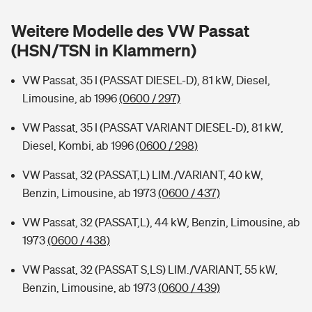
Sie haben Fragen?
Weitere Modelle des VW Passat
Hochwasser-Check: Wie gefährdet ist Ihr Haus?
Private Cyberversicherung
Rentenrechner: Wie viel Geld bekomme ich im Alter?
(HSN/TSN in Klammern)
Wer versichert was: Jetzt Versicherer finden
Musikinstrumentenversicherung
VW Passat, 35 I (PASSAT DIESEL-D), 81 kW, Diesel,
Limousine, ab 1996
(0600 / 297)
Sie haben Fragen?
Zur Übersicht
VW Passat, 35 I (PASSAT VARIANT DIESEL-D), 81 kW,
Diesel, Kombi, ab 1996
(0600 / 298)
Tools
VW Passat, 32 (PASSAT,L) LIM./VARIANT, 40 kW,
Benzin, Limousine, ab 1973
(0600 / 437)
Kinderunfall-Check: Mehr Sicherheit für deine Kids
VW Passat, 32 (PASSAT,L), 44 kW, Benzin, Limousine, ab
Typklassen: So ist Ihr Auto eingestuft
1973
(0600 / 438)
VW Passat, 32 (PASSAT S,LS) LIM./VARIANT, 55 kW,
Sie haben Fragen?
Benzin, Limousine, ab 1973
(0600 / 439)