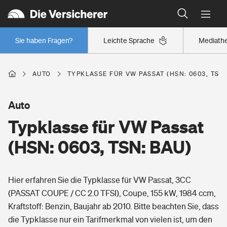
Typklassen: So ist Ihr Auto eingestuft
Wer versichert was: Jetzt Versicherer finden
Regionalklassen: So ist Ihre Region eingestuft
Sie haben Fragen?
Leichte Sprache
Mediath
Wer versichert was: Jetzt Versicherer finden
AUTO
TYPKLASSE FÜR VW PASSAT (HSN: 0603, TSN:
Beruf
Auto
Typklasse für VW Passat
Berufsunfähigkeitsversicherung
Wohnen
(HSN: 0603, TSN: BAU)
Erwerbsunfähigkeitsversicherung
Wohngebäudeversicherung
Hier erfahren Sie die Typklasse für VW Passat, 3CC
Freizeit
Grundfähigkeitsversicherung
(PASSAT COUPE / CC 2.0 TFSI), Coupe, 155 kW, 1984 ccm,
Hausratversicherung
Kraftstoff: Benzin, Baujahr ab 2010. Bitte beachten Sie, dass
Arbeitsrechtsschutz
Pri­vate Haft­pflicht­
die Typklasse nur ein Tarifmerkmal von vielen ist, um den
Gesundheit
Elementarversicherung