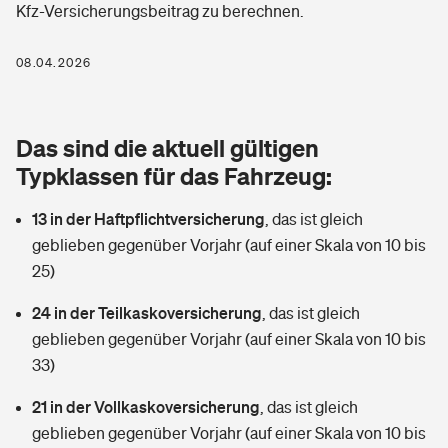
Kfz-Versicherungsbeitrag zu berechnen.
Berufshaftpflichtversicherung
Rechts­schutz­ver­si­che­rung
Photovoltaik
Private Krankenversicherung
08.04.2026
Zur Übersicht
Fahrradversicherung
Wärmepumpen versichern
Zahnzusatzversicherung
Unfallversicherung
Tools
Das sind die aktuell gültigen
Glasversicherung
Dread-Disease-Versicherung
Typklassen für das Fahrzeug:
Kinderunfall­ver­si­che­rung
Rentenrechner: Wie viel Geld bekomme ich im Alter?
Vermieterrrechtsschutz
Tierkrankenversicherung
13 in der Haftpflichtversicherung
,
das ist gleich
Kinderinvalidität
geblieben gegenüber Vorjahr (auf einer Skala von 10 bis
Wer versichert was: Jetzt Versicherer finden
Mietkautionsversicherung
Zur Übersicht
25)
Reiseversicherung
Sie haben Fragen?
Restkreditversicherung
24 in der Teilkaskoversicherung
,
das ist gleich
Tools
geblieben gegenüber Vorjahr (auf einer Skala von 10 bis
Hundehalter-Haftpflicht
Zur Übersicht
33)
Pferdehalter-Haftpflicht
Wer versichert was: Jetzt Versicherer finden
21 in der Vollkaskoversicherung
,
das ist gleich
Tools
geblieben gegenüber Vorjahr (auf einer Skala von 10 bis
Handyversicherung