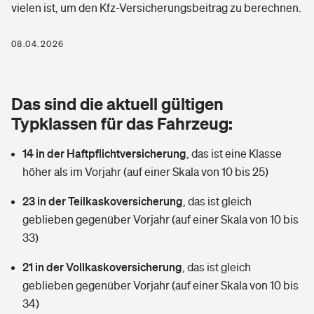
vielen ist, um den Kfz-Versicherungsbeitrag zu berechnen.
Berufshaftpflichtversicherung
Rechts­schutz­ver­si­che­rung
Photovoltaik
Private Krankenversicherung
08.04.2026
Zur Übersicht
Fahrradversicherung
Wärmepumpen versichern
Zahnzusatzversicherung
Unfallversicherung
Tools
Das sind die aktuell gültigen
Glasversicherung
Dread-Disease-Versicherung
Typklassen für das Fahrzeug:
Kinderunfall­ver­si­che­rung
Rentenrechner: Wie viel Geld bekomme ich im Alter?
Vermieterrrechtsschutz
Tierkrankenversicherung
14 in der Haftpflichtversicherung
,
das ist eine Klasse
Kinderinvalidität
höher als im Vorjahr (auf einer Skala von 10 bis 25)
Wer versichert was: Jetzt Versicherer finden
Mietkautionsversicherung
Zur Übersicht
23 in der Teilkaskoversicherung
,
das ist gleich
Reiseversicherung
Sie haben Fragen?
Restkreditversicherung
geblieben gegenüber Vorjahr (auf einer Skala von 10 bis
Tools
33)
Hundehalter-Haftpflicht
Zur Übersicht
21 in der Vollkaskoversicherung
,
das ist gleich
Pferdehalter-Haftpflicht
Wer versichert was: Jetzt Versicherer finden
geblieben gegenüber Vorjahr (auf einer Skala von 10 bis
Tools
34)
Handyversicherung