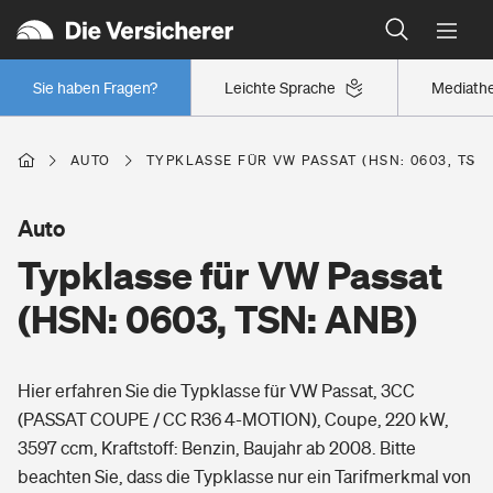
Typklassen: So ist Ihr Auto eingestuft
Wer versichert was: Jetzt Versicherer finden
Regionalklassen: So ist Ihre Region eingestuft
Sie haben Fragen?
Leichte Sprache
Mediath
Wer versichert was: Jetzt Versicherer finden
AUTO
TYPKLASSE FÜR VW PASSAT (HSN: 0603, TSN:
Beruf
Auto
Typklasse für VW Passat
Berufsunfähigkeitsversicherung
Wohnen
(HSN: 0603, TSN: ANB)
Erwerbsunfähigkeitsversicherung
Wohngebäudeversicherung
Hier erfahren Sie die Typklasse für VW Passat, 3CC
Freizeit
Grundfähigkeitsversicherung
(PASSAT COUPE / CC R36 4-MOTION), Coupe, 220 kW,
Hausratversicherung
3597 ccm, Kraftstoff: Benzin, Baujahr ab 2008. Bitte
Arbeitsrechtsschutz
Pri­vate Haft­pflicht­
beachten Sie, dass die Typklasse nur ein Tarifmerkmal von
Gesundheit
Elementarversicherung