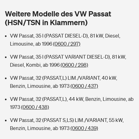
Sie haben Fragen?
Weitere Modelle des VW Passat
Hochwasser-Check: Wie gefährdet ist Ihr Haus?
Private Cyberversicherung
Rentenrechner: Wie viel Geld bekomme ich im Alter?
(HSN/TSN in Klammern)
Wer versichert was: Jetzt Versicherer finden
Musikinstrumentenversicherung
VW Passat, 35 I (PASSAT DIESEL-D), 81 kW, Diesel,
Limousine, ab 1996
(0600 / 297)
Sie haben Fragen?
Zur Übersicht
VW Passat, 35 I (PASSAT VARIANT DIESEL-D), 81 kW,
Diesel, Kombi, ab 1996
(0600 / 298)
Tools
VW Passat, 32 (PASSAT,L) LIM./VARIANT, 40 kW,
Benzin, Limousine, ab 1973
(0600 / 437)
Kinderunfall-Check: Mehr Sicherheit für deine Kids
VW Passat, 32 (PASSAT,L), 44 kW, Benzin, Limousine, ab
Typklassen: So ist Ihr Auto eingestuft
1973
(0600 / 438)
VW Passat, 32 (PASSAT S,LS) LIM./VARIANT, 55 kW,
Sie haben Fragen?
Benzin, Limousine, ab 1973
(0600 / 439)