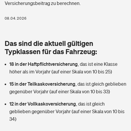
Versicherungsbeitrag zu berechnen.
Berufshaftpflichtversicherung
Rechts­schutz­ver­si­che­rung
Photovoltaik
Private Krankenversicherung
08.04.2026
Zur Übersicht
Fahrradversicherung
Wärmepumpen versichern
Zahnzusatzversicherung
Unfallversicherung
Tools
Das sind die aktuell gültigen
Glasversicherung
Dread-Disease-Versicherung
Typklassen für das Fahrzeug:
Kinderunfall­ver­si­che­rung
Rentenrechner: Wie viel Geld bekomme ich im Alter?
Vermieterrrechtsschutz
Tierkrankenversicherung
18 in der Haftpflichtversicherung
,
das ist eine Klasse
Kinderinvalidität
höher als im Vorjahr (auf einer Skala von 10 bis 25)
Wer versichert was: Jetzt Versicherer finden
Mietkautionsversicherung
Zur Übersicht
15 in der Teilkaskoversicherung
,
das ist gleich geblieben
Reiseversicherung
Sie haben Fragen?
Restkreditversicherung
gegenüber Vorjahr (auf einer Skala von 10 bis 33)
Tools
Hundehalter-Haftpflicht
12 in der Vollkaskoversicherung
,
das ist gleich
Zur Übersicht
geblieben gegenüber Vorjahr (auf einer Skala von 10 bis
Pferdehalter-Haftpflicht
Wer versichert was: Jetzt Versicherer finden
34)
Tools
Handyversicherung