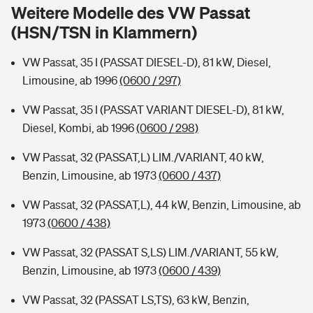
Sie haben Fragen?
Weitere Modelle des VW Passat
(HSN/TSN in Klammern)
Hochwasser-Check: Wie gefährdet ist Ihr Haus?
Private Cyberversicherung
Rentenrechner: Wie viel Geld bekomme ich im Alter?
VW Passat, 35 I (PASSAT DIESEL-D), 81 kW, Diesel,
Wer versichert was: Jetzt Versicherer finden
Musikinstrumentenversicherung
Limousine, ab 1996
(0600 / 297)
Sie haben Fragen?
Zur Übersicht
VW Passat, 35 I (PASSAT VARIANT DIESEL-D), 81 kW,
Diesel, Kombi, ab 1996
(0600 / 298)
Tools
VW Passat, 32 (PASSAT,L) LIM./VARIANT, 40 kW,
Benzin, Limousine, ab 1973
(0600 / 437)
Kinderunfall-Check: Mehr Sicherheit für deine Kids
VW Passat, 32 (PASSAT,L), 44 kW, Benzin, Limousine, ab
1973
(0600 / 438)
Typklassen: So ist Ihr Auto eingestuft
VW Passat, 32 (PASSAT S,LS) LIM./VARIANT, 55 kW,
Benzin, Limousine, ab 1973
(0600 / 439)
Sie haben Fragen?
VW Passat, 32 (PASSAT LS,TS), 63 kW, Benzin,