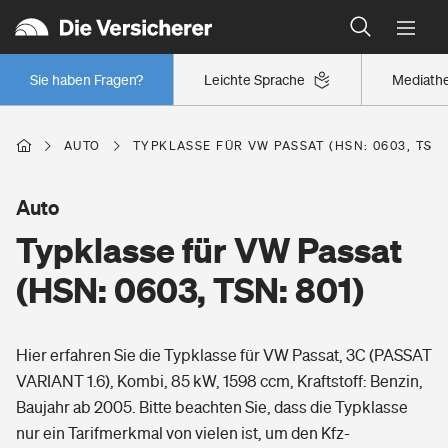
Typklassen: So ist Ihr Auto eingestuft
Wer versichert was: Jetzt Versicherer finden
Regionalklassen: So ist Ihre Region eingestuft
Sie haben Fragen?
Leichte Sprache
Mediath
Wer versichert was: Jetzt Versicherer finden
AUTO
TYPKLASSE FÜR VW PASSAT (HSN: 0603, TSN:
Beruf
Auto
Typklasse für VW Passat
Berufsunfähigkeitsversicherung
Wohnen
(HSN: 0603, TSN: 801)
Erwerbsunfähigkeitsversicherung
Wohngebäudeversicherung
Hier erfahren Sie die Typklasse für VW Passat, 3C (PASSAT
Freizeit
Grundfähigkeitsversicherung
VARIANT 1.6), Kombi, 85 kW, 1598 ccm, Kraftstoff: Benzin,
Hausratversicherung
Baujahr ab 2005. Bitte beachten Sie, dass die Typklasse
Arbeitsrechtsschutz
Pri­vate Haft­pflicht­
nur ein Tarifmerkmal von vielen ist, um den Kfz-
Gesundheit
Elementarversicherung