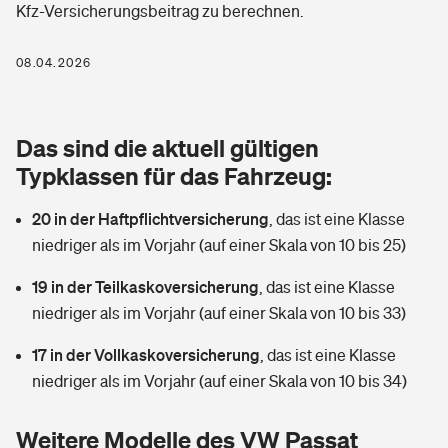
Kfz-Versicherungsbeitrag zu berechnen.
Berufshaftpflichtversicherung
Rechts­schutz­ver­si­che­rung
Photovoltaik
Private Krankenversicherung
08.04.2026
Zur Übersicht
Fahrradversicherung
Wärmepumpen versichern
Zahnzusatzversicherung
Unfallversicherung
Tools
Das sind die aktuell gültigen
Glasversicherung
Dread-Disease-Versicherung
Typklassen für das Fahrzeug:
Kinderunfall­ver­si­che­rung
Rentenrechner: Wie viel Geld bekomme ich im Alter?
Vermieterrrechtsschutz
Tierkrankenversicherung
20 in der Haftpflichtversicherung
,
das ist eine Klasse
Kinderinvalidität
niedriger als im Vorjahr (auf einer Skala von 10 bis 25)
Wer versichert was: Jetzt Versicherer finden
Mietkautionsversicherung
Zur Übersicht
19 in der Teilkaskoversicherung
,
das ist eine Klasse
Reiseversicherung
Sie haben Fragen?
Restkreditversicherung
niedriger als im Vorjahr (auf einer Skala von 10 bis 33)
Tools
Hundehalter-Haftpflicht
17 in der Vollkaskoversicherung
,
das ist eine Klasse
Zur Übersicht
niedriger als im Vorjahr (auf einer Skala von 10 bis 34)
Pferdehalter-Haftpflicht
Wer versichert was: Jetzt Versicherer finden
Tools
Weitere Modelle des VW Passat
Handyversicherung