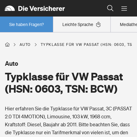
Typklassen: So ist Ihr Auto eingestuft
Wer versichert was: Jetzt Versicherer finden
Regionalklassen: So ist Ihre Region eingestuft
Sie haben Fragen?
Leichte Sprache
Mediath
Wer versichert was: Jetzt Versicherer finden
AUTO
TYPKLASSE FÜR VW PASSAT (HSN: 0603, TSN
Beruf
Auto
Typklasse für VW Passat
Berufsunfähigkeitsversicherung
Wohnen
(HSN: 0603, TSN: BCW)
Erwerbsunfähigkeitsversicherung
Wohngebäudeversicherung
Hier erfahren Sie die Typklasse für VW Passat, 3C (PASSAT
Freizeit
Grundfähigkeitsversicherung
2.0 TDI 4MOTION), Limousine, 103 kW, 1968 ccm,
Hausratversicherung
Kraftstoff: Diesel, Baujahr ab 2011. Bitte beachten Sie, dass
Arbeitsrechtsschutz
Pri­vate Haft­pflicht­
die Typklasse nur ein Tarifmerkmal von vielen ist, um den
Gesundheit
Elementarversicherung