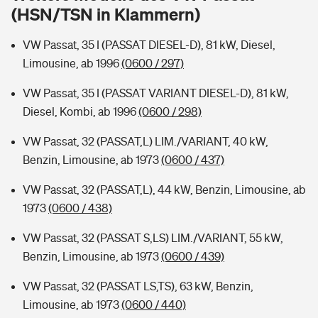
Sie haben Fragen?
(HSN/TSN in Klammern)
Hochwasser-Check: Wie gefährdet ist Ihr Haus?
Private Cyberversicherung
Rentenrechner: Wie viel Geld bekomme ich im Alter?
VW Passat, 35 I (PASSAT DIESEL-D), 81 kW, Diesel,
Limousine, ab 1996
(0600 / 297)
Wer versichert was: Jetzt Versicherer finden
Musikinstrumentenversicherung
VW Passat, 35 I (PASSAT VARIANT DIESEL-D), 81 kW,
Sie haben Fragen?
Zur Übersicht
Diesel, Kombi, ab 1996
(0600 / 298)
VW Passat, 32 (PASSAT,L) LIM./VARIANT, 40 kW,
Tools
Benzin, Limousine, ab 1973
(0600 / 437)
VW Passat, 32 (PASSAT,L), 44 kW, Benzin, Limousine, ab
Kinderunfall-Check: Mehr Sicherheit für deine Kids
1973
(0600 / 438)
VW Passat, 32 (PASSAT S,LS) LIM./VARIANT, 55 kW,
Typklassen: So ist Ihr Auto eingestuft
Benzin, Limousine, ab 1973
(0600 / 439)
Sie haben Fragen?
VW Passat, 32 (PASSAT LS,TS), 63 kW, Benzin,
Limousine, ab 1973
(0600 / 440)