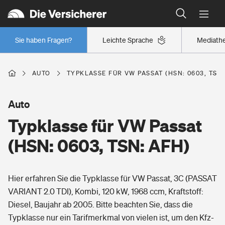
Typklassen: So ist Ihr Auto eingestuft
Wer versichert was: Jetzt Versicherer finden
Regionalklassen: So ist Ihre Region eingestuft
Sie haben Fragen?
Leichte Sprache
Mediath
Wer versichert was: Jetzt Versicherer finden
AUTO
TYPKLASSE FÜR VW PASSAT (HSN: 0603, TSN:
Beruf
Auto
Typklasse für VW Passat
Berufsunfähigkeitsversicherung
Wohnen
(HSN: 0603, TSN: AFH)
Erwerbsunfähigkeitsversicherung
Wohngebäudeversicherung
Hier erfahren Sie die Typklasse für VW Passat, 3C (PASSAT
Freizeit
Grundfähigkeitsversicherung
VARIANT 2.0 TDI), Kombi, 120 kW, 1968 ccm, Kraftstoff:
Hausratversicherung
Diesel, Baujahr ab 2005. Bitte beachten Sie, dass die
Arbeitsrechtsschutz
Pri­vate Haft­pflicht­
Typklasse nur ein Tarifmerkmal von vielen ist, um den Kfz-
Gesundheit
Elementarversicherung