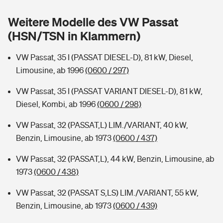
Sie haben Fragen?
Weitere Modelle des VW Passat
Hochwasser-Check: Wie gefährdet ist Ihr Haus?
Private Cyberversicherung
Rentenrechner: Wie viel Geld bekomme ich im Alter?
(HSN/TSN in Klammern)
Wer versichert was: Jetzt Versicherer finden
Musikinstrumentenversicherung
VW Passat, 35 I (PASSAT DIESEL-D), 81 kW, Diesel,
Limousine, ab 1996
(0600 / 297)
Sie haben Fragen?
Zur Übersicht
VW Passat, 35 I (PASSAT VARIANT DIESEL-D), 81 kW,
Diesel, Kombi, ab 1996
(0600 / 298)
Tools
VW Passat, 32 (PASSAT,L) LIM./VARIANT, 40 kW,
Benzin, Limousine, ab 1973
(0600 / 437)
Kinderunfall-Check: Mehr Sicherheit für deine Kids
VW Passat, 32 (PASSAT,L), 44 kW, Benzin, Limousine, ab
Typklassen: So ist Ihr Auto eingestuft
1973
(0600 / 438)
VW Passat, 32 (PASSAT S,LS) LIM./VARIANT, 55 kW,
Sie haben Fragen?
Benzin, Limousine, ab 1973
(0600 / 439)