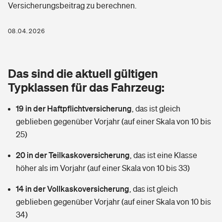
Versicherungsbeitrag zu berechnen.
Berufshaftpflichtversicherung
Rechts­schutz­ver­si­che­rung
Photovoltaik
Private Krankenversicherung
08.04.2026
Zur Übersicht
Fahrradversicherung
Wärmepumpen versichern
Zahnzusatzversicherung
Unfallversicherung
Tools
Das sind die aktuell gültigen
Glasversicherung
Dread-Disease-Versicherung
Typklassen für das Fahrzeug:
Kinderunfall­ver­si­che­rung
Rentenrechner: Wie viel Geld bekomme ich im Alter?
Vermieterrrechtsschutz
Tierkrankenversicherung
19 in der Haftpflichtversicherung
,
das ist gleich
Kinderinvalidität
geblieben gegenüber Vorjahr (auf einer Skala von 10 bis
Wer versichert was: Jetzt Versicherer finden
Mietkautionsversicherung
Zur Übersicht
25)
Reiseversicherung
Sie haben Fragen?
Restkreditversicherung
20 in der Teilkaskoversicherung
,
das ist eine Klasse
Tools
höher als im Vorjahr (auf einer Skala von 10 bis 33)
Hundehalter-Haftpflicht
Zur Übersicht
14 in der Vollkaskoversicherung
,
das ist gleich
Pferdehalter-Haftpflicht
Wer versichert was: Jetzt Versicherer finden
geblieben gegenüber Vorjahr (auf einer Skala von 10 bis
Tools
34)
Handyversicherung