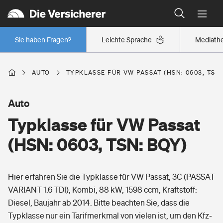
Typklassen: So ist Ihr Auto eingestuft
Wer versichert was: Jetzt Versicherer finden
Regionalklassen: So ist Ihre Region eingestuft
Sie haben Fragen?
Leichte Sprache
Mediath
Wer versichert was: Jetzt Versicherer finden
AUTO
TYPKLASSE FÜR VW PASSAT (HSN: 0603, TSN:
Beruf
Auto
Typklasse für VW Passat
Berufsunfähigkeitsversicherung
Wohnen
(HSN: 0603, TSN: BQY)
Erwerbsunfähigkeitsversicherung
Wohngebäudeversicherung
Hier erfahren Sie die Typklasse für VW Passat, 3C (PASSAT
Freizeit
Grundfähigkeitsversicherung
VARIANT 1.6 TDI), Kombi, 88 kW, 1598 ccm, Kraftstoff:
Hausratversicherung
Diesel, Baujahr ab 2014. Bitte beachten Sie, dass die
Arbeitsrechtsschutz
Pri­vate Haft­pflicht­
Typklasse nur ein Tarifmerkmal von vielen ist, um den Kfz-
Gesundheit
Elementarversicherung