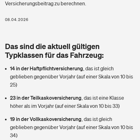
Versicherungsbeitrag zu berechnen.
Berufshaftpflichtversicherung
Rechts­schutz­ver­si­che­rung
Photovoltaik
Private Krankenversicherung
08.04.2026
Zur Übersicht
Fahrradversicherung
Wärmepumpen versichern
Zahnzusatzversicherung
Unfallversicherung
Tools
Das sind die aktuell gültigen
Glasversicherung
Dread-Disease-Versicherung
Typklassen für das Fahrzeug:
Kinderunfall­ver­si­che­rung
Rentenrechner: Wie viel Geld bekomme ich im Alter?
Vermieterrrechtsschutz
Tierkrankenversicherung
14 in der Haftpflichtversicherung
,
das ist gleich
Kinderinvalidität
geblieben gegenüber Vorjahr (auf einer Skala von 10 bis
Wer versichert was: Jetzt Versicherer finden
Mietkautionsversicherung
Zur Übersicht
25)
Reiseversicherung
Sie haben Fragen?
Restkreditversicherung
23 in der Teilkaskoversicherung
,
das ist eine Klasse
Tools
höher als im Vorjahr (auf einer Skala von 10 bis 33)
Hundehalter-Haftpflicht
Zur Übersicht
19 in der Vollkaskoversicherung
,
das ist gleich
Pferdehalter-Haftpflicht
Wer versichert was: Jetzt Versicherer finden
geblieben gegenüber Vorjahr (auf einer Skala von 10 bis
Tools
34)
Handyversicherung