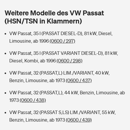
Sie haben Fragen?
Weitere Modelle des VW Passat
Hochwasser-Check: Wie gefährdet ist Ihr Haus?
Private Cyberversicherung
Rentenrechner: Wie viel Geld bekomme ich im Alter?
(HSN/TSN in Klammern)
Wer versichert was: Jetzt Versicherer finden
Musikinstrumentenversicherung
VW Passat, 35 I (PASSAT DIESEL-D), 81 kW, Diesel,
Limousine, ab 1996
(0600 / 297)
Sie haben Fragen?
Zur Übersicht
VW Passat, 35 I (PASSAT VARIANT DIESEL-D), 81 kW,
Diesel, Kombi, ab 1996
(0600 / 298)
Tools
VW Passat, 32 (PASSAT,L) LIM./VARIANT, 40 kW,
Benzin, Limousine, ab 1973
(0600 / 437)
Kinderunfall-Check: Mehr Sicherheit für deine Kids
VW Passat, 32 (PASSAT,L), 44 kW, Benzin, Limousine, ab
Typklassen: So ist Ihr Auto eingestuft
1973
(0600 / 438)
VW Passat, 32 (PASSAT S,LS) LIM./VARIANT, 55 kW,
Sie haben Fragen?
Benzin, Limousine, ab 1973
(0600 / 439)