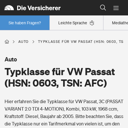
Typklassen: So ist Ihr Auto eingestuft
Wer versichert was: Jetzt Versicherer finden
Regionalklassen: So ist Ihre Region eingestuft
Sie haben Fragen?
Leichte Sprache
Mediath
Wer versichert was: Jetzt Versicherer finden
AUTO
TYPKLASSE FÜR VW PASSAT (HSN: 0603, TSN:
Beruf
Auto
Typklasse für VW Passat
Berufsunfähigkeitsversicherung
Wohnen
(HSN: 0603, TSN: AFC)
Erwerbsunfähigkeitsversicherung
Wohngebäudeversicherung
Hier erfahren Sie die Typklasse für VW Passat, 3C (PASSAT
Freizeit
Grundfähigkeitsversicherung
VARIANT 2.0 TDI 4-MOTION), Kombi, 103 kW, 1968 ccm,
Hausratversicherung
Kraftstoff: Diesel, Baujahr ab 2005. Bitte beachten Sie, dass
Arbeitsrechtsschutz
Pri­vate Haft­pflicht­
die Typklasse nur ein Tarifmerkmal von vielen ist, um den
Gesundheit
Elementarversicherung