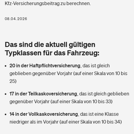
Kfz-Versicherungsbeitrag zu berechnen.
Berufshaftpflichtversicherung
Rechts­schutz­ver­si­che­rung
Photovoltaik
Private Krankenversicherung
08.04.2026
Zur Übersicht
Fahrradversicherung
Wärmepumpen versichern
Zahnzusatzversicherung
Unfallversicherung
Tools
Das sind die aktuell gültigen
Glasversicherung
Dread-Disease-Versicherung
Typklassen für das Fahrzeug:
Kinderunfall­ver­si­che­rung
Rentenrechner: Wie viel Geld bekomme ich im Alter?
Vermieterrrechtsschutz
Tierkrankenversicherung
20 in der Haftpflichtversicherung
,
das ist gleich
Kinderinvalidität
geblieben gegenüber Vorjahr (auf einer Skala von 10 bis
Wer versichert was: Jetzt Versicherer finden
Mietkautionsversicherung
Zur Übersicht
25)
Reiseversicherung
Sie haben Fragen?
Restkreditversicherung
17 in der Teilkaskoversicherung
,
das ist gleich geblieben
Tools
gegenüber Vorjahr (auf einer Skala von 10 bis 33)
Hundehalter-Haftpflicht
Zur Übersicht
14 in der Vollkaskoversicherung
,
das ist eine Klasse
Pferdehalter-Haftpflicht
Wer versichert was: Jetzt Versicherer finden
niedriger als im Vorjahr (auf einer Skala von 10 bis 34)
Tools
Handyversicherung