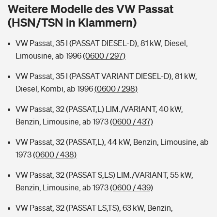
Sie haben Fragen?
Weitere Modelle des VW Passat
(HSN/TSN in Klammern)
Hochwasser-Check: Wie gefährdet ist Ihr Haus?
Private Cyberversicherung
Rentenrechner: Wie viel Geld bekomme ich im Alter?
VW Passat, 35 I (PASSAT DIESEL-D), 81 kW, Diesel,
Wer versichert was: Jetzt Versicherer finden
Musikinstrumentenversicherung
Limousine, ab 1996
(0600 / 297)
Sie haben Fragen?
Zur Übersicht
VW Passat, 35 I (PASSAT VARIANT DIESEL-D), 81 kW,
Diesel, Kombi, ab 1996
(0600 / 298)
Tools
VW Passat, 32 (PASSAT,L) LIM./VARIANT, 40 kW,
Benzin, Limousine, ab 1973
(0600 / 437)
Kinderunfall-Check: Mehr Sicherheit für deine Kids
VW Passat, 32 (PASSAT,L), 44 kW, Benzin, Limousine, ab
1973
(0600 / 438)
Typklassen: So ist Ihr Auto eingestuft
VW Passat, 32 (PASSAT S,LS) LIM./VARIANT, 55 kW,
Benzin, Limousine, ab 1973
(0600 / 439)
Sie haben Fragen?
VW Passat, 32 (PASSAT LS,TS), 63 kW, Benzin,