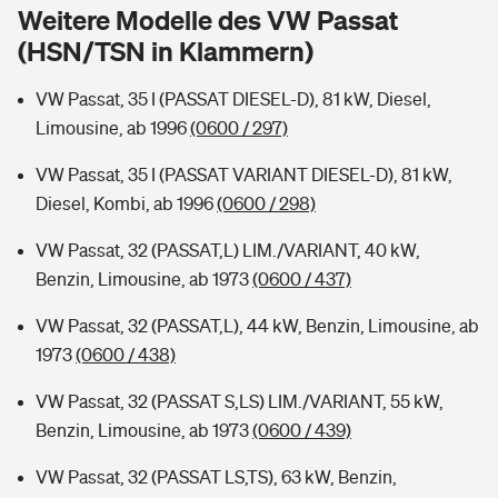
Sie haben Fragen?
Weitere Modelle des VW Passat
(HSN/TSN in Klammern)
Hochwasser-Check: Wie gefährdet ist Ihr Haus?
Private Cyberversicherung
Rentenrechner: Wie viel Geld bekomme ich im Alter?
VW Passat, 35 I (PASSAT DIESEL-D), 81 kW, Diesel,
Wer versichert was: Jetzt Versicherer finden
Musikinstrumentenversicherung
Limousine, ab 1996
(0600 / 297)
Sie haben Fragen?
Zur Übersicht
VW Passat, 35 I (PASSAT VARIANT DIESEL-D), 81 kW,
Diesel, Kombi, ab 1996
(0600 / 298)
Tools
VW Passat, 32 (PASSAT,L) LIM./VARIANT, 40 kW,
Benzin, Limousine, ab 1973
(0600 / 437)
Kinderunfall-Check: Mehr Sicherheit für deine Kids
VW Passat, 32 (PASSAT,L), 44 kW, Benzin, Limousine, ab
1973
(0600 / 438)
Typklassen: So ist Ihr Auto eingestuft
VW Passat, 32 (PASSAT S,LS) LIM./VARIANT, 55 kW,
Benzin, Limousine, ab 1973
(0600 / 439)
Sie haben Fragen?
VW Passat, 32 (PASSAT LS,TS), 63 kW, Benzin,