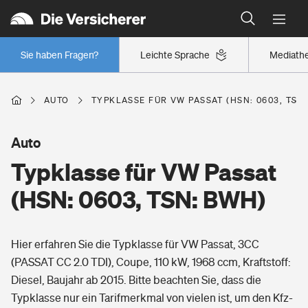
Typklassen: So ist Ihr Auto eingestuft
Wer versichert was: Jetzt Versicherer finden
Regionalklassen: So ist Ihre Region eingestuft
Sie haben Fragen?
Leichte Sprache
Mediath
Wer versichert was: Jetzt Versicherer finden
AUTO
TYPKLASSE FÜR VW PASSAT (HSN: 0603, TSN
Beruf
Auto
Typklasse für VW Passat
Berufsunfähigkeitsversicherung
Wohnen
(HSN: 0603, TSN: BWH)
Erwerbsunfähigkeitsversicherung
Wohngebäudeversicherung
Hier erfahren Sie die Typklasse für VW Passat, 3CC
Freizeit
Grundfähigkeitsversicherung
(PASSAT CC 2.0 TDI), Coupe, 110 kW, 1968 ccm, Kraftstoff:
Hausratversicherung
Diesel, Baujahr ab 2015. Bitte beachten Sie, dass die
Arbeitsrechtsschutz
Pri­vate Haft­pflicht­
Typklasse nur ein Tarifmerkmal von vielen ist, um den Kfz-
Gesundheit
Elementarversicherung