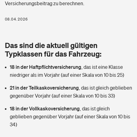
Versicherungsbeitrag zu berechnen.
Berufshaftpflichtversicherung
Rechts­schutz­ver­si­che­rung
Photovoltaik
Private Krankenversicherung
08.04.2026
Zur Übersicht
Fahrradversicherung
Wärmepumpen versichern
Zahnzusatzversicherung
Unfallversicherung
Tools
Das sind die aktuell gültigen
Glasversicherung
Dread-Disease-Versicherung
Typklassen für das Fahrzeug:
Kinderunfall­ver­si­che­rung
Rentenrechner: Wie viel Geld bekomme ich im Alter?
Vermieterrrechtsschutz
Tierkrankenversicherung
18 in der Haftpflichtversicherung
,
das ist eine Klasse
Kinderinvalidität
niedriger als im Vorjahr (auf einer Skala von 10 bis 25)
Wer versichert was: Jetzt Versicherer finden
Mietkautionsversicherung
Zur Übersicht
21 in der Teilkaskoversicherung
,
das ist gleich geblieben
Reiseversicherung
Sie haben Fragen?
Restkreditversicherung
gegenüber Vorjahr (auf einer Skala von 10 bis 33)
Tools
Hundehalter-Haftpflicht
18 in der Vollkaskoversicherung
,
das ist gleich
Zur Übersicht
geblieben gegenüber Vorjahr (auf einer Skala von 10 bis
Pferdehalter-Haftpflicht
Wer versichert was: Jetzt Versicherer finden
34)
Tools
Handyversicherung