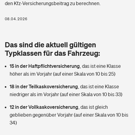
den Kfz-Versicherungsbeitrag zu berechnen.
Berufshaftpflichtversicherung
Rechts­schutz­ver­si­che­rung
Photovoltaik
Private Krankenversicherung
08.04.2026
Zur Übersicht
Fahrradversicherung
Wärmepumpen versichern
Zahnzusatzversicherung
Unfallversicherung
Tools
Das sind die aktuell gültigen
Glasversicherung
Dread-Disease-Versicherung
Typklassen für das Fahrzeug:
Kinderunfall­ver­si­che­rung
Rentenrechner: Wie viel Geld bekomme ich im Alter?
Vermieterrrechtsschutz
Tierkrankenversicherung
15 in der Haftpflichtversicherung
,
das ist eine Klasse
Kinderinvalidität
höher als im Vorjahr (auf einer Skala von 10 bis 25)
Wer versichert was: Jetzt Versicherer finden
Mietkautionsversicherung
Zur Übersicht
18 in der Teilkaskoversicherung
,
das ist eine Klasse
Reiseversicherung
Sie haben Fragen?
Restkreditversicherung
niedriger als im Vorjahr (auf einer Skala von 10 bis 33)
Tools
Hundehalter-Haftpflicht
12 in der Vollkaskoversicherung
,
das ist gleich
Zur Übersicht
geblieben gegenüber Vorjahr (auf einer Skala von 10 bis
Pferdehalter-Haftpflicht
Wer versichert was: Jetzt Versicherer finden
34)
Tools
Handyversicherung