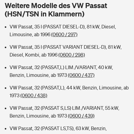
Sie haben Fragen?
Weitere Modelle des VW Passat
(HSN/TSN in Klammern)
Hochwasser-Check: Wie gefährdet ist Ihr Haus?
Private Cyberversicherung
Rentenrechner: Wie viel Geld bekomme ich im Alter?
VW Passat, 35 I (PASSAT DIESEL-D), 81 kW, Diesel,
Wer versichert was: Jetzt Versicherer finden
Musikinstrumentenversicherung
Limousine, ab 1996
(0600 / 297)
Sie haben Fragen?
Zur Übersicht
VW Passat, 35 I (PASSAT VARIANT DIESEL-D), 81 kW,
Diesel, Kombi, ab 1996
(0600 / 298)
Tools
VW Passat, 32 (PASSAT,L) LIM./VARIANT, 40 kW,
Benzin, Limousine, ab 1973
(0600 / 437)
Kinderunfall-Check: Mehr Sicherheit für deine Kids
VW Passat, 32 (PASSAT,L), 44 kW, Benzin, Limousine, ab
1973
(0600 / 438)
Typklassen: So ist Ihr Auto eingestuft
VW Passat, 32 (PASSAT S,LS) LIM./VARIANT, 55 kW,
Benzin, Limousine, ab 1973
(0600 / 439)
Sie haben Fragen?
VW Passat, 32 (PASSAT LS,TS), 63 kW, Benzin,