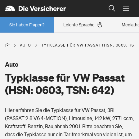
Typklassen: So ist Ihr Auto eingestuft
Wer versichert was: Jetzt Versicherer finden
Regionalklassen: So ist Ihre Region eingestuft
Sie haben Fragen?
Leichte Sprache
Mediath
Wer versichert was: Jetzt Versicherer finden
AUTO
TYPKLASSE FÜR VW PASSAT (HSN: 0603, TSN:
Beruf
Auto
Typklasse für VW Passat
Berufsunfähigkeitsversicherung
Wohnen
(HSN: 0603, TSN: 642)
Erwerbsunfähigkeitsversicherung
Wohngebäudeversicherung
Hier erfahren Sie die Typklasse für VW Passat, 3BL
Freizeit
Grundfähigkeitsversicherung
(PASSAT 2.8 V6 4-MOTION), Limousine, 142 kW, 2771 ccm,
Hausratversicherung
Kraftstoff: Benzin, Baujahr ab 2001. Bitte beachten Sie,
Arbeitsrechtsschutz
Pri­vate Haft­pflicht­
dass die Typklasse nur ein Tarifmerkmal von vielen ist, um
Gesundheit
Elementarversicherung