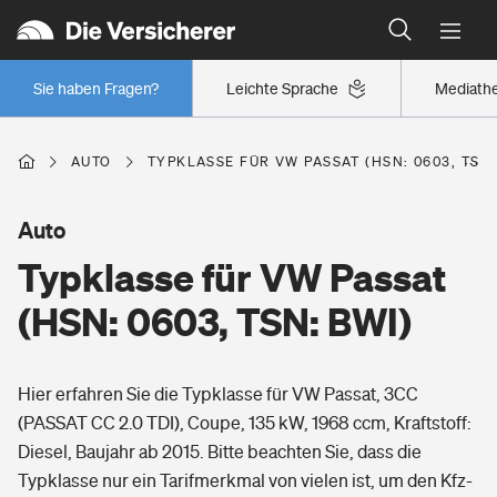
Typklassen: So ist Ihr Auto eingestuft
Wer versichert was: Jetzt Versicherer finden
Regionalklassen: So ist Ihre Region eingestuft
Sie haben Fragen?
Leichte Sprache
Mediath
Wer versichert was: Jetzt Versicherer finden
AUTO
TYPKLASSE FÜR VW PASSAT (HSN: 0603, TSN:
Beruf
Auto
Typklasse für VW Passat
Berufsunfähigkeitsversicherung
Wohnen
(HSN: 0603, TSN: BWI)
Erwerbsunfähigkeitsversicherung
Wohngebäudeversicherung
Hier erfahren Sie die Typklasse für VW Passat, 3CC
Freizeit
Grundfähigkeitsversicherung
(PASSAT CC 2.0 TDI), Coupe, 135 kW, 1968 ccm, Kraftstoff:
Hausratversicherung
Diesel, Baujahr ab 2015. Bitte beachten Sie, dass die
Arbeitsrechtsschutz
Pri­vate Haft­pflicht­
Typklasse nur ein Tarifmerkmal von vielen ist, um den Kfz-
Gesundheit
Elementarversicherung