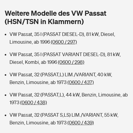
Sie haben Fragen?
Weitere Modelle des VW Passat
Hochwasser-Check: Wie gefährdet ist Ihr Haus?
Private Cyberversicherung
Rentenrechner: Wie viel Geld bekomme ich im Alter?
(HSN/TSN in Klammern)
Wer versichert was: Jetzt Versicherer finden
Musikinstrumentenversicherung
VW Passat, 35 I (PASSAT DIESEL-D), 81 kW, Diesel,
Limousine, ab 1996
(0600 / 297)
Sie haben Fragen?
Zur Übersicht
VW Passat, 35 I (PASSAT VARIANT DIESEL-D), 81 kW,
Diesel, Kombi, ab 1996
(0600 / 298)
Tools
VW Passat, 32 (PASSAT,L) LIM./VARIANT, 40 kW,
Benzin, Limousine, ab 1973
(0600 / 437)
Kinderunfall-Check: Mehr Sicherheit für deine Kids
VW Passat, 32 (PASSAT,L), 44 kW, Benzin, Limousine, ab
Typklassen: So ist Ihr Auto eingestuft
1973
(0600 / 438)
VW Passat, 32 (PASSAT S,LS) LIM./VARIANT, 55 kW,
Sie haben Fragen?
Benzin, Limousine, ab 1973
(0600 / 439)