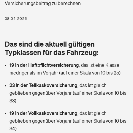
Versicherungsbeitrag zu berechnen.
Berufshaftpflichtversicherung
Rechts­schutz­ver­si­che­rung
Photovoltaik
Private Krankenversicherung
08.04.2026
Zur Übersicht
Fahrradversicherung
Wärmepumpen versichern
Zahnzusatzversicherung
Unfallversicherung
Tools
Das sind die aktuell gültigen
Glasversicherung
Dread-Disease-Versicherung
Typklassen für das Fahrzeug:
Kinderunfall­ver­si­che­rung
Rentenrechner: Wie viel Geld bekomme ich im Alter?
Vermieterrrechtsschutz
Tierkrankenversicherung
19 in der Haftpflichtversicherung
,
das ist eine Klasse
Kinderinvalidität
niedriger als im Vorjahr (auf einer Skala von 10 bis 25)
Wer versichert was: Jetzt Versicherer finden
Mietkautionsversicherung
Zur Übersicht
23 in der Teilkaskoversicherung
,
das ist gleich
Reiseversicherung
Sie haben Fragen?
Restkreditversicherung
geblieben gegenüber Vorjahr (auf einer Skala von 10 bis
Tools
33)
Hundehalter-Haftpflicht
Zur Übersicht
19 in der Vollkaskoversicherung
,
das ist gleich
Pferdehalter-Haftpflicht
Wer versichert was: Jetzt Versicherer finden
geblieben gegenüber Vorjahr (auf einer Skala von 10 bis
Tools
34)
Handyversicherung