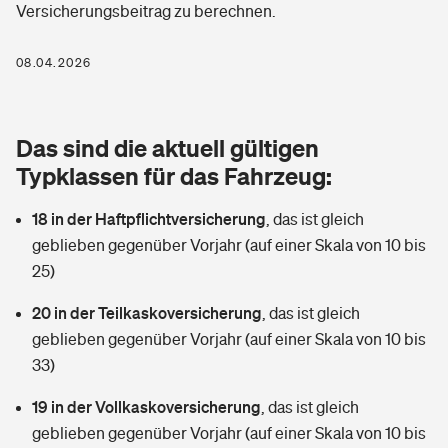
Versicherungsbeitrag zu berechnen.
Berufshaftpflichtversicherung
Rechts­schutz­ver­si­che­rung
Photovoltaik
Private Krankenversicherung
08.04.2026
Zur Übersicht
Fahrradversicherung
Wärmepumpen versichern
Zahnzusatzversicherung
Unfallversicherung
Tools
Das sind die aktuell gültigen
Glasversicherung
Dread-Disease-Versicherung
Typklassen für das Fahrzeug:
Kinderunfall­ver­si­che­rung
Rentenrechner: Wie viel Geld bekomme ich im Alter?
Vermieterrrechtsschutz
Tierkrankenversicherung
18 in der Haftpflichtversicherung
,
das ist gleich
Kinderinvalidität
geblieben gegenüber Vorjahr (auf einer Skala von 10 bis
Wer versichert was: Jetzt Versicherer finden
Mietkautionsversicherung
Zur Übersicht
25)
Reiseversicherung
Sie haben Fragen?
Restkreditversicherung
20 in der Teilkaskoversicherung
,
das ist gleich
Tools
geblieben gegenüber Vorjahr (auf einer Skala von 10 bis
Hundehalter-Haftpflicht
Zur Übersicht
33)
Pferdehalter-Haftpflicht
Wer versichert was: Jetzt Versicherer finden
19 in der Vollkaskoversicherung
,
das ist gleich
Tools
geblieben gegenüber Vorjahr (auf einer Skala von 10 bis
Handyversicherung