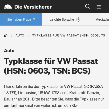
Typklassen: So ist Ihr Auto eingestuft
Wer versichert was: Jetzt Versicherer finden
Regionalklassen: So ist Ihre Region eingestuft
Sie haben Fragen?
Leichte Sprache
Mediath
Wer versichert was: Jetzt Versicherer finden
AUTO
TYPKLASSE FÜR VW PASSAT (HSN: 0603, TSN:
Beruf
Auto
Typklasse für VW Passat
Berufsunfähigkeitsversicherung
Wohnen
(HSN: 0603, TSN: BCS)
Erwerbsunfähigkeitsversicherung
Wohngebäudeversicherung
Hier erfahren Sie die Typklasse für VW Passat, 3C (PASSAT
Freizeit
Grundfähigkeitsversicherung
1.8 TSI), Limousine, 118 kW, 1798 ccm, Kraftstoff: Benzin,
Hausratversicherung
Baujahr ab 2011. Bitte beachten Sie, dass die Typklasse nur
Arbeitsrechtsschutz
Pri­vate Haft­pflicht­
ein Tarifmerkmal von vielen ist, um den Kfz-
Gesundheit
Elementarversicherung