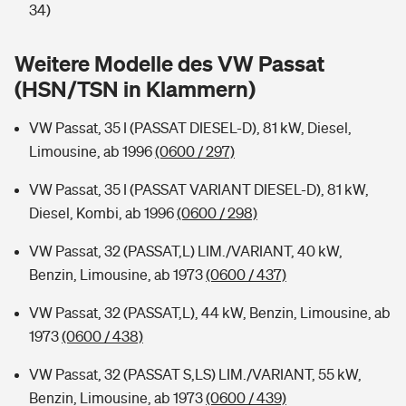
Sie haben Fragen?
34)
Hochwasser-Check: Wie gefährdet ist Ihr Haus?
Private Cyberversicherung
Rentenrechner: Wie viel Geld bekomme ich im Alter?
Weitere Modelle des VW Passat
(HSN/TSN in Klammern)
Wer versichert was: Jetzt Versicherer finden
Musikinstrumentenversicherung
VW Passat, 35 I (PASSAT DIESEL-D), 81 kW, Diesel,
Sie haben Fragen?
Zur Übersicht
Limousine, ab 1996
(0600 / 297)
VW Passat, 35 I (PASSAT VARIANT DIESEL-D), 81 kW,
Tools
Diesel, Kombi, ab 1996
(0600 / 298)
VW Passat, 32 (PASSAT,L) LIM./VARIANT, 40 kW,
Kinderunfall-Check: Mehr Sicherheit für deine Kids
Benzin, Limousine, ab 1973
(0600 / 437)
Typklassen: So ist Ihr Auto eingestuft
VW Passat, 32 (PASSAT,L), 44 kW, Benzin, Limousine, ab
1973
(0600 / 438)
Sie haben Fragen?
VW Passat, 32 (PASSAT S,LS) LIM./VARIANT, 55 kW,
Benzin, Limousine, ab 1973
(0600 / 439)