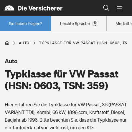
Typklassen: So ist Ihr Auto eingestuft
Wer versichert was: Jetzt Versicherer finden
Regionalklassen: So ist Ihre Region eingestuft
Sie haben Fragen?
Leichte Sprache
Mediath
Wer versichert was: Jetzt Versicherer finden
AUTO
TYPKLASSE FÜR VW PASSAT (HSN: 0603, TSN:
Beruf
Auto
Typklasse für VW Passat
Berufsunfähigkeitsversicherung
Wohnen
(HSN: 0603, TSN: 359)
Erwerbsunfähigkeitsversicherung
Wohngebäudeversicherung
Hier erfahren Sie die Typklasse für VW Passat, 3B (PASSAT
Freizeit
Grundfähigkeitsversicherung
VARIANT TDI), Kombi, 66 kW, 1896 ccm, Kraftstoff: Diesel,
Hausratversicherung
Baujahr ab 1996. Bitte beachten Sie, dass die Typklasse nur
Arbeitsrechtsschutz
Pri­vate Haft­pflicht­
ein Tarifmerkmal von vielen ist, um den Kfz-
Gesundheit
Elementarversicherung