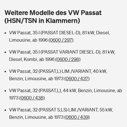
Sie haben Fragen?
Weitere Modelle des VW Passat
Hochwasser-Check: Wie gefährdet ist Ihr Haus?
Private Cyberversicherung
Rentenrechner: Wie viel Geld bekomme ich im Alter?
(HSN/TSN in Klammern)
Wer versichert was: Jetzt Versicherer finden
Musikinstrumentenversicherung
VW Passat, 35 I (PASSAT DIESEL-D), 81 kW, Diesel,
Limousine, ab 1996
(0600 / 297)
Sie haben Fragen?
Zur Übersicht
VW Passat, 35 I (PASSAT VARIANT DIESEL-D), 81 kW,
Diesel, Kombi, ab 1996
(0600 / 298)
Tools
VW Passat, 32 (PASSAT,L) LIM./VARIANT, 40 kW,
Benzin, Limousine, ab 1973
(0600 / 437)
Kinderunfall-Check: Mehr Sicherheit für deine Kids
VW Passat, 32 (PASSAT,L), 44 kW, Benzin, Limousine, ab
Typklassen: So ist Ihr Auto eingestuft
1973
(0600 / 438)
VW Passat, 32 (PASSAT S,LS) LIM./VARIANT, 55 kW,
Sie haben Fragen?
Benzin, Limousine, ab 1973
(0600 / 439)