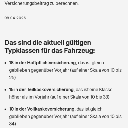
Versicherungsbeitrag zu berechnen.
Berufshaftpflichtversicherung
Rechts­schutz­ver­si­che­rung
Photovoltaik
Private Krankenversicherung
08.04.2026
Zur Übersicht
Fahrradversicherung
Wärmepumpen versichern
Zahnzusatzversicherung
Unfallversicherung
Tools
Das sind die aktuell gültigen
Glasversicherung
Dread-Disease-Versicherung
Typklassen für das Fahrzeug:
Kinderunfall­ver­si­che­rung
Rentenrechner: Wie viel Geld bekomme ich im Alter?
Vermieterrrechtsschutz
Tierkrankenversicherung
18 in der Haftpflichtversicherung
,
das ist gleich
Kinderinvalidität
geblieben gegenüber Vorjahr (auf einer Skala von 10 bis
Wer versichert was: Jetzt Versicherer finden
Mietkautionsversicherung
Zur Übersicht
25)
Reiseversicherung
Sie haben Fragen?
Restkreditversicherung
15 in der Teilkaskoversicherung
,
das ist eine Klasse
Tools
höher als im Vorjahr (auf einer Skala von 10 bis 33)
Hundehalter-Haftpflicht
Zur Übersicht
10 in der Vollkaskoversicherung
,
das ist gleich
Pferdehalter-Haftpflicht
Wer versichert was: Jetzt Versicherer finden
geblieben gegenüber Vorjahr (auf einer Skala von 10 bis
Tools
34)
Handyversicherung