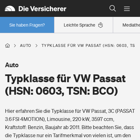
Typklassen: So ist Ihr Auto eingestuft
Wer versichert was: Jetzt Versicherer finden
Regionalklassen: So ist Ihre Region eingestuft
Sie haben Fragen?
Leichte Sprache
Mediath
Wer versichert was: Jetzt Versicherer finden
AUTO
TYPKLASSE FÜR VW PASSAT (HSN: 0603, TSN:
Beruf
Auto
Typklasse für VW Passat
Berufsunfähigkeitsversicherung
Wohnen
(HSN: 0603, TSN: BCO)
Erwerbsunfähigkeitsversicherung
Wohngebäudeversicherung
Hier erfahren Sie die Typklasse für VW Passat, 3C (PASSAT
Freizeit
Grundfähigkeitsversicherung
3.6 FSI 4MOTION), Limousine, 220 kW, 3597 ccm,
Hausratversicherung
Kraftstoff: Benzin, Baujahr ab 2011. Bitte beachten Sie, dass
Arbeitsrechtsschutz
Pri­vate Haft­pflicht­
die Typklasse nur ein Tarifmerkmal von vielen ist, um den
Gesundheit
Elementarversicherung