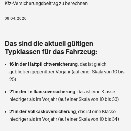
Kfz-Versicherungsbeitrag zu berechnen.
Berufshaftpflichtversicherung
Rechts­schutz­ver­si­che­rung
Photovoltaik
Private Krankenversicherung
08.04.2026
Zur Übersicht
Fahrradversicherung
Wärmepumpen versichern
Zahnzusatzversicherung
Unfallversicherung
Tools
Das sind die aktuell gültigen
Glasversicherung
Dread-Disease-Versicherung
Typklassen für das Fahrzeug:
Kinderunfall­ver­si­che­rung
Rentenrechner: Wie viel Geld bekomme ich im Alter?
Vermieterrrechtsschutz
Tierkrankenversicherung
16 in der Haftpflichtversicherung
,
das ist gleich
Kinderinvalidität
geblieben gegenüber Vorjahr (auf einer Skala von 10 bis
Wer versichert was: Jetzt Versicherer finden
Mietkautionsversicherung
Zur Übersicht
25)
Reiseversicherung
Sie haben Fragen?
Restkreditversicherung
21 in der Teilkaskoversicherung
,
das ist eine Klasse
Tools
niedriger als im Vorjahr (auf einer Skala von 10 bis 33)
Hundehalter-Haftpflicht
Zur Übersicht
21 in der Vollkaskoversicherung
,
das ist eine Klasse
Pferdehalter-Haftpflicht
Wer versichert was: Jetzt Versicherer finden
niedriger als im Vorjahr (auf einer Skala von 10 bis 34)
Tools
Handyversicherung