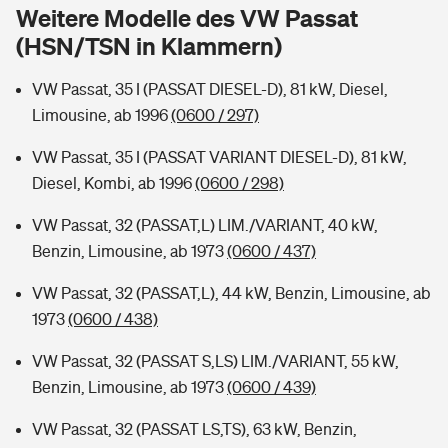
Sie haben Fragen?
Weitere Modelle des VW Passat
(HSN/TSN in Klammern)
Hochwasser-Check: Wie gefährdet ist Ihr Haus?
Private Cyberversicherung
Rentenrechner: Wie viel Geld bekomme ich im Alter?
VW Passat, 35 I (PASSAT DIESEL-D), 81 kW, Diesel,
Wer versichert was: Jetzt Versicherer finden
Musikinstrumentenversicherung
Limousine, ab 1996
(0600 / 297)
Sie haben Fragen?
Zur Übersicht
VW Passat, 35 I (PASSAT VARIANT DIESEL-D), 81 kW,
Diesel, Kombi, ab 1996
(0600 / 298)
Tools
VW Passat, 32 (PASSAT,L) LIM./VARIANT, 40 kW,
Benzin, Limousine, ab 1973
(0600 / 437)
Kinderunfall-Check: Mehr Sicherheit für deine Kids
VW Passat, 32 (PASSAT,L), 44 kW, Benzin, Limousine, ab
1973
(0600 / 438)
Typklassen: So ist Ihr Auto eingestuft
VW Passat, 32 (PASSAT S,LS) LIM./VARIANT, 55 kW,
Benzin, Limousine, ab 1973
(0600 / 439)
Sie haben Fragen?
VW Passat, 32 (PASSAT LS,TS), 63 kW, Benzin,