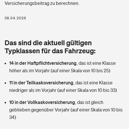
Versicherungsbeitrag zu berechnen.
Berufshaftpflichtversicherung
Rechts­schutz­ver­si­che­rung
Photovoltaik
Private Krankenversicherung
08.04.2026
Zur Übersicht
Fahrradversicherung
Wärmepumpen versichern
Zahnzusatzversicherung
Unfallversicherung
Tools
Das sind die aktuell gültigen
Glasversicherung
Dread-Disease-Versicherung
Typklassen für das Fahrzeug:
Kinderunfall­ver­si­che­rung
Rentenrechner: Wie viel Geld bekomme ich im Alter?
Vermieterrrechtsschutz
Tierkrankenversicherung
14 in der Haftpflichtversicherung
,
das ist eine Klasse
Kinderinvalidität
höher als im Vorjahr (auf einer Skala von 10 bis 25)
Wer versichert was: Jetzt Versicherer finden
Mietkautionsversicherung
Zur Übersicht
11 in der Teilkaskoversicherung
,
das ist eine Klasse
Reiseversicherung
Sie haben Fragen?
Restkreditversicherung
niedriger als im Vorjahr (auf einer Skala von 10 bis 33)
Tools
Hundehalter-Haftpflicht
10 in der Vollkaskoversicherung
,
das ist gleich
Zur Übersicht
geblieben gegenüber Vorjahr (auf einer Skala von 10 bis
Pferdehalter-Haftpflicht
Wer versichert was: Jetzt Versicherer finden
34)
Tools
Handyversicherung