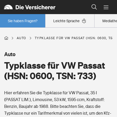
Typklassen: So ist Ihr Auto eingestuft
Wer versichert was: Jetzt Versicherer finden
Regionalklassen: So ist Ihre Region eingestuft
Sie haben Fragen?
Leichte Sprache
Mediath
Wer versichert was: Jetzt Versicherer finden
AUTO
TYPKLASSE FÜR VW PASSAT (HSN: 0600, TSN:
Beruf
Auto
Typklasse für VW Passat
Berufsunfähigkeitsversicherung
Wohnen
(HSN: 0600, TSN: 733)
Erwerbsunfähigkeitsversicherung
Wohngebäudeversicherung
Hier erfahren Sie die Typklasse für VW Passat, 35 I
Freizeit
Grundfähigkeitsversicherung
(PASSAT LIM.), Limousine, 53 kW, 1595 ccm, Kraftstoff:
Hausratversicherung
Benzin, Baujahr ab 1988. Bitte beachten Sie, dass die
Arbeitsrechtsschutz
Pri­vate Haft­pflicht­
Typklasse nur ein Tarifmerkmal von vielen ist, um den Kfz-
Gesundheit
Elementarversicherung