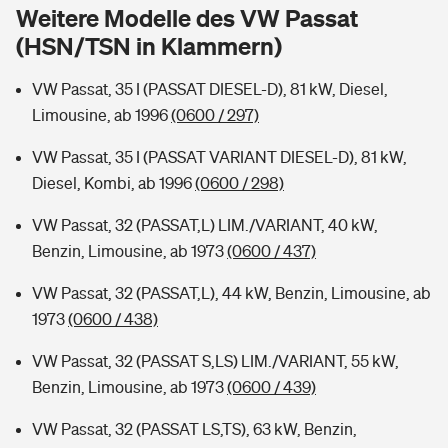
Sie haben Fragen?
Weitere Modelle des VW Passat
(HSN/TSN in Klammern)
Hochwasser-Check: Wie gefährdet ist Ihr Haus?
Private Cyberversicherung
Rentenrechner: Wie viel Geld bekomme ich im Alter?
VW Passat, 35 I (PASSAT DIESEL-D), 81 kW, Diesel,
Wer versichert was: Jetzt Versicherer finden
Musikinstrumentenversicherung
Limousine, ab 1996
(0600 / 297)
Sie haben Fragen?
Zur Übersicht
VW Passat, 35 I (PASSAT VARIANT DIESEL-D), 81 kW,
Diesel, Kombi, ab 1996
(0600 / 298)
Tools
VW Passat, 32 (PASSAT,L) LIM./VARIANT, 40 kW,
Benzin, Limousine, ab 1973
(0600 / 437)
Kinderunfall-Check: Mehr Sicherheit für deine Kids
VW Passat, 32 (PASSAT,L), 44 kW, Benzin, Limousine, ab
1973
(0600 / 438)
Typklassen: So ist Ihr Auto eingestuft
VW Passat, 32 (PASSAT S,LS) LIM./VARIANT, 55 kW,
Benzin, Limousine, ab 1973
(0600 / 439)
Sie haben Fragen?
VW Passat, 32 (PASSAT LS,TS), 63 kW, Benzin,