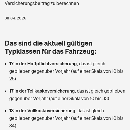
Versicherungsbeitrag zu berechnen.
Berufshaftpflichtversicherung
Rechts­schutz­ver­si­che­rung
Photovoltaik
Private Krankenversicherung
08.04.2026
Zur Übersicht
Fahrradversicherung
Wärmepumpen versichern
Zahnzusatzversicherung
Unfallversicherung
Tools
Das sind die aktuell gültigen
Glasversicherung
Dread-Disease-Versicherung
Typklassen für das Fahrzeug:
Kinderunfall­ver­si­che­rung
Rentenrechner: Wie viel Geld bekomme ich im Alter?
Vermieterrrechtsschutz
Tierkrankenversicherung
17 in der Haftpflichtversicherung
,
das ist gleich
Kinderinvalidität
geblieben gegenüber Vorjahr (auf einer Skala von 10 bis
Wer versichert was: Jetzt Versicherer finden
Mietkautionsversicherung
Zur Übersicht
25)
Reiseversicherung
Sie haben Fragen?
Restkreditversicherung
17 in der Teilkaskoversicherung
,
das ist gleich geblieben
Tools
gegenüber Vorjahr (auf einer Skala von 10 bis 33)
Hundehalter-Haftpflicht
Zur Übersicht
13 in der Vollkaskoversicherung
,
das ist gleich
Pferdehalter-Haftpflicht
Wer versichert was: Jetzt Versicherer finden
geblieben gegenüber Vorjahr (auf einer Skala von 10 bis
Tools
34)
Handyversicherung