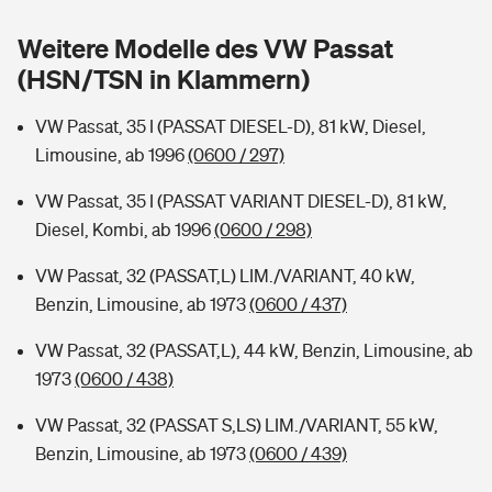
Sie haben Fragen?
Weitere Modelle des VW Passat
Hochwasser-Check: Wie gefährdet ist Ihr Haus?
Private Cyberversicherung
Rentenrechner: Wie viel Geld bekomme ich im Alter?
(HSN/TSN in Klammern)
Wer versichert was: Jetzt Versicherer finden
Musikinstrumentenversicherung
VW Passat, 35 I (PASSAT DIESEL-D), 81 kW, Diesel,
Limousine, ab 1996
(0600 / 297)
Sie haben Fragen?
Zur Übersicht
VW Passat, 35 I (PASSAT VARIANT DIESEL-D), 81 kW,
Diesel, Kombi, ab 1996
(0600 / 298)
Tools
VW Passat, 32 (PASSAT,L) LIM./VARIANT, 40 kW,
Benzin, Limousine, ab 1973
(0600 / 437)
Kinderunfall-Check: Mehr Sicherheit für deine Kids
VW Passat, 32 (PASSAT,L), 44 kW, Benzin, Limousine, ab
Typklassen: So ist Ihr Auto eingestuft
1973
(0600 / 438)
VW Passat, 32 (PASSAT S,LS) LIM./VARIANT, 55 kW,
Sie haben Fragen?
Benzin, Limousine, ab 1973
(0600 / 439)