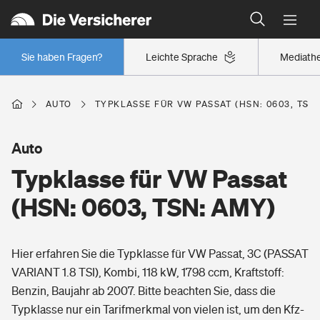
Typklassen: So ist Ihr Auto eingestuft
Wer versichert was: Jetzt Versicherer finden
Regionalklassen: So ist Ihre Region eingestuft
Sie haben Fragen?
Leichte Sprache
Mediath
Wer versichert was: Jetzt Versicherer finden
AUTO
TYPKLASSE FÜR VW PASSAT (HSN: 0603, TSN
Beruf
Auto
Typklasse für VW Passat
Berufsunfähigkeitsversicherung
Wohnen
(HSN: 0603, TSN: AMY)
Erwerbsunfähigkeitsversicherung
Wohngebäudeversicherung
Hier erfahren Sie die Typklasse für VW Passat, 3C (PASSAT
Freizeit
Grundfähigkeitsversicherung
VARIANT 1.8 TSI), Kombi, 118 kW, 1798 ccm, Kraftstoff:
Hausratversicherung
Benzin, Baujahr ab 2007. Bitte beachten Sie, dass die
Arbeitsrechtsschutz
Pri­vate Haft­pflicht­
Typklasse nur ein Tarifmerkmal von vielen ist, um den Kfz-
Gesundheit
Elementarversicherung