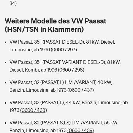
Sie haben Fragen?
34)
Hochwasser-Check: Wie gefährdet ist Ihr Haus?
Private Cyberversicherung
Rentenrechner: Wie viel Geld bekomme ich im Alter?
Weitere Modelle des VW Passat
(HSN/TSN in Klammern)
Wer versichert was: Jetzt Versicherer finden
Musikinstrumentenversicherung
VW Passat, 35 I (PASSAT DIESEL-D), 81 kW, Diesel,
Sie haben Fragen?
Zur Übersicht
Limousine, ab 1996
(0600 / 297)
VW Passat, 35 I (PASSAT VARIANT DIESEL-D), 81 kW,
Tools
Diesel, Kombi, ab 1996
(0600 / 298)
VW Passat, 32 (PASSAT,L) LIM./VARIANT, 40 kW,
Kinderunfall-Check: Mehr Sicherheit für deine Kids
Benzin, Limousine, ab 1973
(0600 / 437)
Typklassen: So ist Ihr Auto eingestuft
VW Passat, 32 (PASSAT,L), 44 kW, Benzin, Limousine, ab
1973
(0600 / 438)
Sie haben Fragen?
VW Passat, 32 (PASSAT S,LS) LIM./VARIANT, 55 kW,
Benzin, Limousine, ab 1973
(0600 / 439)