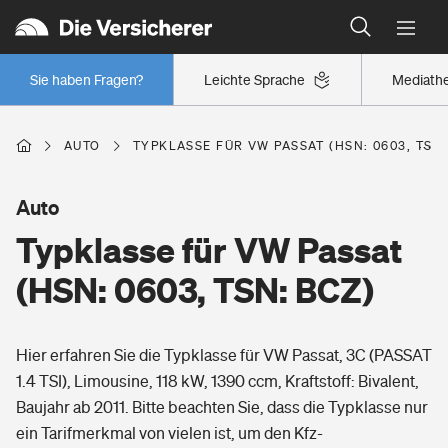
Typklassen: So ist Ihr Auto eingestuft
Wer versichert was: Jetzt Versicherer finden
Regionalklassen: So ist Ihre Region eingestuft
Sie haben Fragen?
Leichte Sprache
Mediath
Wer versichert was: Jetzt Versicherer finden
AUTO
TYPKLASSE FÜR VW PASSAT (HSN: 0603, TSN:
Beruf
Auto
Typklasse für VW Passat
Berufsunfähigkeitsversicherung
Wohnen
(HSN: 0603, TSN: BCZ)
Erwerbsunfähigkeitsversicherung
Wohngebäudeversicherung
Hier erfahren Sie die Typklasse für VW Passat, 3C (PASSAT
Freizeit
Grundfähigkeitsversicherung
1.4 TSI), Limousine, 118 kW, 1390 ccm, Kraftstoff: Bivalent,
Hausratversicherung
Baujahr ab 2011. Bitte beachten Sie, dass die Typklasse nur
Arbeitsrechtsschutz
Pri­vate Haft­pflicht­
ein Tarifmerkmal von vielen ist, um den Kfz-
Gesundheit
Elementarversicherung