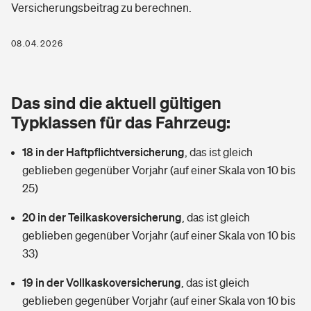
Versicherungsbeitrag zu berechnen.
Berufshaftpflichtversicherung
Rechts­schutz­ver­si­che­rung
Photovoltaik
Private Krankenversicherung
08.04.2026
Zur Übersicht
Fahrradversicherung
Wärmepumpen versichern
Zahnzusatzversicherung
Unfallversicherung
Tools
Das sind die aktuell gültigen
Glasversicherung
Dread-Disease-Versicherung
Typklassen für das Fahrzeug:
Kinderunfall­ver­si­che­rung
Rentenrechner: Wie viel Geld bekomme ich im Alter?
Vermieterrrechtsschutz
Tierkrankenversicherung
18 in der Haftpflichtversicherung
,
das ist gleich
Kinderinvalidität
geblieben gegenüber Vorjahr (auf einer Skala von 10 bis
Wer versichert was: Jetzt Versicherer finden
Mietkautionsversicherung
Zur Übersicht
25)
Reiseversicherung
Sie haben Fragen?
Restkreditversicherung
20 in der Teilkaskoversicherung
,
das ist gleich
Tools
geblieben gegenüber Vorjahr (auf einer Skala von 10 bis
Hundehalter-Haftpflicht
Zur Übersicht
33)
Pferdehalter-Haftpflicht
Wer versichert was: Jetzt Versicherer finden
19 in der Vollkaskoversicherung
,
das ist gleich
Tools
geblieben gegenüber Vorjahr (auf einer Skala von 10 bis
Handyversicherung