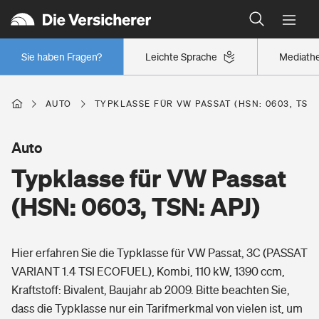
Typklassen: So ist Ihr Auto eingestuft
Wer versichert was: Jetzt Versicherer finden
Regionalklassen: So ist Ihre Region eingestuft
Sie haben Fragen?
Leichte Sprache
Mediath
Wer versichert was: Jetzt Versicherer finden
AUTO
TYPKLASSE FÜR VW PASSAT (HSN: 0603, TSN:
Beruf
Auto
Typklasse für VW Passat
Berufsunfähigkeitsversicherung
Wohnen
(HSN: 0603, TSN: APJ)
Erwerbsunfähigkeitsversicherung
Wohngebäudeversicherung
Hier erfahren Sie die Typklasse für VW Passat, 3C (PASSAT
Freizeit
Grundfähigkeitsversicherung
VARIANT 1.4 TSI ECOFUEL), Kombi, 110 kW, 1390 ccm,
Hausratversicherung
Kraftstoff: Bivalent, Baujahr ab 2009. Bitte beachten Sie,
Arbeitsrechtsschutz
Pri­vate Haft­pflicht­
dass die Typklasse nur ein Tarifmerkmal von vielen ist, um
Gesundheit
Elementarversicherung