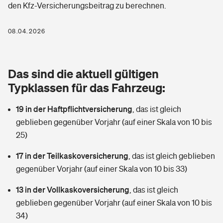
den Kfz-Versicherungsbeitrag zu berechnen.
Berufshaftpflichtversicherung
Rechts­schutz­ver­si­che­rung
Photovoltaik
Private Krankenversicherung
08.04.2026
Zur Übersicht
Fahrradversicherung
Wärmepumpen versichern
Zahnzusatzversicherung
Unfallversicherung
Tools
Das sind die aktuell gültigen
Glasversicherung
Dread-Disease-Versicherung
Typklassen für das Fahrzeug:
Kinderunfall­ver­si­che­rung
Rentenrechner: Wie viel Geld bekomme ich im Alter?
Vermieterrrechtsschutz
Tierkrankenversicherung
19 in der Haftpflichtversicherung
,
das ist gleich
Kinderinvalidität
geblieben gegenüber Vorjahr (auf einer Skala von 10 bis
Wer versichert was: Jetzt Versicherer finden
Mietkautionsversicherung
Zur Übersicht
25)
Reiseversicherung
Sie haben Fragen?
Restkreditversicherung
17 in der Teilkaskoversicherung
,
das ist gleich geblieben
Tools
gegenüber Vorjahr (auf einer Skala von 10 bis 33)
Hundehalter-Haftpflicht
Zur Übersicht
13 in der Vollkaskoversicherung
,
das ist gleich
Pferdehalter-Haftpflicht
Wer versichert was: Jetzt Versicherer finden
geblieben gegenüber Vorjahr (auf einer Skala von 10 bis
Tools
34)
Handyversicherung