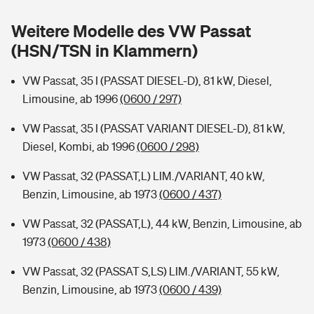
Sie haben Fragen?
Weitere Modelle des VW Passat
Hochwasser-Check: Wie gefährdet ist Ihr Haus?
Private Cyberversicherung
Rentenrechner: Wie viel Geld bekomme ich im Alter?
(HSN/TSN in Klammern)
Wer versichert was: Jetzt Versicherer finden
Musikinstrumentenversicherung
VW Passat, 35 I (PASSAT DIESEL-D), 81 kW, Diesel,
Limousine, ab 1996
(0600 / 297)
Sie haben Fragen?
Zur Übersicht
VW Passat, 35 I (PASSAT VARIANT DIESEL-D), 81 kW,
Diesel, Kombi, ab 1996
(0600 / 298)
Tools
VW Passat, 32 (PASSAT,L) LIM./VARIANT, 40 kW,
Benzin, Limousine, ab 1973
(0600 / 437)
Kinderunfall-Check: Mehr Sicherheit für deine Kids
VW Passat, 32 (PASSAT,L), 44 kW, Benzin, Limousine, ab
Typklassen: So ist Ihr Auto eingestuft
1973
(0600 / 438)
VW Passat, 32 (PASSAT S,LS) LIM./VARIANT, 55 kW,
Sie haben Fragen?
Benzin, Limousine, ab 1973
(0600 / 439)