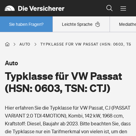
Typklassen: So ist Ihr Auto eingestuft
Wer versichert was: Jetzt Versicherer finden
Regionalklassen: So ist Ihre Region eingestuft
Sie haben Fragen?
Leichte Sprache
Mediath
Wer versichert was: Jetzt Versicherer finden
AUTO
TYPKLASSE FÜR VW PASSAT (HSN: 0603, TSN:
Beruf
Auto
Typklasse für VW Passat
Berufsunfähigkeitsversicherung
Wohnen
(HSN: 0603, TSN: CTJ)
Erwerbsunfähigkeitsversicherung
Wohngebäudeversicherung
Hier erfahren Sie die Typklasse für VW Passat, CJ (PASSAT
Freizeit
Grundfähigkeitsversicherung
VARIANT 2.0 TDI 4MOTION), Kombi, 142 kW, 1968 ccm,
Hausratversicherung
Kraftstoff: Diesel, Baujahr ab 2023. Bitte beachten Sie, dass
Arbeitsrechtsschutz
Pri­vate Haft­pflicht­
die Typklasse nur ein Tarifmerkmal von vielen ist, um den
Gesundheit
Elementarversicherung