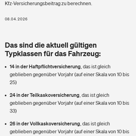
Kfz-Versicherungsbeitrag zu berechnen.
Berufshaftpflichtversicherung
Rechts­schutz­ver­si­che­rung
Photovoltaik
Private Krankenversicherung
08.04.2026
Zur Übersicht
Fahrradversicherung
Wärmepumpen versichern
Zahnzusatzversicherung
Unfallversicherung
Tools
Das sind die aktuell gültigen
Glasversicherung
Dread-Disease-Versicherung
Typklassen für das Fahrzeug:
Kinderunfall­ver­si­che­rung
Rentenrechner: Wie viel Geld bekomme ich im Alter?
Vermieterrrechtsschutz
Tierkrankenversicherung
14 in der Haftpflichtversicherung
,
das ist gleich
Kinderinvalidität
geblieben gegenüber Vorjahr (auf einer Skala von 10 bis
Wer versichert was: Jetzt Versicherer finden
Mietkautionsversicherung
Zur Übersicht
25)
Reiseversicherung
Sie haben Fragen?
Restkreditversicherung
24 in der Teilkaskoversicherung
,
das ist gleich
Tools
geblieben gegenüber Vorjahr (auf einer Skala von 10 bis
Hundehalter-Haftpflicht
Zur Übersicht
33)
Pferdehalter-Haftpflicht
Wer versichert was: Jetzt Versicherer finden
26 in der Vollkaskoversicherung
,
das ist gleich
Tools
geblieben gegenüber Vorjahr (auf einer Skala von 10 bis
Handyversicherung