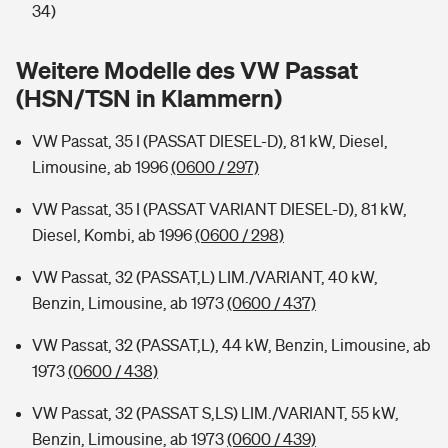
Sie haben Fragen?
34)
Hochwasser-Check: Wie gefährdet ist Ihr Haus?
Private Cyberversicherung
Rentenrechner: Wie viel Geld bekomme ich im Alter?
Weitere Modelle des VW Passat
(HSN/TSN in Klammern)
Wer versichert was: Jetzt Versicherer finden
Musikinstrumentenversicherung
VW Passat, 35 I (PASSAT DIESEL-D), 81 kW, Diesel,
Sie haben Fragen?
Zur Übersicht
Limousine, ab 1996
(0600 / 297)
VW Passat, 35 I (PASSAT VARIANT DIESEL-D), 81 kW,
Tools
Diesel, Kombi, ab 1996
(0600 / 298)
VW Passat, 32 (PASSAT,L) LIM./VARIANT, 40 kW,
Kinderunfall-Check: Mehr Sicherheit für deine Kids
Benzin, Limousine, ab 1973
(0600 / 437)
Typklassen: So ist Ihr Auto eingestuft
VW Passat, 32 (PASSAT,L), 44 kW, Benzin, Limousine, ab
1973
(0600 / 438)
Sie haben Fragen?
VW Passat, 32 (PASSAT S,LS) LIM./VARIANT, 55 kW,
Benzin, Limousine, ab 1973
(0600 / 439)