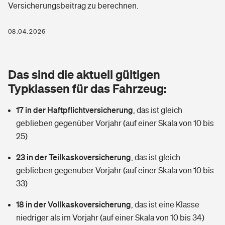
Versicherungsbeitrag zu berechnen.
Berufshaftpflichtversicherung
Rechts­schutz­ver­si­che­rung
Photovoltaik
Private Krankenversicherung
08.04.2026
Zur Übersicht
Fahrradversicherung
Wärmepumpen versichern
Zahnzusatzversicherung
Unfallversicherung
Tools
Das sind die aktuell gültigen
Glasversicherung
Dread-Disease-Versicherung
Typklassen für das Fahrzeug:
Kinderunfall­ver­si­che­rung
Rentenrechner: Wie viel Geld bekomme ich im Alter?
Vermieterrrechtsschutz
Tierkrankenversicherung
17 in der Haftpflichtversicherung
,
das ist gleich
Kinderinvalidität
geblieben gegenüber Vorjahr (auf einer Skala von 10 bis
Wer versichert was: Jetzt Versicherer finden
Mietkautionsversicherung
Zur Übersicht
25)
Reiseversicherung
Sie haben Fragen?
Restkreditversicherung
23 in der Teilkaskoversicherung
,
das ist gleich
Tools
geblieben gegenüber Vorjahr (auf einer Skala von 10 bis
Hundehalter-Haftpflicht
Zur Übersicht
33)
Pferdehalter-Haftpflicht
Wer versichert was: Jetzt Versicherer finden
18 in der Vollkaskoversicherung
,
das ist eine Klasse
Tools
niedriger als im Vorjahr (auf einer Skala von 10 bis 34)
Handyversicherung