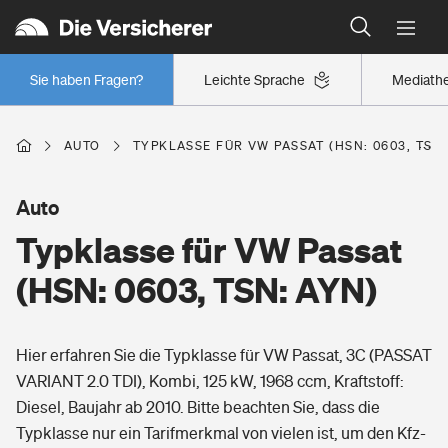
Typklassen: So ist Ihr Auto eingestuft
Wer versichert was: Jetzt Versicherer finden
Regionalklassen: So ist Ihre Region eingestuft
Sie haben Fragen?
Leichte Sprache
Mediath
Wer versichert was: Jetzt Versicherer finden
AUTO
TYPKLASSE FÜR VW PASSAT (HSN: 0603, TSN:
Beruf
Auto
Typklasse für VW Passat
Berufsunfähigkeitsversicherung
Wohnen
(HSN: 0603, TSN: AYN)
Erwerbsunfähigkeitsversicherung
Wohngebäudeversicherung
Hier erfahren Sie die Typklasse für VW Passat, 3C (PASSAT
Freizeit
Grundfähigkeitsversicherung
VARIANT 2.0 TDI), Kombi, 125 kW, 1968 ccm, Kraftstoff:
Hausratversicherung
Diesel, Baujahr ab 2010. Bitte beachten Sie, dass die
Arbeitsrechtsschutz
Pri­vate Haft­pflicht­
Typklasse nur ein Tarifmerkmal von vielen ist, um den Kfz-
Gesundheit
Elementarversicherung