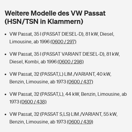
Sie haben Fragen?
Weitere Modelle des VW Passat
Hochwasser-Check: Wie gefährdet ist Ihr Haus?
Private Cyberversicherung
Rentenrechner: Wie viel Geld bekomme ich im Alter?
(HSN/TSN in Klammern)
Wer versichert was: Jetzt Versicherer finden
Musikinstrumentenversicherung
VW Passat, 35 I (PASSAT DIESEL-D), 81 kW, Diesel,
Limousine, ab 1996
(0600 / 297)
Sie haben Fragen?
Zur Übersicht
VW Passat, 35 I (PASSAT VARIANT DIESEL-D), 81 kW,
Diesel, Kombi, ab 1996
(0600 / 298)
Tools
VW Passat, 32 (PASSAT,L) LIM./VARIANT, 40 kW,
Benzin, Limousine, ab 1973
(0600 / 437)
Kinderunfall-Check: Mehr Sicherheit für deine Kids
VW Passat, 32 (PASSAT,L), 44 kW, Benzin, Limousine, ab
Typklassen: So ist Ihr Auto eingestuft
1973
(0600 / 438)
VW Passat, 32 (PASSAT S,LS) LIM./VARIANT, 55 kW,
Sie haben Fragen?
Benzin, Limousine, ab 1973
(0600 / 439)