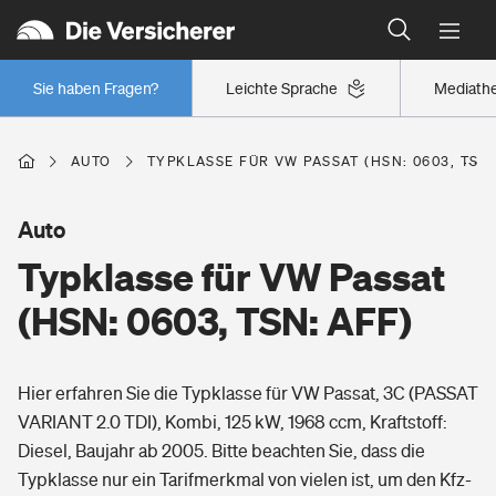
Typklassen: So ist Ihr Auto eingestuft
Wer versichert was: Jetzt Versicherer finden
Regionalklassen: So ist Ihre Region eingestuft
Sie haben Fragen?
Leichte Sprache
Mediath
Wer versichert was: Jetzt Versicherer finden
AUTO
TYPKLASSE FÜR VW PASSAT (HSN: 0603, TSN:
Beruf
Auto
Typklasse für VW Passat
Berufsunfähigkeitsversicherung
Wohnen
(HSN: 0603, TSN: AFF)
Erwerbsunfähigkeitsversicherung
Wohngebäudeversicherung
Hier erfahren Sie die Typklasse für VW Passat, 3C (PASSAT
Freizeit
Grundfähigkeitsversicherung
VARIANT 2.0 TDI), Kombi, 125 kW, 1968 ccm, Kraftstoff:
Hausratversicherung
Diesel, Baujahr ab 2005. Bitte beachten Sie, dass die
Arbeitsrechtsschutz
Pri­vate Haft­pflicht­
Typklasse nur ein Tarifmerkmal von vielen ist, um den Kfz-
Gesundheit
Elementarversicherung