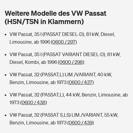
Sie haben Fragen?
Weitere Modelle des VW Passat
Hochwasser-Check: Wie gefährdet ist Ihr Haus?
Private Cyberversicherung
Rentenrechner: Wie viel Geld bekomme ich im Alter?
(HSN/TSN in Klammern)
Wer versichert was: Jetzt Versicherer finden
Musikinstrumentenversicherung
VW Passat, 35 I (PASSAT DIESEL-D), 81 kW, Diesel,
Limousine, ab 1996
(0600 / 297)
Sie haben Fragen?
Zur Übersicht
VW Passat, 35 I (PASSAT VARIANT DIESEL-D), 81 kW,
Diesel, Kombi, ab 1996
(0600 / 298)
Tools
VW Passat, 32 (PASSAT,L) LIM./VARIANT, 40 kW,
Benzin, Limousine, ab 1973
(0600 / 437)
Kinderunfall-Check: Mehr Sicherheit für deine Kids
VW Passat, 32 (PASSAT,L), 44 kW, Benzin, Limousine, ab
Typklassen: So ist Ihr Auto eingestuft
1973
(0600 / 438)
VW Passat, 32 (PASSAT S,LS) LIM./VARIANT, 55 kW,
Sie haben Fragen?
Benzin, Limousine, ab 1973
(0600 / 439)