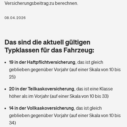
Versicherungsbeitrag zu berechnen.
Berufshaftpflichtversicherung
Rechts­schutz­ver­si­che­rung
Photovoltaik
Private Krankenversicherung
08.04.2026
Zur Übersicht
Fahrradversicherung
Wärmepumpen versichern
Zahnzusatzversicherung
Unfallversicherung
Tools
Das sind die aktuell gültigen
Glasversicherung
Dread-Disease-Versicherung
Typklassen für das Fahrzeug:
Kinderunfall­ver­si­che­rung
Rentenrechner: Wie viel Geld bekomme ich im Alter?
Vermieterrrechtsschutz
Tierkrankenversicherung
19 in der Haftpflichtversicherung
,
das ist gleich
Kinderinvalidität
geblieben gegenüber Vorjahr (auf einer Skala von 10 bis
Wer versichert was: Jetzt Versicherer finden
Mietkautionsversicherung
Zur Übersicht
25)
Reiseversicherung
Sie haben Fragen?
Restkreditversicherung
20 in der Teilkaskoversicherung
,
das ist eine Klasse
Tools
höher als im Vorjahr (auf einer Skala von 10 bis 33)
Hundehalter-Haftpflicht
Zur Übersicht
14 in der Vollkaskoversicherung
,
das ist gleich
Pferdehalter-Haftpflicht
Wer versichert was: Jetzt Versicherer finden
geblieben gegenüber Vorjahr (auf einer Skala von 10 bis
Tools
34)
Handyversicherung