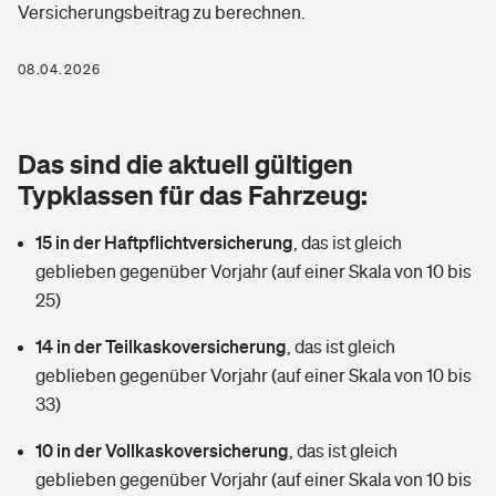
Versicherungsbeitrag zu berechnen.
Berufshaftpflichtversicherung
Rechts­schutz­ver­si­che­rung
Photovoltaik
Private Krankenversicherung
08.04.2026
Zur Übersicht
Fahrradversicherung
Wärmepumpen versichern
Zahnzusatzversicherung
Unfallversicherung
Tools
Das sind die aktuell gültigen
Glasversicherung
Dread-Disease-Versicherung
Typklassen für das Fahrzeug:
Kinderunfall­ver­si­che­rung
Rentenrechner: Wie viel Geld bekomme ich im Alter?
Vermieterrrechtsschutz
Tierkrankenversicherung
15 in der Haftpflichtversicherung
,
das ist gleich
Kinderinvalidität
geblieben gegenüber Vorjahr (auf einer Skala von 10 bis
Wer versichert was: Jetzt Versicherer finden
Mietkautionsversicherung
Zur Übersicht
25)
Reiseversicherung
Sie haben Fragen?
Restkreditversicherung
14 in der Teilkaskoversicherung
,
das ist gleich
Tools
geblieben gegenüber Vorjahr (auf einer Skala von 10 bis
Hundehalter-Haftpflicht
Zur Übersicht
33)
Pferdehalter-Haftpflicht
Wer versichert was: Jetzt Versicherer finden
10 in der Vollkaskoversicherung
,
das ist gleich
Tools
geblieben gegenüber Vorjahr (auf einer Skala von 10 bis
Handyversicherung