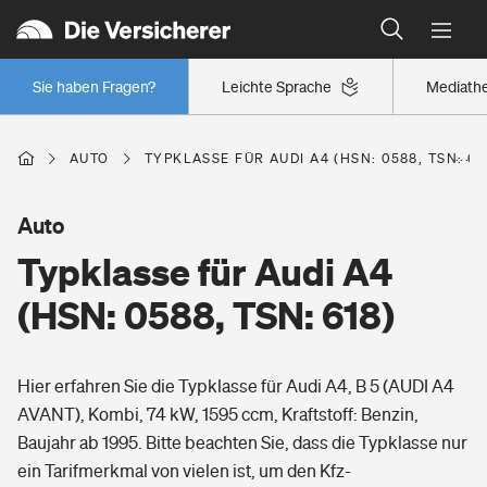
Typklassen: So ist Ihr Auto eingestuft
Wer versichert was: Jetzt Versicherer finden
Regionalklassen: So ist Ihre Region eingestuft
Sie haben Fragen?
Leichte Sprache
Mediath
Wer versichert was: Jetzt Versicherer finden
AUTO
TYPKLASSE FÜR AUDI A4 (HSN: 0588, TSN: 61
Beruf
Auto
Typklasse für Audi A4
Berufsunfähigkeitsversicherung
Wohnen
(HSN: 0588, TSN: 618)
Erwerbsunfähigkeitsversicherung
Wohngebäudeversicherung
Hier erfahren Sie die Typklasse für Audi A4, B 5 (AUDI A4
Freizeit
Grundfähigkeitsversicherung
AVANT), Kombi, 74 kW, 1595 ccm, Kraftstoff: Benzin,
Hausratversicherung
Baujahr ab 1995. Bitte beachten Sie, dass die Typklasse nur
Arbeitsrechtsschutz
Pri­vate Haft­pflicht­
ein Tarifmerkmal von vielen ist, um den Kfz-
Gesundheit
Elementarversicherung