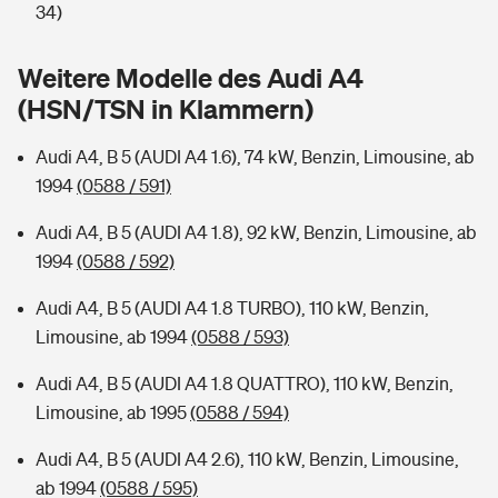
Sie haben Fragen?
34)
Hochwasser-Check: Wie gefährdet ist Ihr Haus?
Private Cyberversicherung
Rentenrechner: Wie viel Geld bekomme ich im Alter?
Weitere Modelle des Audi A4
(HSN/TSN in Klammern)
Wer versichert was: Jetzt Versicherer finden
Musikinstrumentenversicherung
Audi A4, B 5 (AUDI A4 1.6), 74 kW, Benzin, Limousine, ab
Sie haben Fragen?
Zur Übersicht
1994
(0588 / 591)
Audi A4, B 5 (AUDI A4 1.8), 92 kW, Benzin, Limousine, ab
Tools
1994
(0588 / 592)
Audi A4, B 5 (AUDI A4 1.8 TURBO), 110 kW, Benzin,
Kinderunfall-Check: Mehr Sicherheit für deine Kids
Limousine, ab 1994
(0588 / 593)
Typklassen: So ist Ihr Auto eingestuft
Audi A4, B 5 (AUDI A4 1.8 QUATTRO), 110 kW, Benzin,
Limousine, ab 1995
(0588 / 594)
Sie haben Fragen?
Audi A4, B 5 (AUDI A4 2.6), 110 kW, Benzin, Limousine,
ab 1994
(0588 / 595)