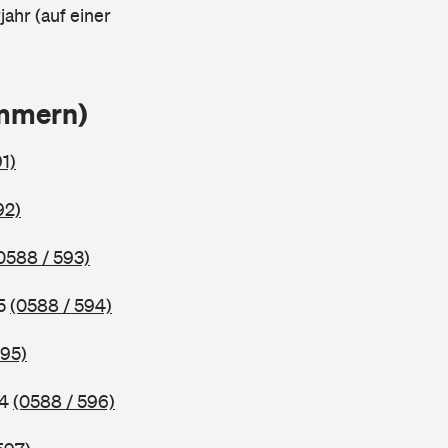
ahr (auf einer
ammern)
1)
92)
0588 / 593)
95
(0588 / 594)
595)
94
(0588 / 596)