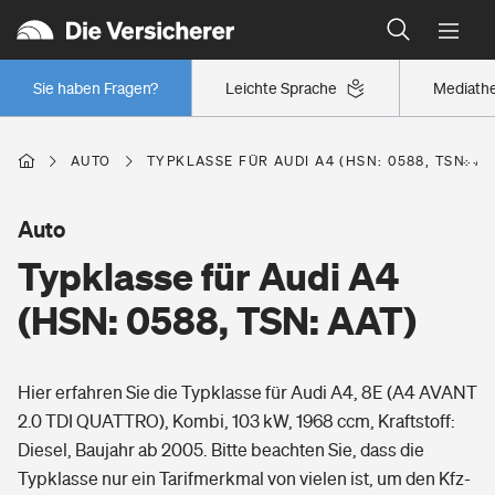
Typklassen: So ist Ihr Auto eingestuft
Wer versichert was: Jetzt Versicherer finden
Regionalklassen: So ist Ihre Region eingestuft
Sie haben Fragen?
Leichte Sprache
Mediath
Wer versichert was: Jetzt Versicherer finden
AUTO
TYPKLASSE FÜR AUDI A4 (HSN: 0588, TSN: AA
Beruf
Auto
Typklasse für Audi A4
Berufsunfähigkeitsversicherung
Wohnen
(HSN: 0588, TSN: AAT)
Erwerbsunfähigkeitsversicherung
Wohngebäudeversicherung
Hier erfahren Sie die Typklasse für Audi A4, 8E (A4 AVANT
Freizeit
Grundfähigkeitsversicherung
2.0 TDI QUATTRO), Kombi, 103 kW, 1968 ccm, Kraftstoff:
Hausratversicherung
Diesel, Baujahr ab 2005. Bitte beachten Sie, dass die
Arbeitsrechtsschutz
Pri­vate Haft­pflicht­
Typklasse nur ein Tarifmerkmal von vielen ist, um den Kfz-
Gesundheit
Elementarversicherung