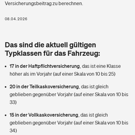
Versicherungsbeitrag zu berechnen.
Berufshaftpflichtversicherung
Rechts­schutz­ver­si­che­rung
Photovoltaik
Private Krankenversicherung
08.04.2026
Zur Übersicht
Fahrradversicherung
Wärmepumpen versichern
Zahnzusatzversicherung
Unfallversicherung
Tools
Das sind die aktuell gültigen
Glasversicherung
Dread-Disease-Versicherung
Typklassen für das Fahrzeug:
Kinderunfall­ver­si­che­rung
Rentenrechner: Wie viel Geld bekomme ich im Alter?
Vermieterrrechtsschutz
Tierkrankenversicherung
17 in der Haftpflichtversicherung
,
das ist eine Klasse
Kinderinvalidität
höher als im Vorjahr (auf einer Skala von 10 bis 25)
Wer versichert was: Jetzt Versicherer finden
Mietkautionsversicherung
Zur Übersicht
20 in der Teilkaskoversicherung
,
das ist gleich
Reiseversicherung
Sie haben Fragen?
Restkreditversicherung
geblieben gegenüber Vorjahr (auf einer Skala von 10 bis
Tools
33)
Hundehalter-Haftpflicht
Zur Übersicht
15 in der Vollkaskoversicherung
,
das ist gleich
Pferdehalter-Haftpflicht
Wer versichert was: Jetzt Versicherer finden
geblieben gegenüber Vorjahr (auf einer Skala von 10 bis
Tools
34)
Handyversicherung