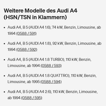
Sie haben Fragen?
Weitere Modelle des Audi A4
Hochwasser-Check: Wie gefährdet ist Ihr Haus?
Private Cyberversicherung
Rentenrechner: Wie viel Geld bekomme ich im Alter?
(HSN/TSN in Klammern)
Wer versichert was: Jetzt Versicherer finden
Musikinstrumentenversicherung
Audi A4, B 5 (AUDI A4 1.6), 74 kW, Benzin, Limousine, ab
1994
(0588 / 591)
Sie haben Fragen?
Zur Übersicht
Audi A4, B 5 (AUDI A4 1.8), 92 kW, Benzin, Limousine, ab
1994
(0588 / 592)
Tools
Audi A4, B 5 (AUDI A4 1.8 TURBO), 110 kW, Benzin,
Limousine, ab 1994
(0588 / 593)
Kinderunfall-Check: Mehr Sicherheit für deine Kids
Audi A4, B 5 (AUDI A4 1.8 QUATTRO), 110 kW, Benzin,
Typklassen: So ist Ihr Auto eingestuft
Limousine, ab 1995
(0588 / 594)
Audi A4, B 5 (AUDI A4 2.6), 110 kW, Benzin, Limousine,
Sie haben Fragen?
ab 1994
(0588 / 595)