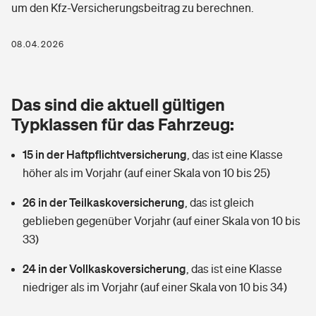
um den Kfz-Versicherungsbeitrag zu berechnen.
Berufshaftpflichtversicherung
Rechts­schutz­ver­si­che­rung
Photovoltaik
Private Krankenversicherung
08.04.2026
Zur Übersicht
Fahrradversicherung
Wärmepumpen versichern
Zahnzusatzversicherung
Unfallversicherung
Tools
Das sind die aktuell gültigen
Glasversicherung
Dread-Disease-Versicherung
Typklassen für das Fahrzeug:
Kinderunfall­ver­si­che­rung
Rentenrechner: Wie viel Geld bekomme ich im Alter?
Vermieterrrechtsschutz
Tierkrankenversicherung
15 in der Haftpflichtversicherung
,
das ist eine Klasse
Kinderinvalidität
höher als im Vorjahr (auf einer Skala von 10 bis 25)
Wer versichert was: Jetzt Versicherer finden
Mietkautionsversicherung
Zur Übersicht
26 in der Teilkaskoversicherung
,
das ist gleich
Reiseversicherung
Sie haben Fragen?
Restkreditversicherung
geblieben gegenüber Vorjahr (auf einer Skala von 10 bis
Tools
33)
Hundehalter-Haftpflicht
Zur Übersicht
24 in der Vollkaskoversicherung
,
das ist eine Klasse
Pferdehalter-Haftpflicht
Wer versichert was: Jetzt Versicherer finden
niedriger als im Vorjahr (auf einer Skala von 10 bis 34)
Tools
Handyversicherung