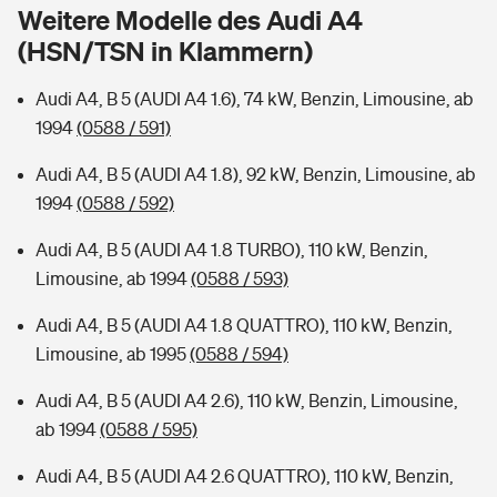
Sie haben Fragen?
Weitere Modelle des Audi A4
(HSN/TSN in Klammern)
Hochwasser-Check: Wie gefährdet ist Ihr Haus?
Private Cyberversicherung
Rentenrechner: Wie viel Geld bekomme ich im Alter?
Audi A4, B 5 (AUDI A4 1.6), 74 kW, Benzin, Limousine, ab
Wer versichert was: Jetzt Versicherer finden
Musikinstrumentenversicherung
1994
(0588 / 591)
Sie haben Fragen?
Zur Übersicht
Audi A4, B 5 (AUDI A4 1.8), 92 kW, Benzin, Limousine, ab
1994
(0588 / 592)
Tools
Audi A4, B 5 (AUDI A4 1.8 TURBO), 110 kW, Benzin,
Limousine, ab 1994
(0588 / 593)
Kinderunfall-Check: Mehr Sicherheit für deine Kids
Audi A4, B 5 (AUDI A4 1.8 QUATTRO), 110 kW, Benzin,
Limousine, ab 1995
(0588 / 594)
Typklassen: So ist Ihr Auto eingestuft
Audi A4, B 5 (AUDI A4 2.6), 110 kW, Benzin, Limousine,
ab 1994
(0588 / 595)
Sie haben Fragen?
Audi A4, B 5 (AUDI A4 2.6 QUATTRO), 110 kW, Benzin,