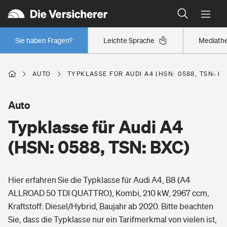
Typklassen: So ist Ihr Auto eingestuft
Wer versichert was: Jetzt Versicherer finden
Regionalklassen: So ist Ihre Region eingestuft
Sie haben Fragen?
Leichte Sprache
Mediath
Wer versichert was: Jetzt Versicherer finden
AUTO
TYPKLASSE FÜR AUDI A4 (HSN: 0588, TSN: BX
Beruf
Auto
Typklasse für Audi A4
Berufsunfähigkeitsversicherung
Wohnen
(HSN: 0588, TSN: BXC)
Erwerbsunfähigkeitsversicherung
Wohngebäudeversicherung
Hier erfahren Sie die Typklasse für Audi A4, B8 (A4
Freizeit
Grundfähigkeitsversicherung
ALLROAD 50 TDI QUATTRO), Kombi, 210 kW, 2967 ccm,
Hausratversicherung
Kraftstoff: Diesel/Hybrid, Baujahr ab 2020. Bitte beachten
Arbeitsrechtsschutz
Pri­vate Haft­pflicht­
Sie, dass die Typklasse nur ein Tarifmerkmal von vielen ist,
Gesundheit
Elementarversicherung